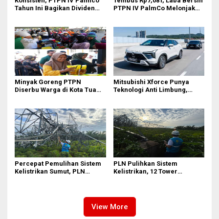
Konsisten, PTPN IV Palmco
Tembus Rp7,08T, Laba Bersih
Tahun Ini Bagikan Dividen
PTPN IV PalmCo Melonjak
Rp2,83 Triliun
90,3 Persen pada 2025,
Ditopang Produksi dan
Efisiensi
Minyak Goreng PTPN
Mitsubishi Xforce Punya
Diserbu Warga di Kota Tua
Teknologi Anti Limbung,
Surabaya
Begini Cara Kerjanya
Percepat Pemulihan Sistem
PLN Pulihkan Sistem
Kelistrikan Sumut, PLN
Kelistrikan, 12 Tower
Datangkan Empat Tower
Transmisi Rusak Akibat
Emergency dan Personel
Cuaca Ekstrem di Sumut
Lintas Wilayah
View More