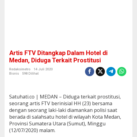
l
a
m
H
o
t
e
l
d
Artis FTV Ditangkap Dalam Hotel di
i
M
Medan, Diduga Terkait Prostitusi
e
d
Redaksimetro
14 Juli 2020
Bisnis
598 Dilihat
a
n
,
D
Satuhati.co | MEDAN – Diduga terkait prostitusi,
i
d
seorang artis FTV berinisial HH (23) bersama
u
dengan seorang laki-laki diamankan polisi saat
g
berada di salahsatu hotel di wilayah Kota Medan,
a
Provinsi Sumatera Utara (Sumut), Minggu
T
(12/07/2020) malam.
e
r