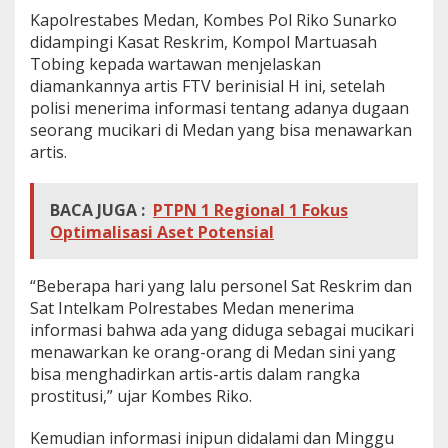
k
Kapolrestabes Medan, Kombes Pol Riko Sunarko
a
didampingi Kasat Reskrim, Kompol Martuasah
i
Tobing kepada wartawan menjelaskan
t
diamankannya artis FTV berinisial H ini, setelah
P
r
polisi menerima informasi tentang adanya dugaan
o
seorang mucikari di Medan yang bisa menawarkan
s
artis.
t
i
t
BACA JUGA :
PTPN 1 Regional 1 Fokus
u
s
Optimalisasi Aset Potensial
i
“Beberapa hari yang lalu personel Sat Reskrim dan
Sat Intelkam Polrestabes Medan menerima
informasi bahwa ada yang diduga sebagai mucikari
menawarkan ke orang-orang di Medan sini yang
bisa menghadirkan artis-artis dalam rangka
prostitusi,” ujar Kombes Riko.
Kemudian informasi inipun didalami dan Minggu