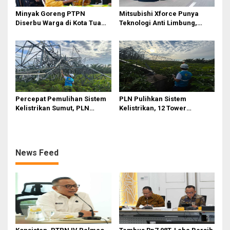
Minyak Goreng PTPN
Mitsubishi Xforce Punya
Diserbu Warga di Kota Tua
Teknologi Anti Limbung,
Surabaya
Begini Cara Kerjanya
Percepat Pemulihan Sistem
PLN Pulihkan Sistem
Kelistrikan Sumut, PLN
Kelistrikan, 12 Tower
Datangkan Empat Tower
Transmisi Rusak Akibat
Emergency dan Personel
Cuaca Ekstrem di Sumut
Lintas Wilayah
News Feed