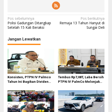
N
Pos sebelumnya
Pos berikutnya
Polisi Gadungan Ditangkap
Remaja 13 Tahun Hanyut di
a
Setelah 15 Kali Beraksi
Sungai Deli
v
Jangan Lewatkan
i
g
a
s
i
p
Konsisten, PTPN IV Palmco
Tembus Rp7,08T, Laba Bersih
o
Tahun Ini Bagikan Dividen
PTPN IV PalmCo Melonjak
Rp2,83 Triliun
90,3 Persen pada 2025,
s
Ditopang Produksi dan
Efisiensi