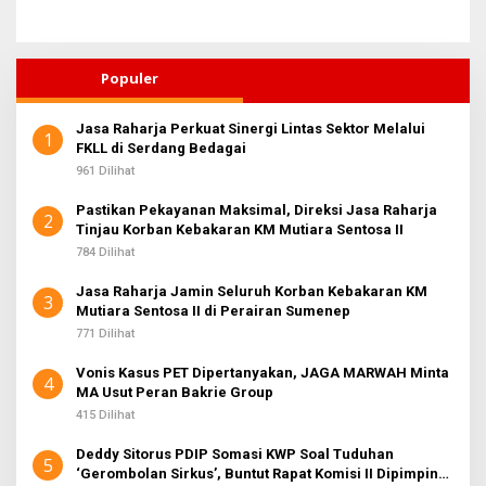
Populer
Jasa Raharja Perkuat Sinergi Lintas Sektor Melalui
1
FKLL di Serdang Bedagai
961 Dilihat
Pastikan Pekayanan Maksimal, Direksi Jasa Raharja
2
Tinjau Korban Kebakaran KM Mutiara Sentosa II
784 Dilihat
Jasa Raharja Jamin Seluruh Korban Kebakaran KM
3
Mutiara Sentosa II di Perairan Sumenep
771 Dilihat
Vonis Kasus PET Dipertanyakan, JAGA MARWAH Minta
4
MA Usut Peran Bakrie Group
415 Dilihat
Deddy Sitorus PDIP Somasi KWP Soal Tuduhan
5
‘Gerombolan Sirkus’, Buntut Rapat Komisi II Dipimpin