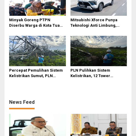
Minyak Goreng PTPN
Mitsubishi Xforce Punya
Diserbu Warga di Kota Tua
Teknologi Anti Limbung,
Surabaya
Begini Cara Kerjanya
Percepat Pemulihan Sistem
PLN Pulihkan Sistem
Kelistrikan Sumut, PLN
Kelistrikan, 12 Tower
Datangkan Empat Tower
Transmisi Rusak Akibat
Emergency dan Personel
Cuaca Ekstrem di Sumut
Lintas Wilayah
News Feed