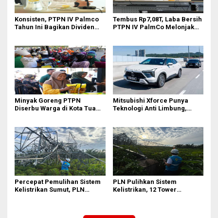
Konsisten, PTPN IV Palmco
Tembus Rp7,08T, Laba Bersih
Tahun Ini Bagikan Dividen
PTPN IV PalmCo Melonjak
Rp2,83 Triliun
90,3 Persen pada 2025,
Ditopang Produksi dan
Efisiensi
Minyak Goreng PTPN
Mitsubishi Xforce Punya
Diserbu Warga di Kota Tua
Teknologi Anti Limbung,
Surabaya
Begini Cara Kerjanya
Percepat Pemulihan Sistem
PLN Pulihkan Sistem
Kelistrikan Sumut, PLN
Kelistrikan, 12 Tower
Datangkan Empat Tower
Transmisi Rusak Akibat
Emergency dan Personel
Cuaca Ekstrem di Sumut
Lintas Wilayah