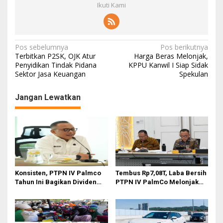
Ikuti Kami
N
Pos sebelumnya
Pos berikutnya
Terbitkan P2SK, OJK Atur
Harga Beras Melonjak,
a
Penyidikan Tindak Pidana
KPPU Kanwil I Siap Sidak
Sektor Jasa Keuangan
Spekulan
v
i
Jangan Lewatkan
g
a
s
i
p
o
Konsisten, PTPN IV Palmco
Tembus Rp7,08T, Laba Bersih
Tahun Ini Bagikan Dividen
PTPN IV PalmCo Melonjak
s
Rp2,83 Triliun
90,3 Persen pada 2025,
Ditopang Produksi dan
Efisiensi