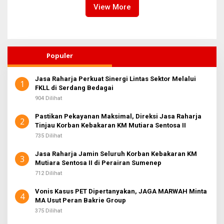
View More
Populer
Jasa Raharja Perkuat Sinergi Lintas Sektor Melalui
1
FKLL di Serdang Bedagai
904 Dilihat
Pastikan Pekayanan Maksimal, Direksi Jasa Raharja
2
Tinjau Korban Kebakaran KM Mutiara Sentosa II
735 Dilihat
Jasa Raharja Jamin Seluruh Korban Kebakaran KM
3
Mutiara Sentosa II di Perairan Sumenep
712 Dilihat
Vonis Kasus PET Dipertanyakan, JAGA MARWAH Minta
4
MA Usut Peran Bakrie Group
375 Dilihat