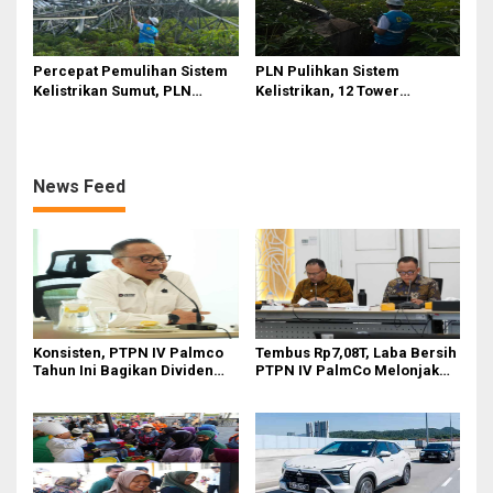
Percepat Pemulihan Sistem
PLN Pulihkan Sistem
Kelistrikan Sumut, PLN
Kelistrikan, 12 Tower
Datangkan Empat Tower
Transmisi Rusak Akibat
Emergency dan Personel
Cuaca Ekstrem di Sumut
Lintas Wilayah
News Feed
Konsisten, PTPN IV Palmco
Tembus Rp7,08T, Laba Bersih
Tahun Ini Bagikan Dividen
PTPN IV PalmCo Melonjak
Rp2,83 Triliun
90,3 Persen pada 2025,
Ditopang Produksi dan
Efisiensi