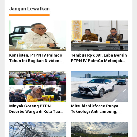
g
Jangan Lewatkan
a
s
i
p
o
Konsisten, PTPN IV Palmco
Tembus Rp7,08T, Laba Bersih
s
Tahun Ini Bagikan Dividen
PTPN IV PalmCo Melonjak
Rp2,83 Triliun
90,3 Persen pada 2025,
Ditopang Produksi dan
Efisiensi
Minyak Goreng PTPN
Mitsubishi Xforce Punya
Diserbu Warga di Kota Tua
Teknologi Anti Limbung,
Surabaya
Begini Cara Kerjanya