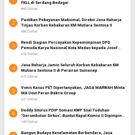
1
FKLL di Serdang Bedagai
843 Dilihat
Pastikan Pekayanan Maksimal, Direksi Jasa Raharja
2
Tinjau Korban Kebakaran KM Mutiara Sentosa II
686 Dilihat
Rendi Siagian Percayakan Kepemimpinan DPD
3
Pemuda Karya Nasional Kota Medan kepada Josef
Sembiring
676 Dilihat
Jasa Raharja Jamin Seluruh Korban Kebakaran KM
4
Mutiara Sentosa II di Perairan Sumenep
673 Dilihat
Vonis Kasus PET Dipertanyakan, JAGA MARWAH Minta
5
MA Usut Peran Bakrie Group
327 Dilihat
Deddy Sitorus PDIP Somasi KWP Soal Tuduhan
6
‘Gerombolan Sirkus’, Buntut Rapat Komisi II Dipimpin
Sufmi Dasco Ahmad
149 Dilihat
Bangun Budaya Keselamatan Berkendara, Jasa