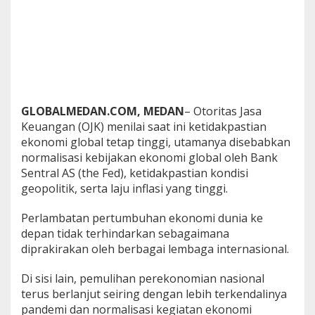
a
n
P
e
m
b
i
a
GLOBALMEDAN.COM, MEDAN
– Otoritas Jasa
y
a
Keuangan (OJK) menilai saat ini ketidakpastian
a
ekonomi global tetap tinggi, utamanya disebabkan
n
normalisasi kebijakan ekonomi global oleh Bank
Sentral AS (the Fed), ketidakpastian kondisi
geopolitik, serta laju inflasi yang tinggi.
Perlambatan pertumbuhan ekonomi dunia ke
depan tidak terhindarkan sebagaimana
diprakirakan oleh berbagai lembaga internasional.
Di sisi lain, pemulihan perekonomian nasional
terus berlanjut seiring dengan lebih terkendalinya
pandemi dan normalisasi kegiatan ekonomi