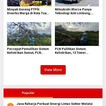
Minyak Goreng PTPN
Mitsubishi Xforce Punya
Diserbu Warga di Kota Tua
Teknologi Anti Limbung,
Surabaya
Begini Cara Kerjanya
Percepat Pemulihan Sistem
PLN Pulihkan Sistem
Kelistrikan Sumut, PLN
Kelistrikan, 12 Tower
Datangkan Empat Tower
Transmisi Rusak Akibat
Emergency dan Personel
Cuaca Ekstrem di Sumut
Lintas Wilayah
View More
Populer
Jasa Raharja Perkuat Sinergi Lintas Sektor Melalui