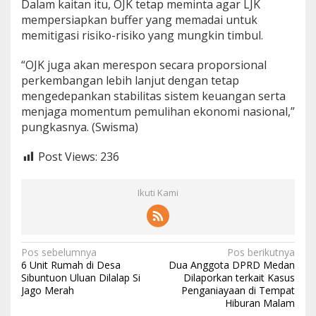
Dalam kaitan itu, OJK tetap meminta agar LJK
mempersiapkan buffer yang memadai untuk
memitigasi risiko-risiko yang mungkin timbul.
“OJK juga akan merespon secara proporsional
perkembangan lebih lanjut dengan tetap
mengedepankan stabilitas sistem keuangan serta
menjaga momentum pemulihan ekonomi nasional,”
pungkasnya. (Swisma)
Post Views:
236
Ikuti Kami
N
Pos sebelumnya
Pos berikutnya
6 Unit Rumah di Desa
Dua Anggota DPRD Medan
a
Sibuntuon Uluan Dilalap Si
Dilaporkan terkait Kasus
Jago Merah
Penganiayaan di Tempat
v
Hiburan Malam
i