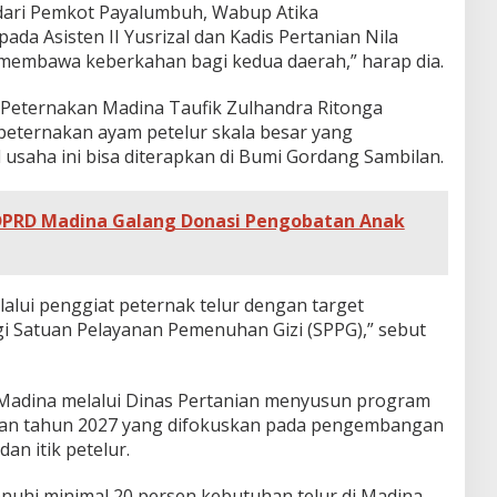
ari Pemkot Payalumbuh, Wabup Atika
da Asisten II Yusrizal dan Kadis Pertanian Nila
 membawa keberkahan bagi kedua daerah,” harap dia.
n Peternakan Madina Taufik Zulhandra Ritonga
peternakan ayam petelur skala besar yang
 usaha ini bisa diterapkan di Bumi Gordang Sambilan.
PRD Madina Galang Donasi Pengobatan Anak
alui penggiat peternak telur dengan target
i Satuan Pelayanan Pemenuhan Gizi (SPPG),” sebut
 Madina melalui Dinas Pertanian menyusun program
rkan tahun 2027 yang difokuskan pada pengembangan
an itik petelur.
nuhi minimal 20 persen kebutuhan telur di Madina