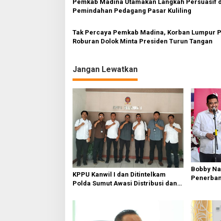
Pemkab Madina Utamakan Langkah Persuasif 
p
Pemindahan Pedagang Pasar Kuliling
o
Tak Percaya Pemkab Madina, Korban Lumpur 
s
Roburan Dolok Minta Presiden Turun Tangan
Jangan Lewatkan
Bobby Na
KPPU Kanwil I dan Ditintelkam
Penerban
Polda Sumut Awasi Distribusi dan
Kualanam
Harga Semen
Pangkas 
Perkuat K