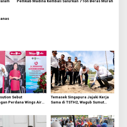
dalam
Pemkab Madina Kembali Salurkan 7 Ton Beras Murah
Panas
Temasek Singapura Jajaki Kerja
sution Sebut
Sama di TSTH2, Wagub Sumut
gan Perdana Wings Air
Tegaskan Komitmen Kembangkan
u–Mandailing Natal
Pusat Bioekonomi Tropis
Waktu Tempuh dan
onektivitas