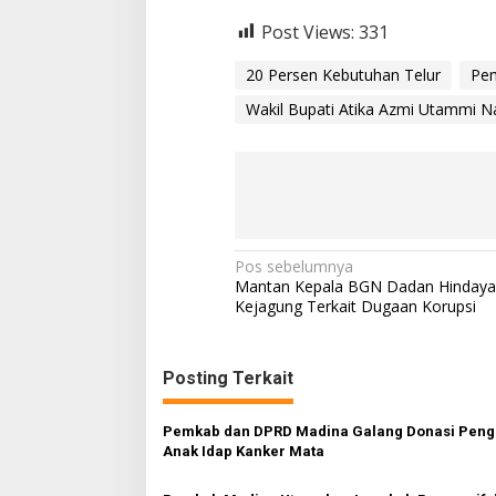
Post Views:
331
20 Persen Kebutuhan Telur
Pe
Wakil Bupati Atika Azmi Utammi N
N
Pos sebelumnya
Mantan Kepala BGN Dadan Hindaya
a
Kejagung Terkait Dugaan Korupsi
v
i
Posting Terkait
g
a
Pemkab dan DPRD Madina Galang Donasi Peng
s
Anak Idap Kanker Mata
i