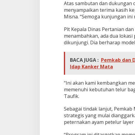
Atas sambutan dan dukungan d
menyampaikan terima kasih kepa
Misna. “Semoga kunjungan ini
Plt Kepala Dinas Pertanian da
menambahkan, ada dua lokasi 
dikunjungi. Dia berharap model
BACA JUGA :
Pemkab dan D
Idap Kanker Mata
“Ini akan kami kembangkan mel
memenuhi kebutuhan telur bag
Taufik.
Sebagai tindak lanjut, Pemkab
strategis yang mulai diangga
peternakan ayam petelur layer d
“Program ini ditargetkan meme