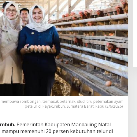
at membawa rombongan, termasuk peternak, studi tiru peternakan ayam
petelur di Payakumbuh, Sumatera Barat, Rabu (3/6/2026).
umbuh.
Pemerintah Kabupaten Mandailing Natal
 mampu memenuhi 20 persen kebutuhan telur di