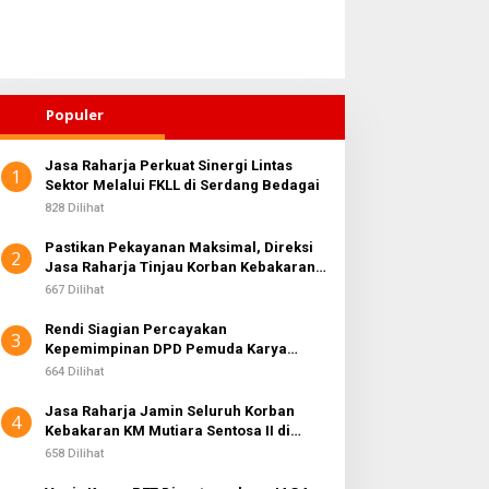
Populer
Jasa Raharja Perkuat Sinergi Lintas
1
Sektor Melalui FKLL di Serdang Bedagai
828 Dilihat
Pastikan Pekayanan Maksimal, Direksi
2
Jasa Raharja Tinjau Korban Kebakaran
KM Mutiara Sentosa II
667 Dilihat
Rendi Siagian Percayakan
3
Kepemimpinan DPD Pemuda Karya
Nasional Kota Medan kepada Josef
664 Dilihat
Sembiring
Jasa Raharja Jamin Seluruh Korban
4
Kebakaran KM Mutiara Sentosa II di
Perairan Sumenep
658 Dilihat