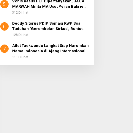
Vonis Kasus PET Dipertanyakan, JAGA
5
MARWAH Minta MA Usut Peran Bakrie
Group
312 Dilihat
Deddy Sitorus PDIP Somasi KWP Soal
6
Tuduhan ‘Gerombolan Sirkus’, Buntut
Rapat Komisi II Dipimpin Sufmi Dasco
128 Dilihat
Ahmad
Atlet Taekwondo Langkat Siap Harumkan
7
Nama Indonesia di Ajang Internasional
G2 Asian
113 Dilihat