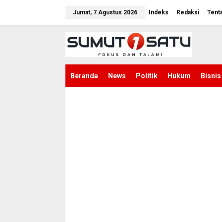
L
e
Jumat, 7 Agustus 2026
Indeks
Redaksi
Tent
w
a
t
i
k
e
k
Beranda
News
Politik
Hukum
Bisnis
o
n
t
e
n