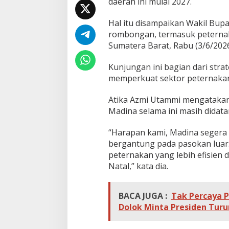
daerah ini mulai 2027.
T
e
Hal itu disampaikan Wakil Bup
l
u
rombongan, termasuk peternak,
r
Sumatera Barat, Rabu (3/6/2026
M
u
Kunjungan ini bagian dari str
l
memperkuat sektor peternakan
a
i
2
Atika Azmi Utammi mengatakan,
0
Madina selama ini masih didat
2
7
“Harapan kami, Madina segera me
bergantung pada pasokan luar. 
peternakan yang lebih efisien
Natal,” kata dia.
BACA JUGA :
Tak Percaya 
Dolok Minta Presiden Tur