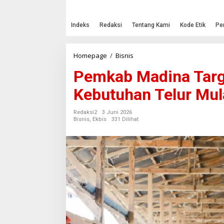
Indeks
Redaksi
Tentang Kami
Kode Etik
Pe
Homepage
/
Bisnis
P
e
Pemkab Madina Targ
m
k
Kebutuhan Telur Mul
a
b
M
Redaksi2
3 Juni 2026
a
Bisnis
,
Ekbis
331 Dilihat
d
i
n
a
T
a
r
g
e
t
k