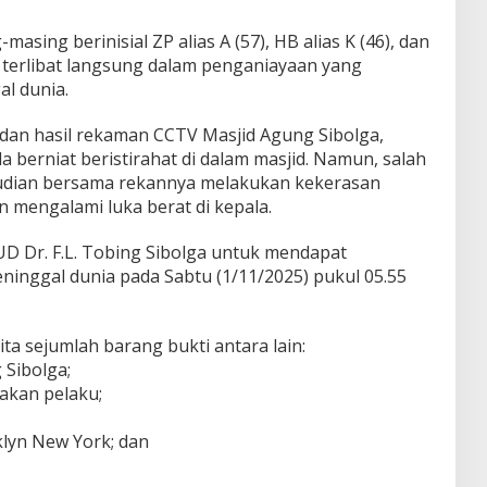
sing berinisial ZP alias A (57), HB alias K (46), dan
ga terlibat langsung dalam penganiayaan yang
l dunia.
dan hasil rekaman CCTV Masjid Agung Sibolga,
berniat beristirahat di dalam masjid. Namun, salah
udian bersama rekannya melakukan kekerasan
 mengalami luka berat di kepala.
UD Dr. F.L. Tobing Sibolga untuk mendapat
inggal dunia pada Sabtu (1/11/2025) pukul 05.55
yita sejumlah barang bukti antara lain:
Sibolga;
akan pelaku;
klyn New York; dan