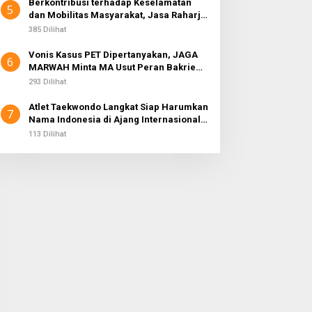
Berkontribusi terhadap Keselamatan
5
dan Mobilitas Masyarakat, Jasa Raharja
Raih Penghargaan di Ajang Transportasi
385 Dilihat
Indonesia Awards 2026
Vonis Kasus PET Dipertanyakan, JAGA
6
MARWAH Minta MA Usut Peran Bakrie
Group
293 Dilihat
Atlet Taekwondo Langkat Siap Harumkan
7
Nama Indonesia di Ajang Internasional
G2 Asian
113 Dilihat