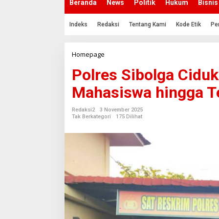
Beranda
News
Politik
Hukum
Bisnis
Indeks
Redaksi
Tentang Kami
Kode Etik
Pe
Homepage
P
o
Polres Sibolga Cidu
l
r
Mahasiswa hingga Te
e
s
S
Redaksi2
3 November 2025
i
Tak Berkategori
175 Dilihat
b
o
l
g
a
C
i
d
u
k
T