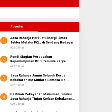
Populer
Jasa Raharja Perkuat Sinergi Lintas
1
Sektor Melalui FKLL di Serdang Bedagai
802 Dilihat
Rendi Siagian Percayakan
2
Kepemimpinan DPD Pemuda Karya
Nasional Kota Medan kepada Josef
642 Dilihat
Sembiring
Jasa Raharja Jamin Seluruh Korban
3
Kebakaran KM Mutiara Sentosa II di
Perairan Sumenep
632 Dilihat
Pastikan Pekayanan Maksimal, Direksi
4
Jasa Raharja Tinjau Korban Kebakaran
KM Mutiara Sentosa II
629 Dilihat