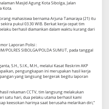
halaman Masjid Agung Kota Sibolga, Jalan
 Kota.
orang mahasiswa bernama Arjuna Tamaraya (21) itu
 sekira pukul 03.30 WIB. Berkat kerja cepat tim
 pelaku berhasil diamankan dalam waktu kurang dari
mor Laporan Polisi :
RIM/POLRES SIBOLGA/POLDA SUMUT, pada tanggal
ta, S.H., S.I.K., M.H., melalui Kasat Reskrim AKP
ampaikan, pengungkapan ini merupakan hasil kerja
lapangan yang langsung bergerak begitu laporan
 hasil rekaman CCTV, tim langsung melakukan
ari satu hari, dua pelaku utama berhasil kami
ap keesokan harinya saat berusaha melarikan diri,”