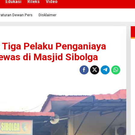
Edukasi
Rileks
Video
raturan Dewan Pers
Disklaimer
k Tiga Pelaku Penganiaya
was di Masjid Sibolga