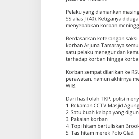
o
l
Pelaku yang diamankan masing-ma
g
SS alias J (40). Ketiganya didu
a
menyebabkan korban meningga
Berdasarkan keterangan saksi 
korban Arjuna Tamaraya semula 
satu pelaku menegur dan kem
terhadap korban hingga korban
Korban sempat dilarikan ke RS
perawatan, namun akhirnya men
WIB.
Dari hasil olah TKP, polisi men
1. Rekaman CCTV Masjid Agung 
2. Satu buah kelapa yang digun
3. Pakaian korban;
4. Topi hitam bertuliskan Broo
5. Tas hitam merek Polo Glad.