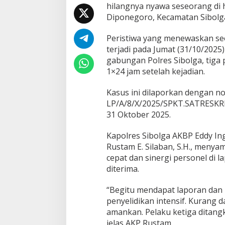
s
hilangnya nyawa seseorang di 
w
Diponegoro, Kecamatan Sibolga
a
h
Peristiwa yang menewaskan se
i
terjadi pada Jumat (31/10/2025)
n
g
gabungan Polres Sibolga, tiga
g
1×24 jam setelah kejadian.
a
T
Kasus ini dilaporkan dengan no
e
LP/A/8/X/2025/SPKT.SATRESK
w
a
31 Oktober 2025.
s
d
Kapolres Sibolga AKBP Eddy Ingan
i
Rustam E. Silaban, S.H., meny
M
cepat dan sinergi personel di 
a
s
diterima.
j
i
“Begitu mendapat laporan dan
d
penyelidikan intensif. Kurang d
S
amankan. Pelaku ketiga ditangk
i
b
jelas AKP Rustam.