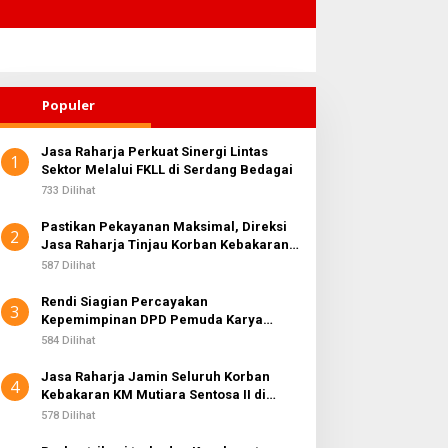
Populer
Jasa Raharja Perkuat Sinergi Lintas
1
Sektor Melalui FKLL di Serdang Bedagai
733 Dilihat
Pastikan Pekayanan Maksimal, Direksi
2
Jasa Raharja Tinjau Korban Kebakaran
KM Mutiara Sentosa II
587 Dilihat
Rendi Siagian Percayakan
3
Kepemimpinan DPD Pemuda Karya
Nasional Kota Medan kepada Josef
584 Dilihat
Sembiring
Jasa Raharja Jamin Seluruh Korban
4
Kebakaran KM Mutiara Sentosa II di
Perairan Sumenep
578 Dilihat