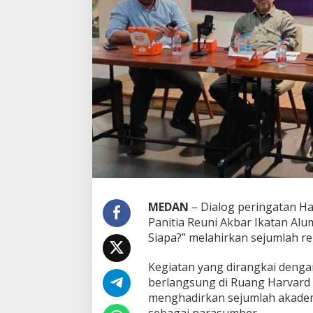
d
i
d
i
k
a
n
U
n
t
u
k
S
i
a
p
a
MEDAN
– Dialog peringatan Ha
?
Panitia Reuni Akbar Ikatan Al
”
Siapa?” melahirkan sejumlah re
d
i
Kegiatan yang dirangkai denga
M
e
berlangsung di Ruang Harvard F
d
menghadirkan sejumlah akademi
a
sebagai narasumber.