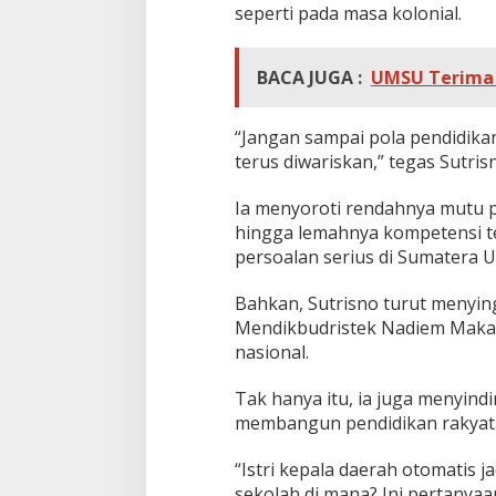
seperti pada masa kolonial.
BACA JUGA :
UMSU Terima S
“Jangan sampai pola pendidika
terus diwariskan,” tegas Sutris
Ia menyoroti rendahnya mutu p
hingga lemahnya kompetensi t
persoalan serius di Sumatera U
Bahkan, Sutrisno turut menyin
Mendikbudristek Nadiem Makari
nasional.
Tak hanya itu, ia juga menyind
membangun pendidikan rakyat
“Istri kepala daerah otomatis 
sekolah di mana? Ini pertany