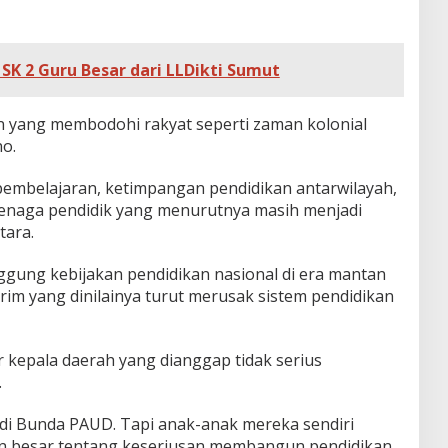
K 2 Guru Besar dari LLDikti Sumut
n yang membodohi rakyat seperti zaman kolonial
no.
embelajaran, ketimpangan pendidikan antarwilayah,
enaga pendidik yang menurutnya masih menjadi
tara.
ggung kebijakan pendidikan nasional di era mantan
m yang dinilainya turut merusak sistem pendidikan
ir kepala daerah yang dianggap tidak serius
.
jadi Bunda PAUD. Tapi anak-anak mereka sendiri
aan besar tentang keseriusan membangun pendidikan