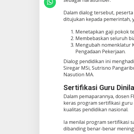
n
L
Dalam dialog tersebut, peserta
a
h
ditujukan kepada pemerintah, y
i
r
Menetapkan gaji pokok te
k
Membebaskan seluruh biay
a
Mengubah nomenklatur K
n
P
Pengadaan Pekerjaan.
e
Dialog pendidikan ini menghad
t
i
Siregar MSi, Sutrisno Pangarib
s
Nasution MA.
i
u
Sertifikasi Guru Dini
n
t
Dalam pemaparannya, dosen FI
u
keras program sertifikasi gur
k
kualitas pendidikan nasional.
P
e
m
Ia menilai program sertifikasi s
e
dibanding benar-benar mening
r