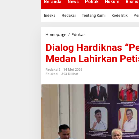
Beranda
News
Politik
Hukum
Bisnis
Indeks
Redaksi
Tentang Kami
Kode Etik
Pe
Homepage
/
Edukasi
D
i
Dialog Hardiknas “Pe
a
l
Medan Lahirkan Peti
o
g
H
Redaksi2
14 Mei 2026
a
Edukasi
393 Dilihat
r
d
i
k
n
a
s
“
P
e
n