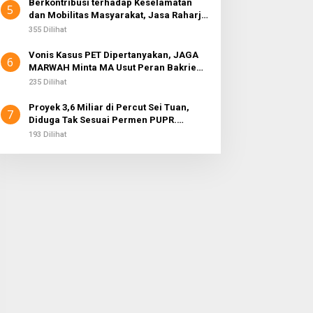
Berkontribusi terhadap Keselamatan
5
dan Mobilitas Masyarakat, Jasa Raharja
Raih Penghargaan di Ajang Transportasi
355 Dilihat
Indonesia Awards 2026
Vonis Kasus PET Dipertanyakan, JAGA
6
MARWAH Minta MA Usut Peran Bakrie
Group
235 Dilihat
Proyek 3,6 Miliar di Percut Sei Tuan,
7
Diduga Tak Sesuai Permen PUPR.
Volume dan Nama Pengawas Tidak
193 Dilihat
Tercantum di Papan Informasi