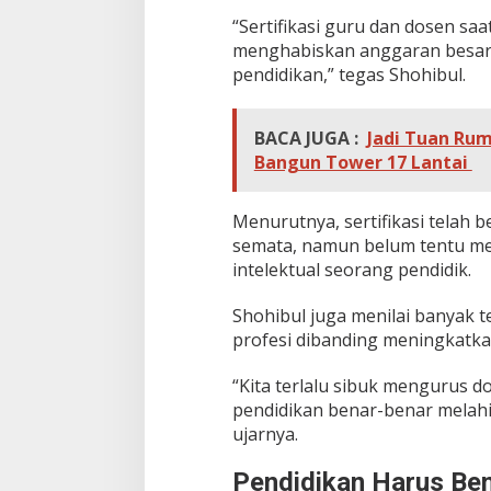
i
“Sertifikasi guru dan dosen saat
n
menghabiskan anggaran besar u
t
a
pendidikan,” tegas Shohibul.
h
BACA JUGA :
Jadi Tuan R
Bangun Tower 17 Lantai
Menurutnya, sertifikasi telah b
semata, namun belum tentu m
intelektual seorang pendidik.
Shohibul juga menilai banyak t
profesi dibanding meningkatkan
“Kita terlalu sibuk mengurus d
pendidikan benar-benar melahir
ujarnya.
Pendidikan Harus Ben