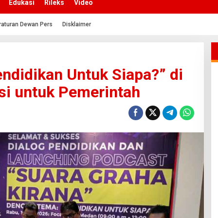
Edukasi
Rileks
Video
raturan Dewan Pers
Disklaimer
ndidikan Untuk Siapa?” di
si untuk Pemerintah