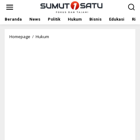
L
e
w
a
Beranda
News
Politik
Hukum
Bisnis
Edukasi
Rile
t
i
k
Homepage
/
Hukum
D
e
i
k
r
o
u
n
t
t
A
e
k
n
a
n
L
a
p
o
r
k
a
n
P
e