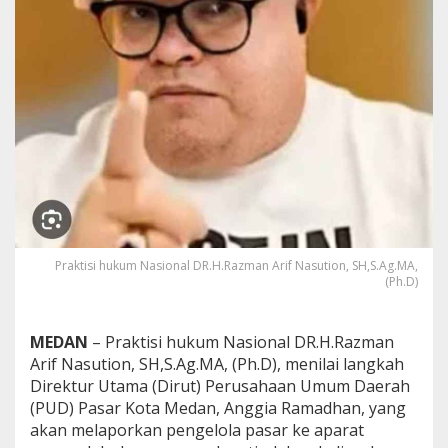
n
:
M
e
r
e
k
a
H
a
n
y
a
J
a
Praktisi hukum Nasional DR.H.Razman Arif Nasution, SH,S.Ag.MA,
(Ph.D)
l
a
n
k
MEDAN
– Praktisi hukum Nasional DR.H.Razman
a
Arif Nasution, SH,S.Ag.MA, (Ph.D), menilai langkah
n
Direktur Utama (Dirut) Perusahaan Umum Daerah
A
(PUD) Pasar Kota Medan, Anggia Ramadhan, yang
t
u
akan melaporkan pengelola pasar ke aparat
r