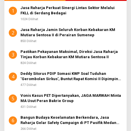
Jasa Raharja Perkuat Sinergi Lintas Sektor Melalui
1
FKLL di Serdang Bedagai
1024 Dilihat
Jasa Raharja Jamin Seluruh Korban Kebakaran KM
2
Mutiara Sentosa II di Perairan Sumenep
850 Dilihat
Pastikan Pekayanan Maksimal, Direksi Jasa Raharja
3
Tinjau Korban Kebakaran KM Mutiara Sentosa II
824 Dilihat
Deddy Sitorus PDIP Somasi KWP Soal Tuduhan
4
‘Gerombolan Sirkus’, Buntut Rapat Komisi II Dipimpin
Sufmi Dasco Ahmad
477 Dilihat
Vonis Kasus PET Dipertanyakan, JAGA MARWAH Minta
5
MA Usut Peran Bakrie Group
431 Dilihat
Bangun Budaya Keselamatan Berkendara, Jasa
6
Raharja Gelar Safety Campaign di PT Pasifik Medan
Industri
266 Dilihat