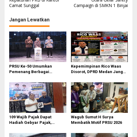
v
Camat Sunggal
Campaign di SMKN 1 Binjai
i
g
Jangan Lewatkan
a
s
i
p
o
PRSU Ke-50 Umumkan
Kepemimpinan Rico Waas
s
Pemenang Berbagai
Disorot, DPRD Medan Jangan
Kompetisi dan Penghargaan
Ragu Gunakan Hak Interplasi
109 Wajib Pajak Dapat
‎Wagub Sumut H Surya
Hadiah Gebyar Pajak,
Membatik Motif PRSU 2026
Samsat Medan Utara Dorong
Budaya Bayar Pajak Tepat