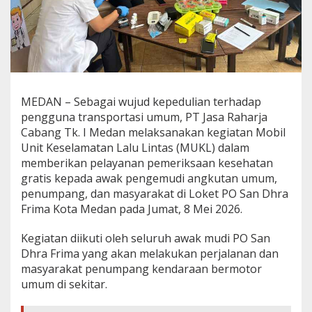
B
u
s
S
a
n
D
h
MEDAN – Sebagai wujud kepedulian terhadap
r
pengguna transportasi umum, PT Jasa Raharja
a
Cabang Tk. I Medan melaksanakan kegiatan Mobil
F
Unit Keselamatan Lalu Lintas (MUKL) dalam
r
i
memberikan pelayanan pemeriksaan kesehatan
m
gratis kepada awak pengemudi angkutan umum,
a
penumpang, dan masyarakat di Loket PO San Dhra
M
Frima Kota Medan pada Jumat, 8 Mei 2026.
e
d
a
Kegiatan diikuti oleh seluruh awak mudi PO San
n
Dhra Frima yang akan melakukan perjalanan dan
masyarakat penumpang kendaraan bermotor
umum di sekitar.