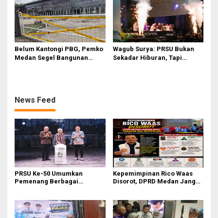
Waktu
Belum Kantongi PBG, Pemko
Wagub Surya: PRSU Bukan
Medan Segel Bangunan
Sekadar Hiburan, Tapi
Showroom BYD di Jalan SM
Etalase Majukan Ekonomi
Raja
Sumatera Utara
News Feed
PRSU Ke-50 Umumkan
Kepemimpinan Rico Waas
Pemenang Berbagai
Disorot, DPRD Medan Jangan
Kompetisi dan Penghargaan
Ragu Gunakan Hak Interplasi