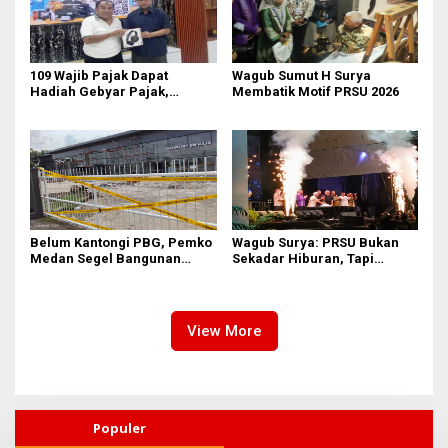
109 Wajib Pajak Dapat
‎Wagub Sumut H Surya
Hadiah Gebyar Pajak,
Membatik Motif PRSU 2026
Samsat Medan Utara Dorong
Budaya Bayar Pajak Tepat
Waktu
Belum Kantongi PBG, Pemko
Wagub Surya: PRSU Bukan
Medan Segel Bangunan
Sekadar Hiburan, Tapi
Showroom BYD di Jalan SM
Etalase Majukan Ekonomi
Raja
Sumatera Utara
View More
Populer