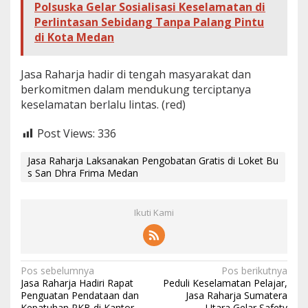
Polsuska Gelar Sosialisasi Keselamatan di
Perlintasan Sebidang Tanpa Palang Pintu
di Kota Medan
Jasa Raharja hadir di tengah masyarakat dan
berkomitmen dalam mendukung terciptanya
keselamatan berlalu lintas. (red)
Post Views:
336
Jasa Raharja Laksanakan Pengobatan Gratis di Loket Bu
s San Dhra Frima Medan
Ikuti Kami
N
Pos sebelumnya
Pos berikutnya
Jasa Raharja Hadiri Rapat
Peduli Keselamatan Pelajar,
a
Penguatan Pendataan dan
Jasa Raharja Sumatera
Kepatuhan PKB di Kantor
Utara Gelar Safety