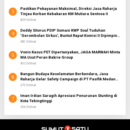
Pastikan Pekayanan Maksimal, Direksi Jasa Raharja
3
Tinjau Korban Kebakaran KM Mutiara Sentosa II
829 Dilihat
Deddy Sitorus PDIP Somasi KWP Soal Tuduhan
4
‘Gerombolan Sirkus’, Buntut Rapat Komisi II Dipimpin
Sufmi Dasco Ahmad
481 Dilihat
Vonis Kasus PET Dipertanyakan, JAGA MARWAH Minta
5
MA Usut Peran Bakrie Group
432 Dilihat
Bangun Budaya Keselamatan Berkendara, Jasa
6
Raharja Gelar Safety Campaign di PT Pasifik Medan
Industri
273 Dilihat
Iman Irdian Saragih Apresiasi Penurunan Stunting di
7
Kota Tebingtinggi
236 Dilihat