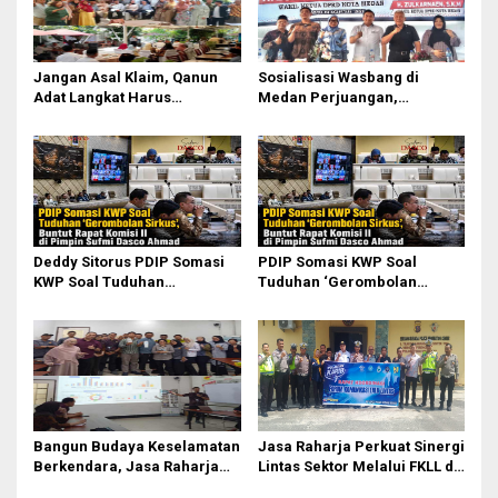
Jangan Asal Klaim, Qanun
Sosialisasi Wasbang di
Adat Langkat Harus
Medan Perjuangan,
Dibuktikan Lewat Kajian
Zulkarnaen Janji
Ilmiah
Perjuangkan Ruang Bermain
Anak
Deddy Sitorus PDIP Somasi
PDIP Somasi KWP Soal
KWP Soal Tuduhan
Tuduhan ‘Gerombolan
‘Gerombolan Sirkus’, Buntut
Sirkus’, Buntut Rapat Komisi
Rapat Komisi II Dipimpin
II Dipimpin Sufmi Dasco
Sufmi Dasco Ahmad
Ahmad
Bangun Budaya Keselamatan
Jasa Raharja Perkuat Sinergi
Berkendara, Jasa Raharja
Lintas Sektor Melalui FKLL di
Gelar Safety Campaign di PT
Serdang Bedagai