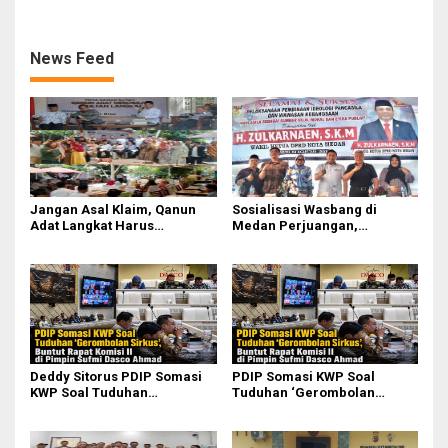
Pasifik Medan Industri
News Feed
Jangan Asal Klaim, Qanun
Sosialisasi Wasbang di
Adat Langkat Harus
Medan Perjuangan,
Dibuktikan Lewat Kajian
Zulkarnaen Janji
Ilmiah
Perjuangkan Ruang Bermain
Anak
Deddy Sitorus PDIP Somasi
PDIP Somasi KWP Soal
KWP Soal Tuduhan
Tuduhan ‘Gerombolan
‘Gerombolan Sirkus’, Buntut
Sirkus’, Buntut Rapat Komisi
Rapat Komisi II Dipimpin
II Dipimpin Sufmi Dasco
Sufmi Dasco Ahmad
Ahmad