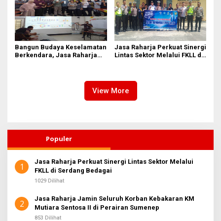
Bangun Budaya Keselamatan
Jasa Raharja Perkuat Sinergi
Berkendara, Jasa Raharja
Lintas Sektor Melalui FKLL di
Gelar Safety Campaign di PT
Serdang Bedagai
Pasifik Medan Industri
View More
Populer
Jasa Raharja Perkuat Sinergi Lintas Sektor Melalui
1
FKLL di Serdang Bedagai
1029 Dilihat
Jasa Raharja Jamin Seluruh Korban Kebakaran KM
2
Mutiara Sentosa II di Perairan Sumenep
853 Dilihat