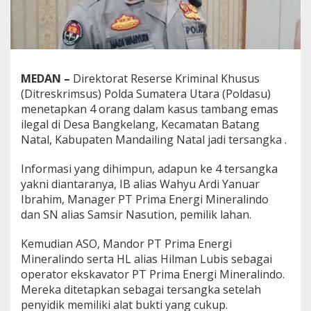
a
d
i
T
e
r
MEDAN –
Direktorat Reserse Kriminal Khusus
s
(Ditreskrimsus) Polda Sumatera Utara (Poldasu)
a
menetapkan 4 orang dalam kasus tambang emas
n
g
ilegal di Desa Bangkelang, Kecamatan Batang
k
Natal, Kabupaten Mandailing Natal jadi
tersangka .
a
Informasi yang dihimpun, adapun ke 4 tersangka
yakni diantaranya, IB alias Wahyu Ardi Yanuar
Ibrahim, Manager PT Prima Energi Mineralindo
dan SN alias Samsir Nasution, pemilik lahan.
Kemudian ASO, Mandor PT Prima Energi
Mineralindo serta HL alias Hilman Lubis sebagai
operator ekskavator PT Prima Energi Mineralindo.
Mereka ditetapkan sebagai tersangka setelah
penyidik memiliki alat bukti yang cukup.