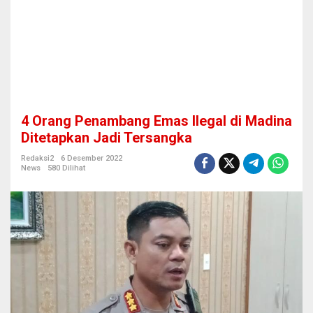
I
l
e
g
a
l
d
i
M
4 Orang Penambang Emas Ilegal di Madina
a
d
Ditetapkan Jadi Tersangka
i
n
Redaksi2
6 Desember 2022
News
580 Dilihat
a
D
i
t
e
t
a
p
k
a
n
J