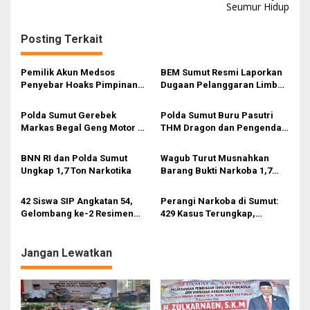
Seumur Hidup
i
g
Posting Terkait
a
s
Pemilik Akun Medsos
BEM Sumut Resmi Laporkan
Penyebar Hoaks Pimpinan
Dugaan Pelanggaran Limbah
i
DPRD Sumut Dipolisikan
B3 Klinik Romauli ZR ke
Polda Sumut
p
Polda Sumut Gerebek
Polda Sumut Buru Pasutri
Markas Begal Geng Motor di
THM Dragon dan Pengendali
o
Marelan, 8 Pelaku Ditangkap
Sabu
s
dan 3 Ditembak
BNN RI dan Polda Sumut
Wagub Turut Musnahkan
Ungkap 1,7 Ton Narkotika
Barang Bukti Narkoba 1,7
Ton di Polda Sumut
42 Siswa SIP Angkatan 54,
Perangi Narkoba di Sumut:
Gelombang ke-2 Resimen
429 Kasus Terungkap,
Citta Dharma Laksita Polda
Ratusan Tersangka Dibekuk
Sumut Gelar Bakti Sosial
Polda Sumut
Jangan Lewatkan