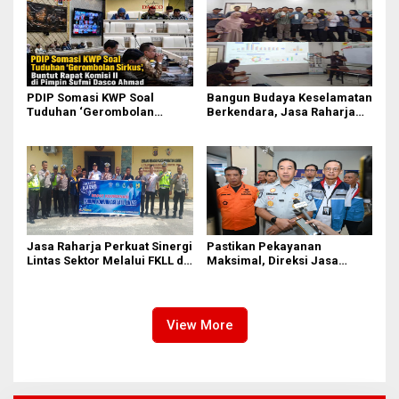
Anak
Sufmi Dasco Ahmad
PDIP Somasi KWP Soal
Bangun Budaya Keselamatan
Tuduhan ‘Gerombolan
Berkendara, Jasa Raharja
Sirkus’, Buntut Rapat Komisi
Gelar Safety Campaign di PT
II Dipimpin Sufmi Dasco
Pasifik Medan Industri
Ahmad
Jasa Raharja Perkuat Sinergi
Pastikan Pekayanan
Lintas Sektor Melalui FKLL di
Maksimal, Direksi Jasa
Serdang Bedagai
Raharja Tinjau Korban
Kebakaran KM Mutiara
Sentosa II
View More