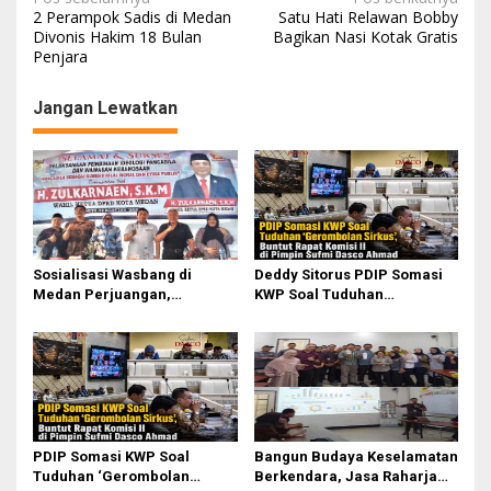
N
2 Perampok Sadis di Medan
Satu Hati Relawan Bobby
a
Divonis Hakim 18 Bulan
Bagikan Nasi Kotak Gratis
Penjara
v
i
Jangan Lewatkan
g
a
s
i
p
o
Sosialisasi Wasbang di
Deddy Sitorus PDIP Somasi
Medan Perjuangan,
KWP Soal Tuduhan
s
Zulkarnaen Janji
‘Gerombolan Sirkus’, Buntut
Perjuangkan Ruang Bermain
Rapat Komisi II Dipimpin
Anak
Sufmi Dasco Ahmad
PDIP Somasi KWP Soal
Bangun Budaya Keselamatan
Tuduhan ‘Gerombolan
Berkendara, Jasa Raharja