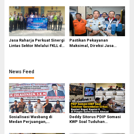
Sirkus’, Buntut Rapat Komisi
Gelar Safety Campaign di PT
II Dipimpin Sufmi Dasco
Pasifik Medan Industri
Ahmad
Jasa Raharja Perkuat Sinergi
Pastikan Pekayanan
Lintas Sektor Melalui FKLL di
Maksimal, Direksi Jasa
Serdang Bedagai
Raharja Tinjau Korban
Kebakaran KM Mutiara
Sentosa II
News Feed
Sosialisasi Wasbang di
Deddy Sitorus PDIP Somasi
Medan Perjuangan,
KWP Soal Tuduhan
Zulkarnaen Janji
‘Gerombolan Sirkus’, Buntut
Perjuangkan Ruang Bermain
Rapat Komisi II Dipimpin