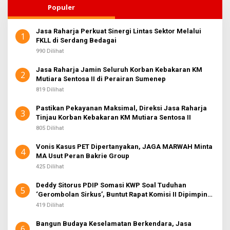
Populer
Jasa Raharja Perkuat Sinergi Lintas Sektor Melalui
1
FKLL di Serdang Bedagai
990 Dilihat
Jasa Raharja Jamin Seluruh Korban Kebakaran KM
2
Mutiara Sentosa II di Perairan Sumenep
819 Dilihat
Pastikan Pekayanan Maksimal, Direksi Jasa Raharja
3
Tinjau Korban Kebakaran KM Mutiara Sentosa II
805 Dilihat
Vonis Kasus PET Dipertanyakan, JAGA MARWAH Minta
4
MA Usut Peran Bakrie Group
425 Dilihat
Deddy Sitorus PDIP Somasi KWP Soal Tuduhan
5
‘Gerombolan Sirkus’, Buntut Rapat Komisi II Dipimpin
Sufmi Dasco Ahmad
419 Dilihat
Bangun Budaya Keselamatan Berkendara, Jasa
6