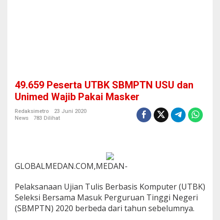
M
P
T
N
U
S
U
d
a
49.659 Peserta UTBK SBMPTN USU dan
n
U
Unimed Wajib Pakai Masker
n
i
Redaksimetro
23 Juni 2020
News
783 Dilihat
m
e
d
W
a
j
GLOBALMEDAN.COM,MEDAN-
i
b
Pelaksanaan Ujian Tulis Berbasis Komputer (UTBK)
P
Seleksi Bersama Masuk Perguruan Tinggi Negeri
a
(SBMPTN) 2020 berbeda dari tahun sebelumnya.
k
a