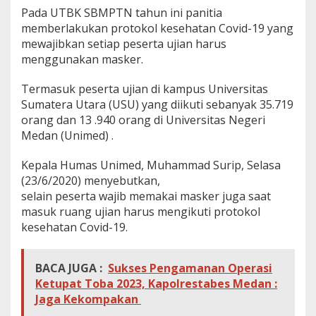
i
Pada UTBK SBMPTN tahun ini panitia
M
memberlakukan protokol kesehatan Covid-19 yang
a
mewajibkan setiap peserta ujian harus
s
menggunakan masker.
k
e
r
Termasuk peserta ujian di kampus Universitas
Sumatera Utara (USU) yang diikuti sebanyak 35.719
orang dan 13 .940 orang di Universitas Negeri
Medan (Unimed) .
Kepala Humas Unimed, Muhammad Surip, Selasa
(23/6/2020) menyebutkan,
selain peserta wajib memakai masker juga saat
masuk ruang ujian harus mengikuti protokol
kesehatan Covid-19.
BACA JUGA :
Sukses Pengamanan Operasi
Ketupat Toba 2023, Kapolrestabes Medan :
Jaga Kekompakan