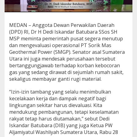
m
e
r
i
MEDAN – Anggota Dewan Perwakilan Daerah
n
t
(DPD) RI, Dr H Dedi Iskandar Batubara SSos SH
a
MSP meminta pemerintah pusat segera menutup
h
dan mengevaluasi operasional PT Sorik Mas
P
Geothermal Power (SMGP). Senator asal Sumatera
u
Utara ini juga mendesak perusahaan tersebut
s
a
bertanggungjawab terhadap korban kebocoran
t
gas yang sedang dirawat di sejumlah rumah sakit,
T
sekaligus membayar ganti rugi material.
u
t
“Izin-izin tambang yang selalu menimbulkan
u
p
kecelakaan kerja dan dampak negatif bagi
d
lingkungan sekitar harus dievaluasi. Kita
a
mendukung pembangunan, tetapi keselamatan
n
rakyat tetap harus diutamakan,” sebut Dedi
E
v
Iskandar Batubara (DIB) yang juga Ketua PW
a
Aljamiyatul Washliyah Sumatera Utara, Rabu 28
l