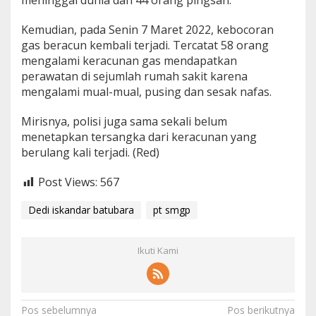
meninggal dunia dan 44 orang pingsan.
Kemudian, pada Senin 7 Maret 2022, kebocoran
gas beracun kembali terjadi. Tercatat 58 orang
mengalami keracunan gas mendapatkan
perawatan di sejumlah rumah sakit karena
mengalami mual-mual, pusing dan sesak nafas.
Mirisnya, polisi juga sama sekali belum
menetapkan tersangka dari keracunan yang
berulang kali terjadi. (Red)
Post Views:
567
Dedi iskandar batubara
pt smgp
Ikuti Kami
N
Pos sebelumnya
Pos berikutnya