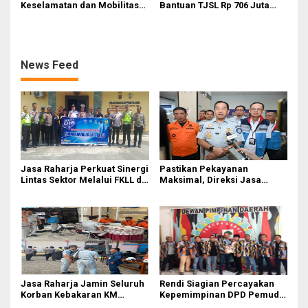
Keselamatan dan Mobilitas
Bantuan TJSL Rp 706 Juta
Masyarakat, Jasa Raharja
untuk Pembangunan Sosial
Raih Penghargaan di Ajang
Berkelanjutan
Transportasi Indonesia
Awards 2026
News Feed
Jasa Raharja Perkuat Sinergi
Pastikan Pekayanan
Lintas Sektor Melalui FKLL di
Maksimal, Direksi Jasa
Serdang Bedagai
Raharja Tinjau Korban
Kebakaran KM Mutiara
Sentosa II
Jasa Raharja Jamin Seluruh
Rendi Siagian Percayakan
Korban Kebakaran KM
Kepemimpinan DPD Pemuda
Mutiara Sentosa II di
Karya Nasional Kota Medan