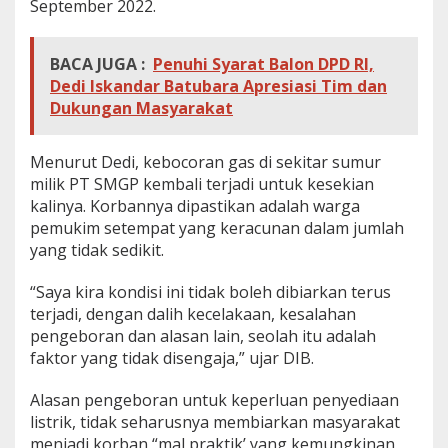
September 2022.
u
a
s
BACA JUGA :
Penuhi Syarat Balon DPD RI,
i
Dedi Iskandar Batubara Apresiasi Tim dan
O
p
Dukungan Masyarakat
e
r
a
Menurut Dedi, kebocoran gas di sekitar sumur
s
milik PT SMGP kembali terjadi untuk kesekian
i
kalinya. Korbannya dipastikan adalah warga
o
pemukim setempat yang keracunan dalam jumlah
n
a
yang tidak sedikit.
l
P
“Saya kira kondisi ini tidak boleh dibiarkan terus
T
terjadi, dengan dalih kecelakaan, kesalahan
S
pengeboran dan alasan lain, seolah itu adalah
M
G
faktor yang tidak disengaja,” ujar DIB.
P
Alasan pengeboran untuk keperluan penyediaan
listrik, tidak seharusnya membiarkan masyarakat
menjadi korban “mal praktik’ yang kemungkinan