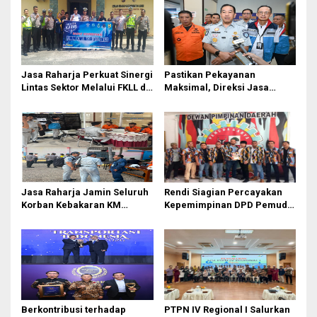
Jasa Raharja Perkuat Sinergi
Pastikan Pekayanan
Lintas Sektor Melalui FKLL di
Maksimal, Direksi Jasa
Serdang Bedagai
Raharja Tinjau Korban
Kebakaran KM Mutiara
Sentosa II
Jasa Raharja Jamin Seluruh
Rendi Siagian Percayakan
Korban Kebakaran KM
Kepemimpinan DPD Pemuda
Mutiara Sentosa II di
Karya Nasional Kota Medan
Perairan Sumenep
kepada Josef Sembiring
Berkontribusi terhadap
PTPN IV Regional I Salurkan