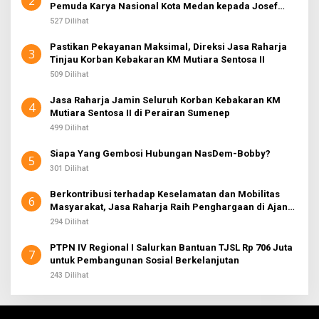
2
Pemuda Karya Nasional Kota Medan kepada Josef
Sembiring
527 Dilihat
Pastikan Pekayanan Maksimal, Direksi Jasa Raharja
3
Tinjau Korban Kebakaran KM Mutiara Sentosa II
509 Dilihat
Jasa Raharja Jamin Seluruh Korban Kebakaran KM
4
Mutiara Sentosa II di Perairan Sumenep
499 Dilihat
Siapa Yang Gembosi Hubungan NasDem-Bobby?
5
301 Dilihat
Berkontribusi terhadap Keselamatan dan Mobilitas
6
Masyarakat, Jasa Raharja Raih Penghargaan di Ajang
Transportasi Indonesia Awards 2026
294 Dilihat
PTPN IV Regional I Salurkan Bantuan TJSL Rp 706 Juta
7
untuk Pembangunan Sosial Berkelanjutan
243 Dilihat