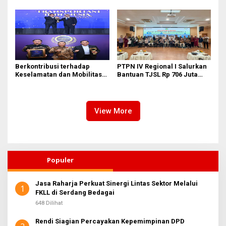
Perairan Sumenep
kepada Josef Sembiring
Berkontribusi terhadap
PTPN IV Regional I Salurkan
Keselamatan dan Mobilitas
Bantuan TJSL Rp 706 Juta
Masyarakat, Jasa Raharja
untuk Pembangunan Sosial
Raih Penghargaan di Ajang
Berkelanjutan
Transportasi Indonesia
Awards 2026
View More
Populer
Jasa Raharja Perkuat Sinergi Lintas Sektor Melalui
1
FKLL di Serdang Bedagai
648 Dilihat
Rendi Siagian Percayakan Kepemimpinan DPD