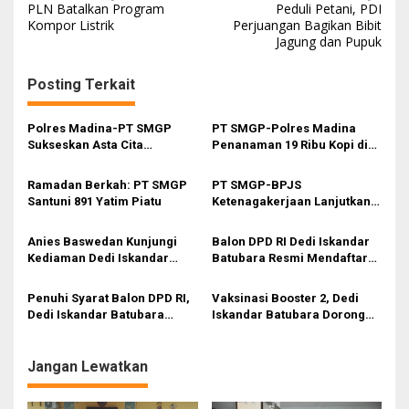
PLN Batalkan Program
Peduli Petani, PDI
a
Kompor Listrik
Perjuangan Bagikan Bibit
Jagung dan Pupuk
v
i
Posting Terkait
g
a
Polres Madina-PT SMGP
PT SMGP-Polres Madina
s
Sukseskan Asta Cita
Penanaman 19 Ribu Kopi di
Presiden Prabowo Melalui
Desa Hutabaringin
i
Tanam Jagung Kuartal III
Ramadan Berkah: PT SMGP
PT SMGP-BPJS
p
Santuni 891 Yatim Piatu
Ketenagakerjaan Lanjutkan
MoU: 1.101 Warga Sibanggor
o
Terlindungi
Anies Baswedan Kunjungi
Balon DPD RI Dedi Iskandar
s
Kediaman Dedi Iskandar
Batubara Resmi Mendaftar
Batubara
ke KPU Sumut
Penuhi Syarat Balon DPD RI,
Vaksinasi Booster 2, Dedi
Dedi Iskandar Batubara
Iskandar Batubara Dorong
Apresiasi Tim dan Dukungan
Pemerintah Gencarkan
Masyarakat
Sosialisasi
Jangan Lewatkan