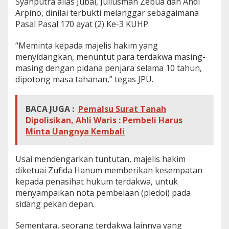
Syahputra alias Jubal, Juliusman Zebua dan Andi
P
Arpino, dinilai terbukti melanggar sebagaimana
e
Pasal Pasal 170 ayat (2) Ke-3 KUHP.
n
j
a
“Meminta kepada majelis hakim yang
r
menyidangkan, menuntut para terdakwa masing-
a
masing dengan pidana penjara selama 10 tahun,
dipotong masa tahanan,” tegas JPU.
BACA JUGA :
Pemalsu Surat Tanah
Dipolisikan, Ahli Waris : Pembeli Harus
Minta Uangnya Kembali
Usai mendengarkan tuntutan, majelis hakim
diketuai Zufida Hanum memberikan kesempatan
kepada penasihat hukum terdakwa, untuk
menyampaikan nota pembelaan (pledoi) pada
sidang pekan depan.
Sementara, seorang terdakwa lainnya yang