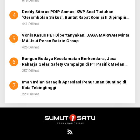
818 Dilihat
Deddy Sitorus PDIP Somasi KWP Soal Tuduhan
4
‘Gerombolan Sirkus’, Buntut Rapat Komisi II Dipimpin
Sufmi Dasco Ahmad
441 Dilihat
Vonis Kasus PET Dipertanyakan, JAGA MARWAH Minta
5
MA Usut Peran Bakrie Group
426 Dilihat
Bangun Budaya Keselamatan Berkendara, Jasa
6
Raharja Gelar Safety Campaign di PT Pasifik Medan
Industri
257 Dilihat
Iman Irdian Saragih Apresiasi Penurunan Stunting di
7
Kota Tebingtinggi
220 Dilihat