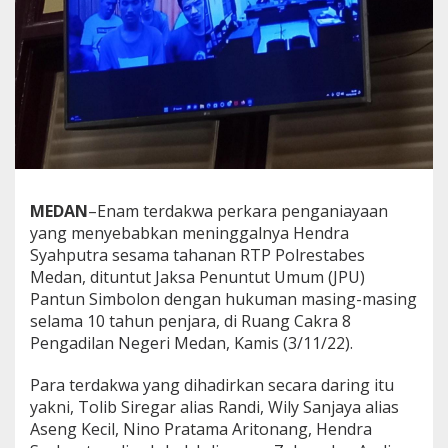
,
6
T
e
r
d
a
k
w
a
D
MEDAN
–
Enam terdakwa perkara penganiayaan
i
t
yang menyebabkan meninggalnya Hendra
u
Syahputra sesama tahanan RTP Polrestabes
n
Medan, dituntut Jaksa Penuntut Umum (JPU)
t
Pantun Simbolon dengan hukuman masing-masing
u
t
selama 10 tahun penjara, di Ruang Cakra 8
1
Pengadilan Negeri Medan, Kamis (3/11/22).
0
T
Para terdakwa yang dihadirkan secara daring itu
a
yakni, Tolib Siregar alias Randi, Wily Sanjaya alias
h
u
Aseng Kecil, Nino Pratama Aritonang, Hendra
n