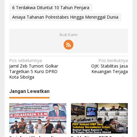
6 Terdakwa Dituntut 10 Tahun Penjara
Aniaya Tahanan Polrestabes Hingga Meninggal Dunia
Ikuti Kami
N
Pos sebelumnya
Pos berikutnya
Jamil Zeb Tumori: Golkar
OJK: Stabilitas Jasa
a
Targetkan 5 Kursi DPRD
Keuangan Terjaga
Kota Sibolga
v
i
Jangan Lewatkan
g
a
s
i
p