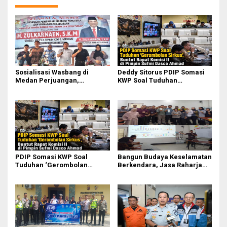
Sosialisasi Wasbang di
Deddy Sitorus PDIP Somasi
Medan Perjuangan,
KWP Soal Tuduhan
Zulkarnaen Janji
‘Gerombolan Sirkus’, Buntut
Perjuangkan Ruang Bermain
Rapat Komisi II Dipimpin
Anak
Sufmi Dasco Ahmad
PDIP Somasi KWP Soal
Bangun Budaya Keselamatan
Tuduhan ‘Gerombolan
Berkendara, Jasa Raharja
Sirkus’, Buntut Rapat Komisi
Gelar Safety Campaign di PT
II Dipimpin Sufmi Dasco
Pasifik Medan Industri
Ahmad