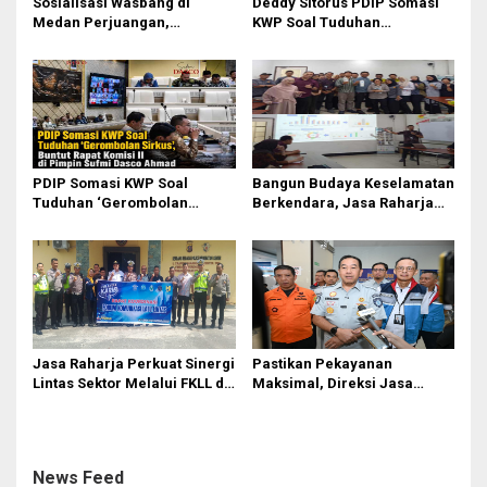
o
Sosialisasi Wasbang di
Deddy Sitorus PDIP Somasi
Medan Perjuangan,
KWP Soal Tuduhan
s
Zulkarnaen Janji
‘Gerombolan Sirkus’, Buntut
Perjuangkan Ruang Bermain
Rapat Komisi II Dipimpin
Anak
Sufmi Dasco Ahmad
PDIP Somasi KWP Soal
Bangun Budaya Keselamatan
Tuduhan ‘Gerombolan
Berkendara, Jasa Raharja
Sirkus’, Buntut Rapat Komisi
Gelar Safety Campaign di PT
II Dipimpin Sufmi Dasco
Pasifik Medan Industri
Ahmad
Jasa Raharja Perkuat Sinergi
Pastikan Pekayanan
Lintas Sektor Melalui FKLL di
Maksimal, Direksi Jasa
Serdang Bedagai
Raharja Tinjau Korban
Kebakaran KM Mutiara
Sentosa II
News Feed