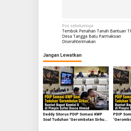
N
Pos sebelumnya
Tembok Penahan Tanah Bantuan T
a
Desa Tangga Batu Parmaksian
Diserahterimakan
v
i
Jangan Lewatkan
g
a
s
i
p
o
s
Deddy Sitorus PDIP Somasi KWP
PDIP Som
Soal Tuduhan ‘Gerombolan Sirkus’,
‘Gerombol
Buntut Rapat Komisi II Dipimpin
Komisi II
Sufmi Dasco Ahmad
Ahmad