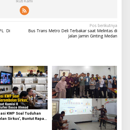
Ikuti Kami
Pos berikutnya
PL Di
Bus Trans Metro Deli Terbakar saat Melintas di
Jalan Jamin Ginting Medan
asi KWP Soal Tuduhan
an Sirkus’, Buntut Rapat
 Dipimpin Sufmi Dasco