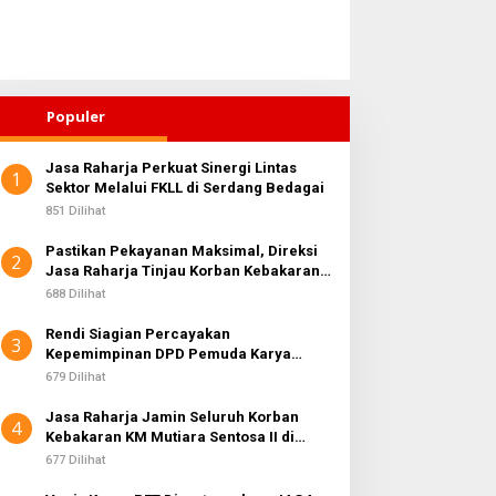
Populer
Jasa Raharja Perkuat Sinergi Lintas
1
Sektor Melalui FKLL di Serdang Bedagai
851 Dilihat
Pastikan Pekayanan Maksimal, Direksi
2
Jasa Raharja Tinjau Korban Kebakaran
KM Mutiara Sentosa II
688 Dilihat
Rendi Siagian Percayakan
3
Kepemimpinan DPD Pemuda Karya
Nasional Kota Medan kepada Josef
679 Dilihat
Sembiring
Jasa Raharja Jamin Seluruh Korban
4
Kebakaran KM Mutiara Sentosa II di
Perairan Sumenep
677 Dilihat