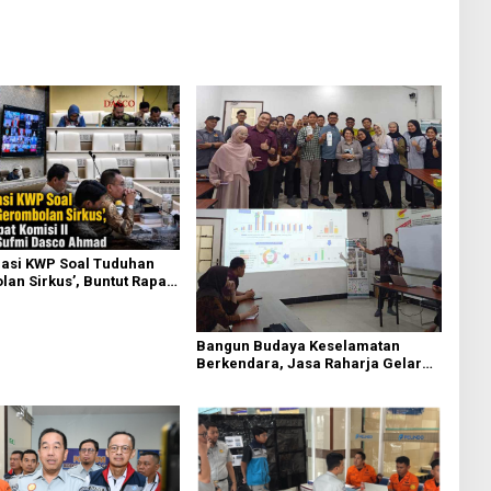
asi KWP Soal Tuduhan
an Sirkus’, Buntut Rapat
 Dipimpin Sufmi Dasco
Bangun Budaya Keselamatan
Berkendara, Jasa Raharja Gelar
Safety Campaign di PT Pasifik
Medan Industri