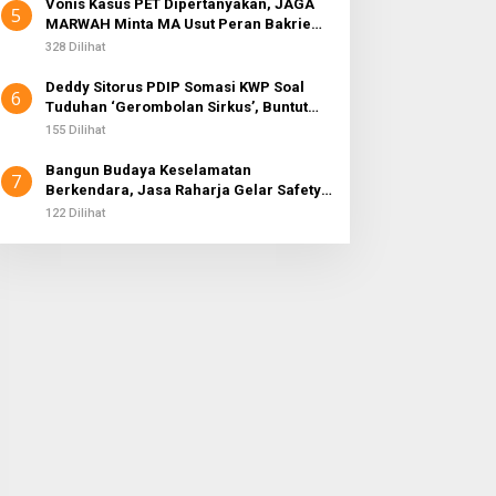
Vonis Kasus PET Dipertanyakan, JAGA
5
MARWAH Minta MA Usut Peran Bakrie
Group
328 Dilihat
Deddy Sitorus PDIP Somasi KWP Soal
6
Tuduhan ‘Gerombolan Sirkus’, Buntut
Rapat Komisi II Dipimpin Sufmi Dasco
155 Dilihat
Ahmad
Bangun Budaya Keselamatan
7
Berkendara, Jasa Raharja Gelar Safety
Campaign di PT Pasifik Medan Industri
122 Dilihat