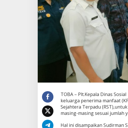
a
T
e
r
p
a
d
u
D
i
t
e
r
i
m
a
W
a
TOBA – Plt.Kepala Dinas Sosia
r
g
keluarga penerima manfaat (
a
Sejahtera Terpadu (RST),unt
D
masing-masing sesuai jumlah ya
e
s
Hal ini disampaikan Sudirman 
a