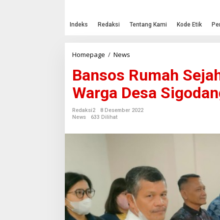
Indeks
Redaksi
Tentang Kami
Kode Etik
Pe
Homepage
/
News
B
a
Bansos Rumah Sejah
n
s
Warga Desa Sigodang
o
s
R
Redaksi2
8 Desember 2022
u
News
633 Dilihat
m
a
h
S
e
j
a
h
t
e
r