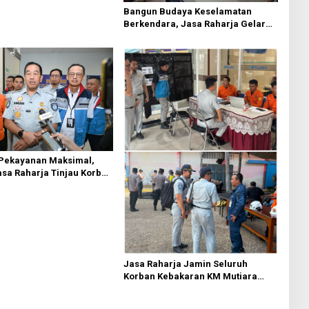
Bangun Budaya Keselamatan
Berkendara, Jasa Raharja Gelar
Safety Campaign di PT Pasifik
Medan Industri
 Pekayanan Maksimal,
asa Raharja Tinjau Korban
 KM Mutiara Sentosa II
Jasa Raharja Jamin Seluruh
Korban Kebakaran KM Mutiara
Sentosa II di Perairan Sumenep