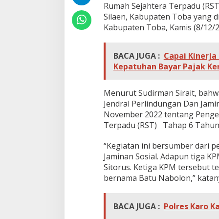
S
Rumah Sejahtera Terpadu (RST
i
Silaen, Kabupaten Toba yang d
g
Kabupaten Toba, Kamis (8/12/2
o
d
a
BACA JUGA :
Capai Kinerja 
n
g
Kepatuhan Bayar Pajak Ke
T
u
a
Menurut Sudirman Sirait, bah
S
Jendral Perlindungan Dan Jami
i
November 2022 tentang Penge
l
Terpadu (RST) Tahap 6 Tahun
a
e
n
“Kegiatan ini bersumber dari p
Jaminan Sosial. Adapun tiga KP
Sitorus. Ketiga KPM tersebut
bernama Batu Nabolon,” katan
BACA JUGA :
Polres Karo K