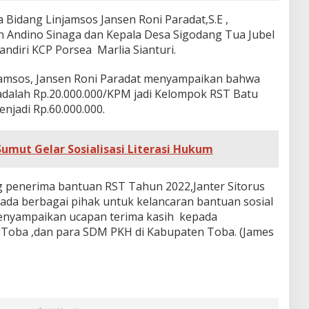
la Bidang Linjamsos Jansen Roni Paradat,S.E ,
Andino Sinaga dan Kepala Desa Sigodang Tua Jubel
ndiri KCP Porsea Marlia Sianturi.
njamsos, Jansen Roni Paradat menyampaikan bahwa
adalah Rp.20.000.000/KPM jadi Kelompok RST Batu
jadi Rp.60.000.000.
Sumut Gelar Sosialisasi Literasi Hukum
ng penerima bantuan RST Tahun 2022,Janter Sitorus
da berbagai pihak untuk kelancaran bantuan sosial
menyampaikan ucapan terima kasih kepada
 Toba ,dan para SDM PKH di Kabupaten Toba. (James