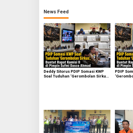
News Feed
Deddy Sitorus PDIP Somasi KWP
PDIP Som
Soal Tuduhan ‘Gerombolan Sirkus’,
‘Gerombol
Buntut Rapat Komisi II Dipimpin
Komisi II
Sufmi Dasco Ahmad
Ahmad