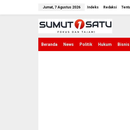
L
e
Jumat, 7 Agustus 2026
Indeks
Redaksi
Tent
w
a
t
i
k
e
k
Beranda
News
Politik
Hukum
Bisnis
o
n
t
e
n