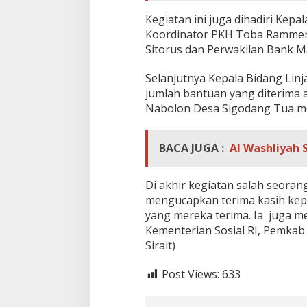
Kegiatan ini juga dihadiri Kepa
Koordinator PKH Toba Rammen 
Sitorus dan Perwakilan Bank Ma
Selanjutnya Kepala Bidang Li
jumlah bantuan yang diterima 
Nabolon Desa Sigodang Tua men
BACA JUGA :
Al Washliyah 
Di akhir kegiatan salah seora
mengucapkan terima kasih kepa
yang mereka terima. Ia juga 
Kementerian Sosial RI, Pemkab
Sirait)
Post Views:
633