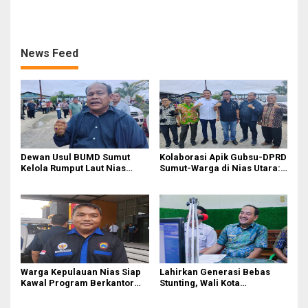
‘Gerombolan Sirkus’, Buntut
Sirkus’, Buntut Rapat Komisi
Rapat Komisi II Dipimpin
II Dipimpin Sufmi Dasco
Sufmi Dasco Ahmad
Ahmad
News Feed
Dewan Usul BUMD Sumut
Kolaborasi Apik Gubsu-DPRD
Kelola Rumput Laut Nias
Sumut-Warga di Nias Utara:
Utara dari Hulu ke Hilir
Jalan Rusak Puluhan Tahun
Akhirnya Diperbaiki
Warga Kepulauan Nias Siap
Lahirkan Generasi Bebas
Kawal Program Berkantor
Stunting, Wali Kota
Gubsu Bobby Nasution
Tebingtinggi Dorong
Optimalisasi SP3 Catin