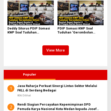
Deddy Sitorus PDIP Somasi
PDIP Somasi KWP Soal
KWP Soal Tuduhan
Tuduhan ‘Gerombolan
‘Gerombolan Sirkus’, Buntut
Sirkus’, Buntut Rapat Komisi
Rapat Komisi II Dipimpin
II Dipimpin Sufmi Dasco
Sufmi Dasco Ahmad
Ahmad
View More
Populer
Jasa Raharja Perkuat Sinergi Lintas Sektor Melalui
1
FKLL di Serdang Bedagai
806 Dilihat
Rendi Siagian Percayakan Kepemimpinan DPD
2
Pemuda Karya Nasional Kota Medan kepada Josef