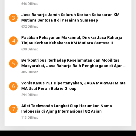
Sembiring
646 Dilihat
Jasa Raharja Jamin Seluruh Korban Kebakaran KM
3
Mutiara Sentosa II di Perairan Sumenep
632 Dilihat
Pastikan Pekayanan Maksimal, Direksi Jasa Raharja
4
Tinjau Korban Kebakaran KM Mutiara Sentosa II
630 Dilihat
Berkontribusi terhadap Keselamatan dan Mobilitas
5
Masyarakat, Jasa Raharja Raih Penghargaan di Ajang
Transportasi Indonesia Awards 2026
385 Dilihat
Vonis Kasus PET Dipertanyakan, JAGA MARWAH Minta
6
MA Usut Peran Bakrie Group
294 Dilihat
Atlet Taekwondo Langkat Siap Harumkan Nama
7
Indonesia di Ajang Internasional G2 Asian
113 Dilihat