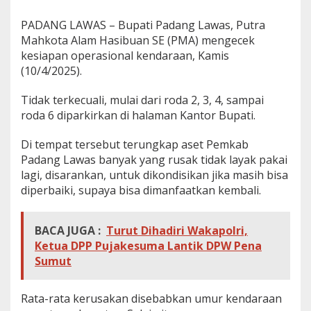
k
K
PADANG LAWAS – Bupati Padang Lawas, Putra
e
Mahkota Alam Hasibuan SE (PMA) mengecek
s
kesiapan operasional kendaraan, Kamis
i
(10/4/2025).
a
p
a
Tidak terkecuali, mulai dari roda 2, 3, 4, sampai
n
roda 6 diparkirkan di halaman Kantor Bupati.
A
s
Di tempat tersebut terungkap aset Pemkab
e
t
Padang Lawas banyak yang rusak tidak layak pakai
K
lagi, disarankan, untuk dikondisikan jika masih bisa
e
diperbaiki, supaya bisa dimanfaatkan kembali.
n
d
e
BACA JUGA :
Turut Dihadiri Wakapolri,
r
Ketua DPP Pujakesuma Lantik DPW Pena
a
a
Sumut
n
M
i
Rata-rata kerusakan disebabkan umur kendaraan
l