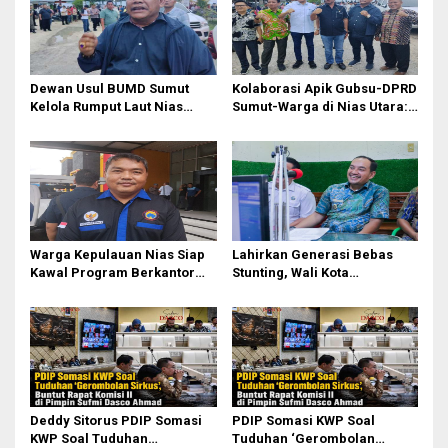
i
p
o
s
Dewan Usul BUMD Sumut
Kolaborasi Apik Gubsu-DPRD
Kelola Rumput Laut Nias
Sumut-Warga di Nias Utara:
Utara dari Hulu ke Hilir
Jalan Rusak Puluhan Tahun
Akhirnya Diperbaiki
Warga Kepulauan Nias Siap
Lahirkan Generasi Bebas
Kawal Program Berkantor
Stunting, Wali Kota
Gubsu Bobby Nasution
Tebingtinggi Dorong
Optimalisasi SP3 Catin
Deddy Sitorus PDIP Somasi
PDIP Somasi KWP Soal
KWP Soal Tuduhan
Tuduhan ‘Gerombolan