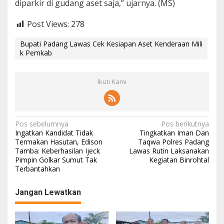
diparkir di gudang aset saja,” ujarnya. (MS)
Post Views:
278
Bupati Padang Lawas Cek Kesiapan Aset Kenderaan Mili
k Pemkab
Ikuti Kami
N
Pos sebelumnya
Pos berikutnya
Ingatkan Kandidat Tidak
Tingkatkan Iman Dan
a
Termakan Hasutan, Edison
Taqwa Polres Padang
Tamba: Keberhasilan Ijeck
Lawas Rutin Laksanakan
v
Pimpin Golkar Sumut Tak
Kegiatan Binrohtal
i
Terbantahkan
g
Jangan Lewatkan
a
s