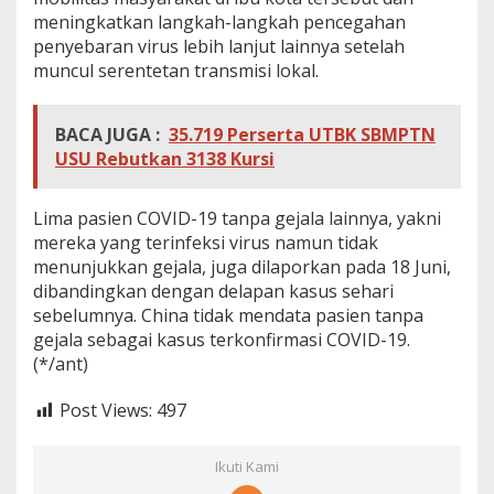
s
meningkatkan langkah-langkah pencegahan
B
penyebaran virus lebih lanjut lainnya setelah
a
muncul serentetan transmisi lokal.
r
u
C
o
BACA JUGA :
35.719 Perserta UTBK SBMPTN
r
USU Rebutkan 3138 Kursi
o
n
a
Lima pasien COVID-19 tanpa gejala lainnya, yakni
mereka yang terinfeksi virus namun tidak
menunjukkan gejala, juga dilaporkan pada 18 Juni,
dibandingkan dengan delapan kasus sehari
sebelumnya. China tidak mendata pasien tanpa
gejala sebagai kasus terkonfirmasi COVID-19.
(*/ant)
Post Views:
497
Ikuti Kami