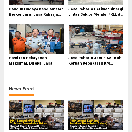
Bangun Budaya Keselamatan
Jasa Raharja Perkuat Sinergi
Berkendara, Jasa Raharja
Lintas Sektor Melalui FKLL di
Gelar Safety Campaign di PT
Serdang Bedagai
Pasifik Medan Industri
Pastikan Pekayanan
Jasa Raharja Jamin Seluruh
Maksimal, Direksi Jasa
Korban Kebakaran KM
Raharja Tinjau Korban
Mutiara Sentosa II di
Kebakaran KM Mutiara
Perairan Sumenep
Sentosa II
News Feed