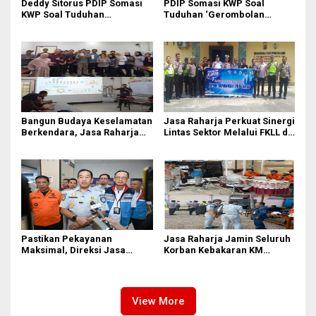
Deddy Sitorus PDIP Somasi
PDIP Somasi KWP Soal
KWP Soal Tuduhan
Tuduhan ‘Gerombolan
‘Gerombolan Sirkus’, Buntut
Sirkus’, Buntut Rapat Komisi
Rapat Komisi II Dipimpin
II Dipimpin Sufmi Dasco
Sufmi Dasco Ahmad
Ahmad
Bangun Budaya Keselamatan
Jasa Raharja Perkuat Sinergi
Berkendara, Jasa Raharja
Lintas Sektor Melalui FKLL di
Gelar Safety Campaign di PT
Serdang Bedagai
Pasifik Medan Industri
Pastikan Pekayanan
Jasa Raharja Jamin Seluruh
Maksimal, Direksi Jasa
Korban Kebakaran KM
Raharja Tinjau Korban
Mutiara Sentosa II di
Kebakaran KM Mutiara
Perairan Sumenep
Sentosa II
View More