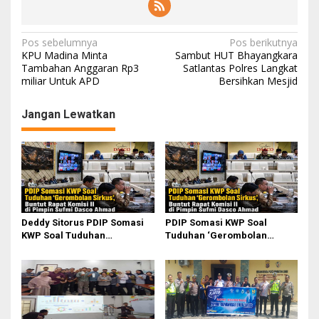
N
Pos sebelumnya
Pos berikutnya
KPU Madina Minta
Sambut HUT Bhayangkara
a
Tambahan Anggaran Rp3
Satlantas Polres Langkat
miliar Untuk APD
Bersihkan Mesjid
v
i
Jangan Lewatkan
g
a
s
i
p
o
Deddy Sitorus PDIP Somasi
PDIP Somasi KWP Soal
KWP Soal Tuduhan
Tuduhan ‘Gerombolan
s
‘Gerombolan Sirkus’, Buntut
Sirkus’, Buntut Rapat Komisi
Rapat Komisi II Dipimpin
II Dipimpin Sufmi Dasco
Sufmi Dasco Ahmad
Ahmad