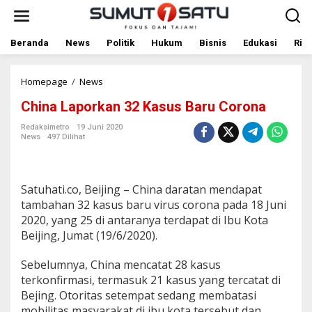
L
e
w
a
Beranda
News
Politik
Hukum
Bisnis
Edukasi
Rile
t
i
k
Homepage
/
News
C
e
h
China Laporkan 32 Kasus Baru Corona
k
i
o
n
Redaksimetro
19 Juni 2020
n
a
News
497 Dilihat
t
L
e
a
n
p
o
Satuhati.co, Beijing – China daratan mendapat
r
tambahan 32 kasus baru virus corona pada 18 Juni
k
2020, yang 25 di antaranya terdapat di Ibu Kota
a
n
Beijing, Jumat (19/6/2020).
3
2
Sebelumnya, China mencatat 28 kasus
K
terkonfirmasi, termasuk 21 kasus yang tercatat di
a
Bejing. Otoritas setempat sedang membatasi
s
u
mobilitas masyarakat di ibu kota tersebut dan