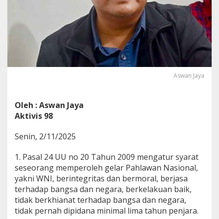
r
t
o
S
e
b
a
g
a
Aswan Jaya
i
P
a
Oleh : Aswan Jaya
h
Aktivis 98
l
a
Senin, 2/11/2025
w
a
n
1. Pasal 24 UU no 20 Tahun 2009 mengatur syarat
M
seseorang memperoleh gelar Pahlawan Nasional,
e
yakni WNI, berintegritas dan bermoral, berjasa
l
terhadap bangsa dan negara, berkelakuan baik,
a
n
tidak berkhianat terhadap bangsa dan negara,
g
tidak pernah dipidana minimal lima tahun penjara.
g