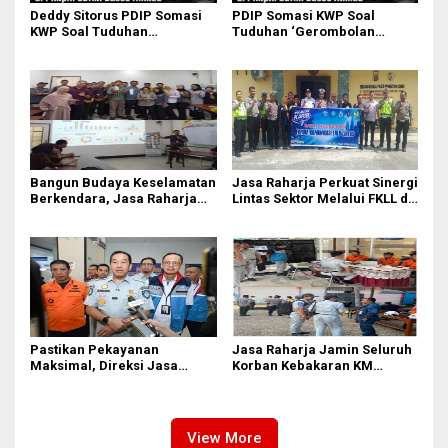
Deddy Sitorus PDIP Somasi
PDIP Somasi KWP Soal
KWP Soal Tuduhan
Tuduhan ‘Gerombolan
‘Gerombolan Sirkus’, Buntut
Sirkus’, Buntut Rapat Komisi
Rapat Komisi II Dipimpin
II Dipimpin Sufmi Dasco
Sufmi Dasco Ahmad
Ahmad
Bangun Budaya Keselamatan
Jasa Raharja Perkuat Sinergi
Berkendara, Jasa Raharja
Lintas Sektor Melalui FKLL di
Gelar Safety Campaign di PT
Serdang Bedagai
Pasifik Medan Industri
Pastikan Pekayanan
Jasa Raharja Jamin Seluruh
Maksimal, Direksi Jasa
Korban Kebakaran KM
Raharja Tinjau Korban
Mutiara Sentosa II di
Kebakaran KM Mutiara
Perairan Sumenep
Sentosa II
View More