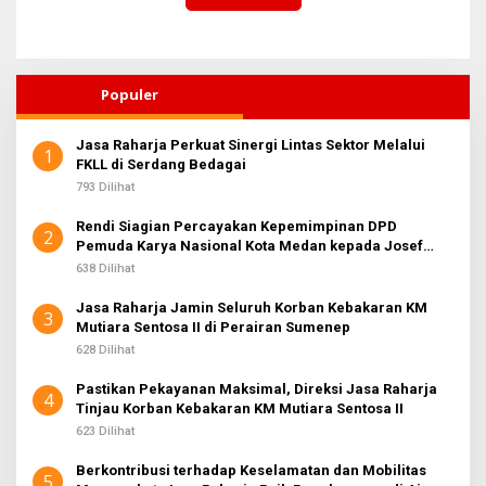
Populer
Jasa Raharja Perkuat Sinergi Lintas Sektor Melalui
1
FKLL di Serdang Bedagai
793 Dilihat
Rendi Siagian Percayakan Kepemimpinan DPD
2
Pemuda Karya Nasional Kota Medan kepada Josef
Sembiring
638 Dilihat
Jasa Raharja Jamin Seluruh Korban Kebakaran KM
3
Mutiara Sentosa II di Perairan Sumenep
628 Dilihat
Pastikan Pekayanan Maksimal, Direksi Jasa Raharja
4
Tinjau Korban Kebakaran KM Mutiara Sentosa II
623 Dilihat
Berkontribusi terhadap Keselamatan dan Mobilitas
5