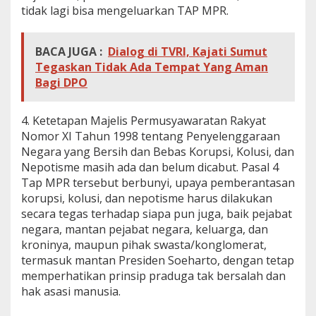
tidak lagi bisa mengeluarkan TAP MPR.
e
n
g
g
BACA JUGA :
Dialog di TVRI, Kajati Sumut
e
Tegaskan Tidak Ada Tempat Yang Aman
l
Bagi DPO
a
p
k
4. Ketetapan Majelis Permusyawaratan Rakyat
a
Nomor XI Tahun 1998 tentang Penyelenggaraan
n
P
Negara yang Bersih dan Bebas Korupsi, Kolusi, dan
e
Nepotisme masih ada dan belum dicabut. Pasal 4
n
Tap MPR tersebut berbunyi, upaya pemberantasan
g
korupsi, kolusi, dan nepotisme harus dilakukan
g
secara tegas terhadap siapa pun juga, baik pejabat
a
l
negara, mantan pejabat negara, keluarga, dan
a
kroninya, maupun pihak swasta/konglomerat,
n
termasuk mantan Presiden Soeharto, dengan tetap
S
memperhatikan prinsip praduga tak bersalah dan
e
j
hak asasi manusia.
a
r