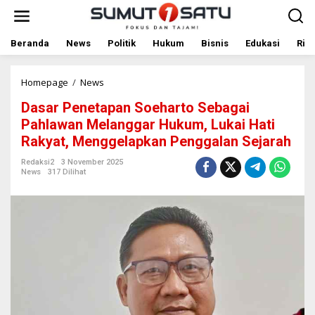
L
e
w
a
Beranda
News
Politik
Hukum
Bisnis
Edukasi
Rile
t
i
k
Homepage
/
News
D
e
a
Dasar Penetapan Soeharto Sebagai
k
s
o
a
Pahlawan Melanggar Hukum, Lukai Hati
n
r
Rakyat, Menggelapkan Penggalan Sejarah
t
P
e
e
Redaksi2
3 November 2025
n
n
News
317 Dilihat
e
t
a
p
a
n
S
o
e
h
a