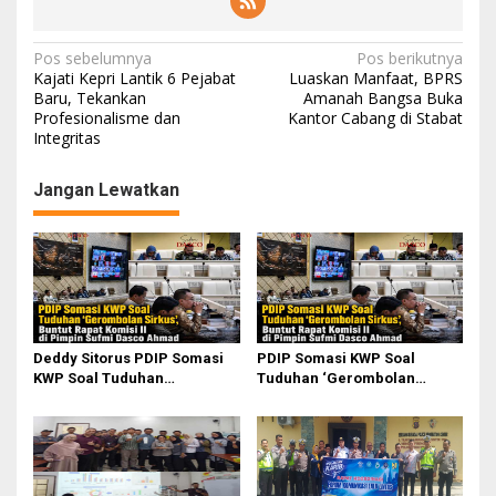
N
Pos sebelumnya
Pos berikutnya
Kajati Kepri Lantik 6 Pejabat
Luaskan Manfaat, BPRS
a
Baru, Tekankan
Amanah Bangsa Buka
Profesionalisme dan
Kantor Cabang di Stabat
v
Integritas
i
g
Jangan Lewatkan
a
s
i
p
o
Deddy Sitorus PDIP Somasi
PDIP Somasi KWP Soal
s
KWP Soal Tuduhan
Tuduhan ‘Gerombolan
‘Gerombolan Sirkus’, Buntut
Sirkus’, Buntut Rapat Komisi
Rapat Komisi II Dipimpin
II Dipimpin Sufmi Dasco
Sufmi Dasco Ahmad
Ahmad