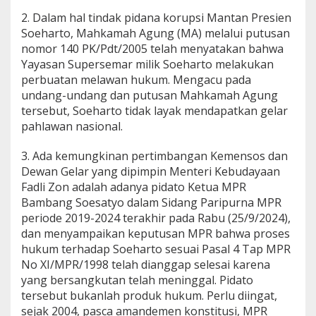
a
2. Dalam hal tindak pidana korupsi Mantan Presien
r
Soeharto, Mahkamah Agung (MA) melalui putusan
H
u
nomor 140 PK/Pdt/2005 telah menyatakan bahwa
k
Yayasan Supersemar milik Soeharto melakukan
u
perbuatan melawan hukum. Mengacu pada
m
undang-undang dan putusan Mahkamah Agung
,
tersebut, Soeharto tidak layak mendapatkan gelar
L
u
pahlawan nasional.
k
a
3. Ada kemungkinan pertimbangan Kemensos dan
i
Dewan Gelar yang dipimpin Menteri Kebudayaan
H
Fadli Zon adalah adanya pidato Ketua MPR
a
t
Bambang Soesatyo dalam Sidang Paripurna MPR
i
periode 2019-2024 terakhir pada Rabu (25/9/2024),
R
dan menyampaikan keputusan MPR bahwa proses
a
hukum terhadap Soeharto sesuai Pasal 4 Tap MPR
k
y
No XI/MPR/1998 telah dianggap selesai karena
a
yang bersangkutan telah meninggal. Pidato
t
tersebut bukanlah produk hukum. Perlu diingat,
,
sejak 2004, pasca amandemen konstitusi, MPR
M