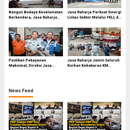
Bangun Budaya Keselamatan
Jasa Raharja Perkuat Sinergi
Berkendara, Jasa Raharja
Lintas Sektor Melalui FKLL di
Gelar Safety Campaign di PT
Serdang Bedagai
Pasifik Medan Industri
Pastikan Pekayanan
Jasa Raharja Jamin Seluruh
Maksimal, Direksi Jasa
Korban Kebakaran KM
Raharja Tinjau Korban
Mutiara Sentosa II di
Kebakaran KM Mutiara
Perairan Sumenep
Sentosa II
News Feed