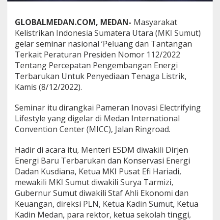
,
M
GLOBALMEDAN.COM, MEDAN-
Masyarakat
K
Kelistrikan Indonesia Sumatera Utara (MKI Sumut)
I
S
gelar seminar nasional ‘Peluang dan Tantangan
u
Terkait Peraturan Presiden Nomor 112/2022
m
Tentang Percepatan Pengembangan Energi
u
Terbarukan Untuk Penyediaan Tenaga Listrik,
t
B
Kamis (8/12/2022).
a
h
Seminar itu dirangkai Pameran Inovasi Electrifying
a
Lifestyle yang digelar di Medan International
s
Convention Center (MICC), Jalan Ringroad.
P
e
n
Hadir di acara itu, Menteri ESDM diwakili Dirjen
g
Energi Baru Terbarukan dan Konservasi Energi
e
Dadan Kusdiana, Ketua MKI Pusat Efi Hariadi,
m
mewakili MKI Sumut diwakili Surya Tarmizi,
b
a
Gubernur Sumut diwakili Staf Ahli Ekonomi dan
n
Keuangan, direksi PLN, Ketua Kadin Sumut, Ketua
g
Kadin Medan, para rektor, ketua sekolah tinggi,
a