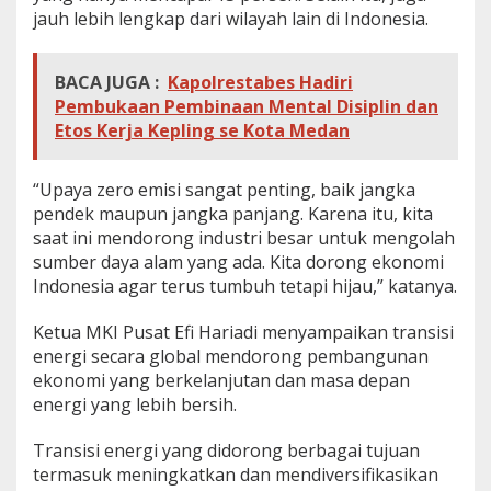
jauh lebih lengkap dari wilayah lain di Indonesia.
a
n
I
n
BACA JUGA :
Kapolrestabes Hadiri
o
Pembukaan Pembinaan Mental Disiplin dan
v
Etos Kerja Kepling se Kota Medan
a
s
i
“Upaya zero emisi sangat penting, baik jangka
pendek maupun jangka panjang. Karena itu, kita
saat ini mendorong industri besar untuk mengolah
sumber daya alam yang ada. Kita dorong ekonomi
Indonesia agar terus tumbuh tetapi hijau,” katanya.
Ketua MKI Pusat Efi Hariadi menyampaikan transisi
energi secara global mendorong pembangunan
ekonomi yang berkelanjutan dan masa depan
energi yang lebih bersih.
Transisi energi yang didorong berbagai tujuan
termasuk meningkatkan dan mendiversifikasikan