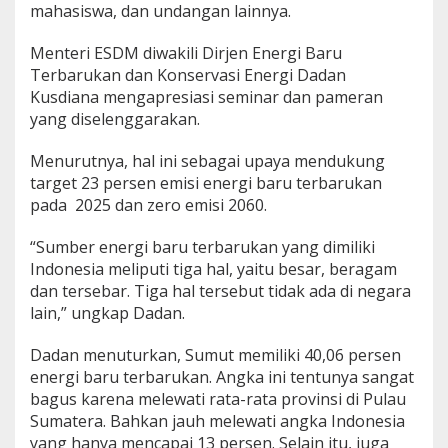
mahasiswa, dan undangan lainnya.
n
E
n
Menteri ESDM diwakili Dirjen Energi Baru
e
Terbarukan dan Konservasi Energi Dadan
r
Kusdiana mengapresiasi seminar dan pameran
g
yang diselenggarakan.
i
T
e
Menurutnya, hal ini sebagai upaya mendukung
r
target 23 persen emisi energi baru terbarukan
b
pada 2025 dan zero emisi 2060.
a
r
“Sumber energi baru terbarukan yang dimiliki
u
k
Indonesia meliputi tiga hal, yaitu besar, beragam
a
dan tersebar. Tiga hal tersebut tidak ada di negara
n
lain,” ungkap Dadan.
d
a
Dadan menuturkan, Sumut memiliki 40,06 persen
n
P
energi baru terbarukan. Angka ini tentunya sangat
a
bagus karena melewati rata-rata provinsi di Pulau
m
Sumatera. Bahkan jauh melewati angka Indonesia
e
yang hanya mencapai 13 persen. Selain itu, juga
r