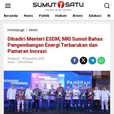
L
e
w
a
Beranda
News
Politik
Hukum
Bisnis
Edukasi
Rile
t
i
k
Homepage
/
News
D
e
i
Dihadiri Menteri ESDM, MKI Sumut Bahas
k
h
o
a
Pengembangan Energi Terbarukan dan
n
d
Pameran Inovasi
t
i
e
r
Redaksi2
8 Desember 2022
n
i
News
2552 Dilihat
M
e
n
t
e
r
i
E
S
D
M