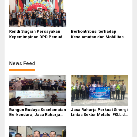
Sentosa II
Rendi Siagian Percayakan
Berkontribusi terhadap
Kepemimpinan DPD Pemuda
Keselamatan dan Mobilitas
Karya Nasional Kota Medan
Masyarakat, Jasa Raharja
kepada Josef Sembiring
Raih Penghargaan di Ajang
Transportasi Indonesia
Awards 2026
News Feed
Bangun Budaya Keselamatan
Jasa Raharja Perkuat Sinergi
Berkendara, Jasa Raharja
Lintas Sektor Melalui FKLL di
Gelar Safety Campaign di PT
Serdang Bedagai
Pasifik Medan Industri