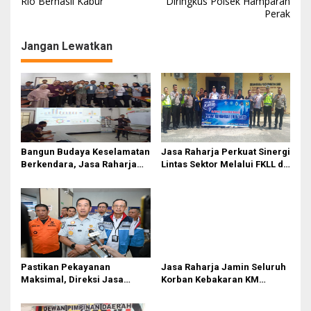
Rio Berhasil Kabur
Diringkus Polsek Hamparan
v
Perak
i
g
Jangan Lewatkan
a
s
i
p
o
Bangun Budaya Keselamatan
Jasa Raharja Perkuat Sinergi
s
Berkendara, Jasa Raharja
Lintas Sektor Melalui FKLL di
Gelar Safety Campaign di PT
Serdang Bedagai
Pasifik Medan Industri
Pastikan Pekayanan
Jasa Raharja Jamin Seluruh
Maksimal, Direksi Jasa
Korban Kebakaran KM
Raharja Tinjau Korban
Mutiara Sentosa II di
Kebakaran KM Mutiara
Perairan Sumenep