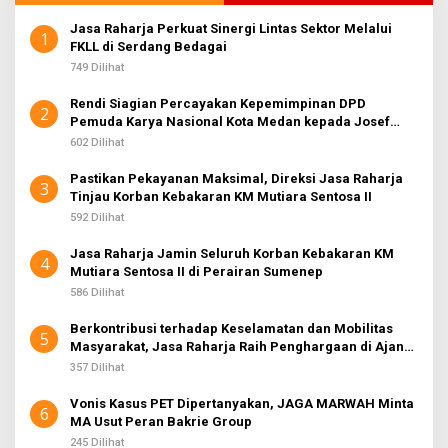
Jasa Raharja Perkuat Sinergi Lintas Sektor Melalui
1
FKLL di Serdang Bedagai
749 Dilihat
Rendi Siagian Percayakan Kepemimpinan DPD
2
Pemuda Karya Nasional Kota Medan kepada Josef
Sembiring
602 Dilihat
Pastikan Pekayanan Maksimal, Direksi Jasa Raharja
3
Tinjau Korban Kebakaran KM Mutiara Sentosa II
592 Dilihat
Jasa Raharja Jamin Seluruh Korban Kebakaran KM
4
Mutiara Sentosa II di Perairan Sumenep
586 Dilihat
Berkontribusi terhadap Keselamatan dan Mobilitas
5
Masyarakat, Jasa Raharja Raih Penghargaan di Ajang
Transportasi Indonesia Awards 2026
357 Dilihat
Vonis Kasus PET Dipertanyakan, JAGA MARWAH Minta
6
MA Usut Peran Bakrie Group
245 Dilihat