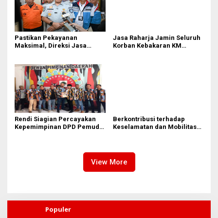
Pastikan Pekayanan
Jasa Raharja Jamin Seluruh
Maksimal, Direksi Jasa
Korban Kebakaran KM
Raharja Tinjau Korban
Mutiara Sentosa II di
Kebakaran KM Mutiara
Perairan Sumenep
Sentosa II
Rendi Siagian Percayakan
Berkontribusi terhadap
Kepemimpinan DPD Pemuda
Keselamatan dan Mobilitas
Karya Nasional Kota Medan
Masyarakat, Jasa Raharja
kepada Josef Sembiring
Raih Penghargaan di Ajang
Transportasi Indonesia
Awards 2026
View More
Populer