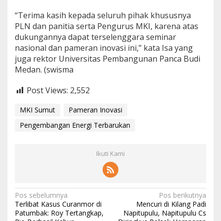
“Terima kasih kepada seluruh pihak khususnya
PLN dan panitia serta Pengurus MKI, karena atas
dukungannya dapat terselenggara seminar
nasional dan pameran inovasi ini,” kata Isa yang
juga rektor Universitas Pembangunan Panca Budi
Medan. (swisma
Post Views:
2,552
MKI Sumut
Pameran Inovasi
Pengembangan Energi Terbarukan
Ikuti Kami
N
Pos sebelumnya
Pos berikutnya
Terlibat Kasus Curanmor di
Mencuri di Kilang Padi
a
Patumbak: Roy Tertangkap,
Napitupulu, Napitupulu Cs