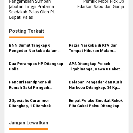
a
Pengambilan Sumpah
Pemilik Mobil Pick Up
Jabatan Tinggi Pratama
Edarkan Sabu dan Ganja
v
Sekdakab Palas Oleh Plt
i
Bupati Palas
g
Posting Terkait
a
s
BNN Sumut Tangkap 6
Razia Narkoba di KTV dan
i
Pengedar Narkoba dalam
Tempat Hiburan Malam
Operasi Saber Bersinar 2026
Medan, 1 Pengunjung Positif
p
Dua Perampas HP Ditangkap
APS Ditangkap Polsek
o
Polisi
Tigabinanga, Bawa 8 Paket
s
Sabu – Sabu Siap Edar
Pencuri Handphone di
Delapan Pengedar dan Kurir
Rumah Sakit Pirngadi
Narkoba Ditangkap, 34 Kg
Ternyata Berasal dari Pekan
Sabu Disita
Baru
2 Spesialis Curanmor
Empat Pelaku Sindikat Rokok
Ditangkap, 1 Ditembak
Pita Cukai Palsu Ditangkap
Jangan Lewatkan