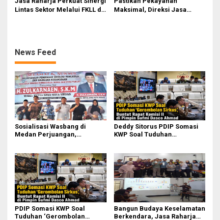
Jasa Raharja Perkuat Sinergi
Pastikan Pekayanan
Lintas Sektor Melalui FKLL di
Maksimal, Direksi Jasa
Serdang Bedagai
Raharja Tinjau Korban
Kebakaran KM Mutiara
Sentosa II
News Feed
Sosialisasi Wasbang di
Deddy Sitorus PDIP Somasi
Medan Perjuangan,
KWP Soal Tuduhan
Zulkarnaen Janji
‘Gerombolan Sirkus’, Buntut
Perjuangkan Ruang Bermain
Rapat Komisi II Dipimpin
Anak
Sufmi Dasco Ahmad
PDIP Somasi KWP Soal
Bangun Budaya Keselamatan
Tuduhan ‘Gerombolan
Berkendara, Jasa Raharja