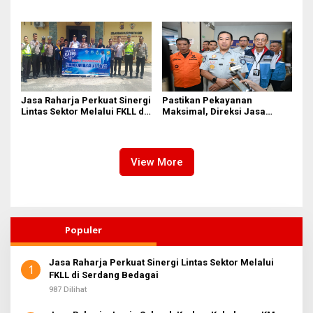
Sirkus’, Buntut Rapat Komisi
Gelar Safety Campaign di PT
II Dipimpin Sufmi Dasco
Pasifik Medan Industri
Ahmad
Jasa Raharja Perkuat Sinergi
Pastikan Pekayanan
Lintas Sektor Melalui FKLL di
Maksimal, Direksi Jasa
Serdang Bedagai
Raharja Tinjau Korban
Kebakaran KM Mutiara
Sentosa II
View More
Populer
Jasa Raharja Perkuat Sinergi Lintas Sektor Melalui
1
FKLL di Serdang Bedagai
987 Dilihat