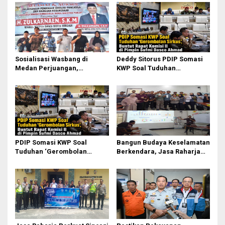
Sosialisasi Wasbang di
Deddy Sitorus PDIP Somasi
Medan Perjuangan,
KWP Soal Tuduhan
Zulkarnaen Janji
‘Gerombolan Sirkus’, Buntut
Perjuangkan Ruang Bermain
Rapat Komisi II Dipimpin
Anak
Sufmi Dasco Ahmad
PDIP Somasi KWP Soal
Bangun Budaya Keselamatan
Tuduhan ‘Gerombolan
Berkendara, Jasa Raharja
Sirkus’, Buntut Rapat Komisi
Gelar Safety Campaign di PT
II Dipimpin Sufmi Dasco
Pasifik Medan Industri
Ahmad