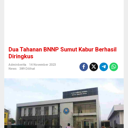
K
a
b
u
r
B
e
r
h
Dua Tahanan BNNP Sumut Kabur Berhasil
a
s
Diringkus
i
l
Adminberita
14 November 2023
News
389 Dilihat
D
i
r
i
n
g
k
u
s