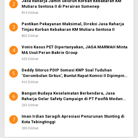
Jasa Raharja Jamin Seluruh Korban Kebakaran KM
2
Mutiara Sentosa II di Perairan Sumenep
814 Dilihat
Pastikan Pekayanan Maksimal, Direksi Jasa Raharja
3
Tinjau Korban Kebakaran KM Mutiara Sentosa II
802 Dilihat
Vonis Kasus PET Dipertanyakan, JAGA MARWAH Minta
4
MA Usut Peran Bakrie Group
425 Dilihat
Deddy Sitorus PDIP Somasi KWP Soal Tuduhan
5
‘Gerombolan Sirkus’, Buntut Rapat Komisi II Dipimpin
Sufmi Dasco Ahmad
416 Dilihat
Bangun Budaya Keselamatan Berkendara, Jasa
6
Raharja Gelar Safety Campaign di PT Pasifik Medan
Industri
233 Dilihat
Iman Irdian Saragih Apresiasi Penurunan Stunting di
7
Kota Tebingtinggi
205 Dilihat