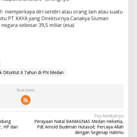
ah memperkaya diri sendiri atau orang lain atau suatu
aitu PT KAYA yang Direkturnya Canakya Siuman
egara sebesar 39,5 miliar (esa)
ik Dituntut 6 Tahun di PN Medan
Ikuti Kami
Pos berikutnya
idung
Perayaan Natal BAMAGNAS Medan Helvetia,
r, HP dan
Pdt Arnold Budiman Hutasoit: Percaya Allah
dengan Segenap Hatimu