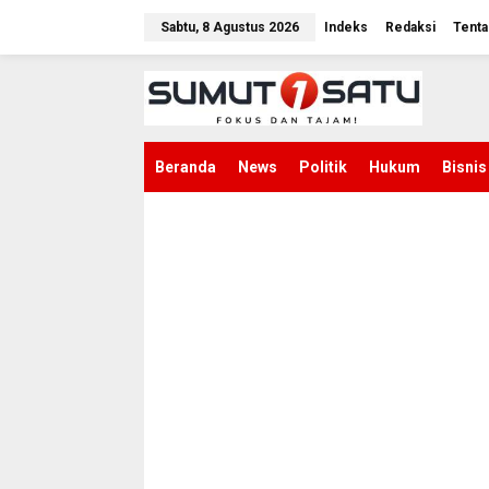
L
e
Sabtu, 8 Agustus 2026
Indeks
Redaksi
Tenta
w
a
t
i
k
e
k
Beranda
News
Politik
Hukum
Bisnis
o
n
t
e
n