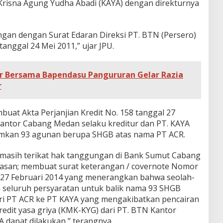
Krisna Agung Yudha Abadi (KAYA) dengan direkturnya
gan dengan Surat Edaran Direksi PT. BTN (Persero)
tanggal 24 Mei 2011,” ujar JPU.
ir Bersama Bapendasu Pangururan Gelar Razia
r
uat Akta Perjanjian Kredit No. 158 tanggal 27
antor Cabang Medan selaku kreditur dan PT. KAYA
umkan 93 agunan berupa SHGB atas nama PT ACR.
 masih terikat hak tanggungan di Bank Sumut Cabang
asan; membuat surat keterangan / covernote Nomor
l 27 Februari 2014 yang menerangkan bahwa seolah-
 seluruh persyaratan untuk balik nama 93 SHGB
ari PT ACR ke PT KAYA yang mengakibatkan pencairan
kredit yasa griya (KMK-KYG) dari PT. BTN Kantor
 dapat dilakukan,” terangnya.