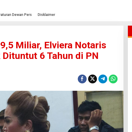
raturan Dewan Pers
Disklaimer
,5 Miliar, Elviera Notaris
 Dituntut 6 Tahun di PN