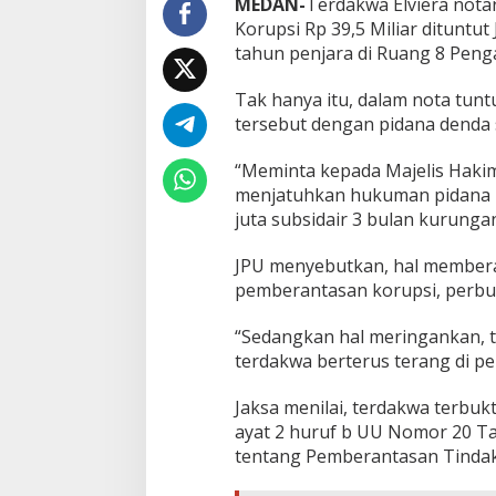
MEDAN-
Terdakwa Elviera nota
m
Korupsi Rp 39,5 Miliar
dituntut
p
i
tahun penjara di Ruang 8 Penga
l
a
Tak hanya itu, dalam nota tun
n
tersebut dengan pidana denda s
N
y
e
“Meminta kepada Majelis Hakim
n
menjatuhkan hukuman pidana p
t
juta subsidair 3 bulan kurungan
r
i
JPU menyebutkan, hal member
k
D
pemberantasan korupsi, perbua
i
t
“Sedangkan hal meringankan, 
u
terdakwa berterus terang di pe
n
t
Jaksa menilai, terdakwa terbukt
u
t
ayat 2 huruf b UU Nomor 20 
6
tentang Pemberantasan Tindak 
T
a