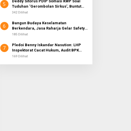
Deddy Sitorus PDIP Somasi KWP Soal
5
Tuduhan ‘Gerombolan Sirkus’, Buntut
Rapat Komisi II Dipimpin Sufmi Dasco
342 Dilihat
Ahmad
Bangun Budaya Keselamatan
6
Berkendara, Jasa Raharja Gelar Safety
Campaign di PT Pasifik Medan Industri
185 Dilihat
Pledoi Benny Iskandar Nasution: LHP
7
Inspektorat Cacat Hukum, Audit BPK
Nihil Temuan
169 Dilihat