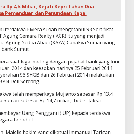
a Rp 4,5 Miliar, Kejati Kepri Tahan Dua
asa Pemanduan dan Penundaan Kapal
ni terdakwa Elviera sudah mengetahui 93 Sertifikat
Agung Cemara Realty ( ACR) itu yang menjadi
isna Agung Yudha Abadi (KAYA) Canakya Suman yang
i bank Sumut.
era saat legal meting dengan pejabat bank yang kini
ruari 2014 dan keesokan harinya 25 Februari 2014
nyerahan 93 SHGB dan 26 Februari 2014 melakukan
BPN Deli Serdang.
dakwa telah memperkaya Mujianto sebesar Rp 13,4
 Suman sebesar Rp 14,7 miliar,” beber Jaksa.
embayar Uang Pengganti ( UP) kepada terdakwa
egara tersebut.
, Majelis hakim yang diketuai Immanuel Tarigan