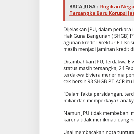
h
BACA JUGA :
Rugikan Negar
u
Tersangka Baru Korupsi J
n
d
i
Dijelaskan JPU, dalam perkara i
P
N
Hak Guna Bangunan ( SHGB) PT 
M
agunan kredit Direktur PT Kr
e
masih menjadi jaminan kredit d
d
a
Ditambahkan JPU, terdakwa Elvi
n
status masih tersangka, 24 Feb
terdakwa Elviera menerima pe
cek bersih 93 SHGB PT ACR itu 
“Dalam fakta persidangan, ter
miliar dan memperkaya Canakya
Namun JPU tidak membebani m
karena tidak menikmati uang n
Usai membacakan nota tuntutan