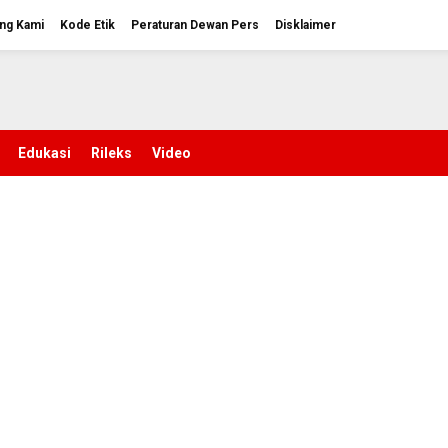
ng Kami
Kode Etik
Peraturan Dewan Pers
Disklaimer
Edukasi
Rileks
Video