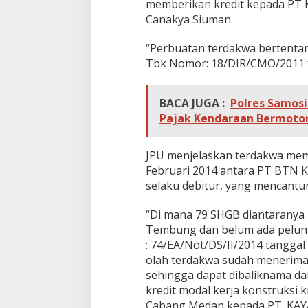
memberikan kredit kepada PT 
Canakya Siuman.
“Perbuatan terdakwa bertentan
Tbk Nomor: 18/DIR/CMO
/2011 
BACA JUGA :
Polres Samos
Pajak Kendaraan Bermoto
JPU menjelaskan terdakwa memb
Februari 2014 antara PT BTN K
selaku debitur, yang mencant
“Di mana 79 SHGB diantaranya
Tembung dan belum ada pelun
: 74/EA/Not/DS/II/2014 tangga
olah terdakwa sudah menerima
sehingga dapat dibaliknama d
kredit modal kerja konstruksi 
Cabang Medan kepada PT. KAYA