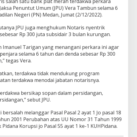
ris salah satu bank plat merah terdakwa perkara
 Jaksa Penuntut Umum (JPU) Vera Tambun selama 6
dilan Negeri (PN) Medan, Jumat (2/12/2022).
tutanya JPU juga menghukum Notaris nyentrik
ebesar Rp 300 juta subsidair 3 bulan kurungan.
 Imanuel Tarigan yang menangani perkara ini agar
enjara selama 6 tahun dan denda sebesar Rp 300
,” tegas Vera.
atkan, terdakwa tidak mendukung program
tan terdakwa menodai jabatan notarisnya.
terdakwa bersikap sopan dalam persidangan,
rsidangan,” sebut JPU.
i bersalah melanggar Pasal Pasal 2 ayat 1 Jo pasal 18
Tahun 2001 Perubahan atas UU Nomor 31 Tahun 1999
Pidana Korupsi jo Pasal 55 ayat 1 ke-1 KUHPidana.