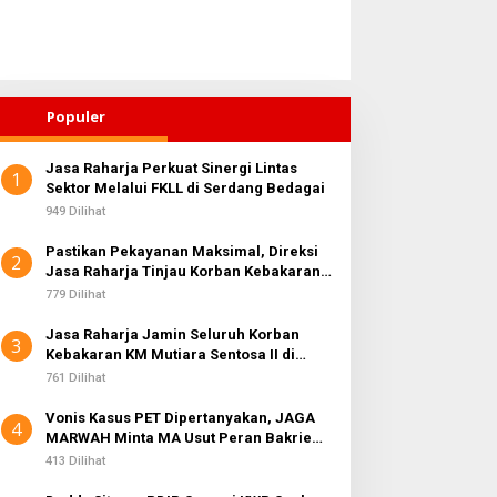
Populer
Jasa Raharja Perkuat Sinergi Lintas
1
Sektor Melalui FKLL di Serdang Bedagai
949 Dilihat
Pastikan Pekayanan Maksimal, Direksi
2
Jasa Raharja Tinjau Korban Kebakaran
KM Mutiara Sentosa II
779 Dilihat
Jasa Raharja Jamin Seluruh Korban
3
Kebakaran KM Mutiara Sentosa II di
Perairan Sumenep
761 Dilihat
Vonis Kasus PET Dipertanyakan, JAGA
4
MARWAH Minta MA Usut Peran Bakrie
Group
413 Dilihat