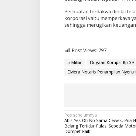
Perbuatan terdakwa dinilai tel
korporasi yaitu memperkaya y
sehingga merugikan keuangan n
Post Views:
797
5 Miliar
Dugaan Korupsi Rp 39
Elviera Notaris Penampilan Nyentr
N
Pos sebelumnya
Abis Yes Oh No Sama Cewek, Pria H
a
Belang Tertidur Pulas. Sepeda Moto
Dompet Raib
v