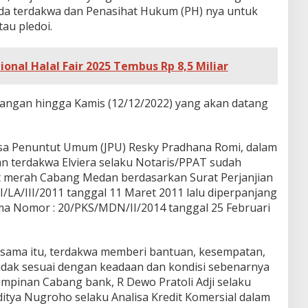
a terdakwa dan Penasihat Hukum (PH) nya untuk
au pledoi.
ional Halal Fair 2025 Tembus Rp 8,5 Miliar
ngan hingga Kamis (12/12/2022) yang akan datang
ksa Penuntut Umum (JPU) Resky Pradhana Romi, dalam
n terdakwa Elviera selaku Notaris/PPAT sudah
t merah Cabang Medan berdasarkan Surat Perjanjian
/LA/III/2011 tanggal 11 Maret 2011 lalu diperpanjang
ama Nomor : 20/PKS/MDN/II/2014 tanggal 25 Februari
 sama itu, terdakwa memberi bantuan, kesempatan,
idak sesuai dengan keadaan dan kondisi sebenarnya
Pimpinan Cabang bank, R Dewo Pratoli Adji selaku
ditya Nugroho selaku Analisa Kredit Komersial dalam