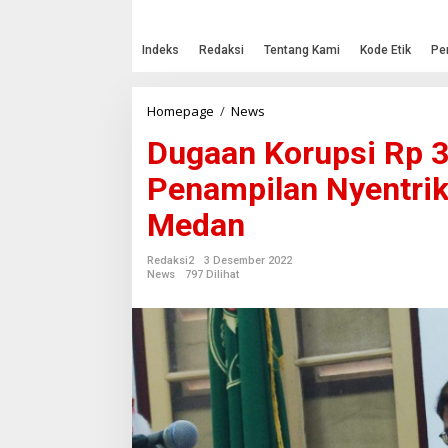
Indeks
Redaksi
Tentang Kami
Kode Etik
Pe
Homepage
/
News
D
u
Dugaan Korupsi Rp 39
g
a
Penampilan Nyentrik
a
n
Medan
K
o
r
Redaksi2
3 Desember 2022
u
News
797 Dilihat
p
s
i
R
p
3
9
,
5