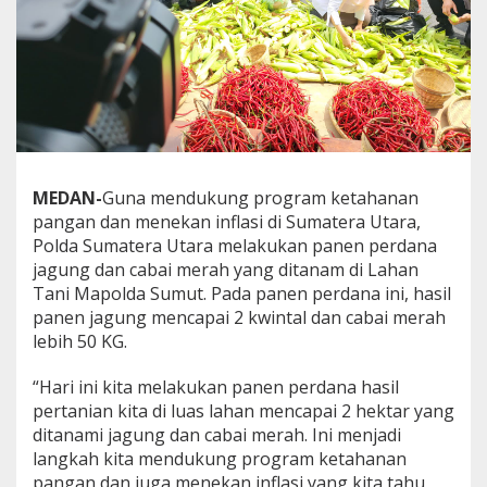
J
a
g
u
n
g
d
a
n
C
MEDAN-
Guna mendukung program ketahanan
a
pangan dan menekan inflasi di Sumatera Utara,
b
Polda Sumatera Utara melakukan panen perdana
a
jagung dan cabai merah yang ditanam di Lahan
i
M
Tani Mapolda Sumut. Pada panen perdana ini, hasil
e
panen jagung mencapai 2 kwintal dan cabai merah
r
lebih 50 KG.
a
h
“Hari ini kita melakukan panen perdana hasil
pertanian kita di luas lahan mencapai 2 hektar yang
ditanami jagung dan cabai merah. Ini menjadi
langkah kita mendukung program ketahanan
pangan dan juga menekan inflasi yang kita tahu