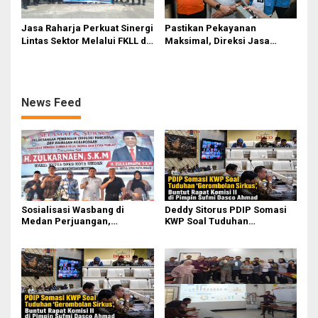
Jasa Raharja Perkuat Sinergi
Pastikan Pekayanan
Lintas Sektor Melalui FKLL di
Maksimal, Direksi Jasa
Serdang Bedagai
Raharja Tinjau Korban
Kebakaran KM Mutiara
Sentosa II
News Feed
Sosialisasi Wasbang di
Deddy Sitorus PDIP Somasi
Medan Perjuangan,
KWP Soal Tuduhan
Zulkarnaen Janji
‘Gerombolan Sirkus’, Buntut
Perjuangkan Ruang Bermain
Rapat Komisi II Dipimpin
Anak
Sufmi Dasco Ahmad