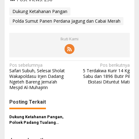
Dukung Ketahanan Pangan
Polda Sumut Panen Perdana Jagung dan Cabai Merah
Ikuti Kami
N
Pos sebelumnya
Pos berikutnya
Safari Subuh, Selesai Sholat
5 Terdakwa Kurir 14 Kg
a
Wakapoldasu Irjen Dadang
Sabu dan 1896 Butir Pil
Ngeteh Bareng Jema’ah
Ekstasi Dituntut Mati
v
Mesjid Al-Muhajirin
i
g
Posting Terkait
a
s
Dukung Ketahanan Pangan,
Polsek Padang Tualang
i
Berikan Kolam dan Bibit Ikan
Lele ke Warga
p