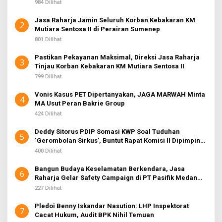
984 Dilihat
Jasa Raharja Jamin Seluruh Korban Kebakaran KM
2
Mutiara Sentosa II di Perairan Sumenep
801 Dilihat
Pastikan Pekayanan Maksimal, Direksi Jasa Raharja
3
Tinjau Korban Kebakaran KM Mutiara Sentosa II
799 Dilihat
Vonis Kasus PET Dipertanyakan, JAGA MARWAH Minta
4
MA Usut Peran Bakrie Group
424 Dilihat
Deddy Sitorus PDIP Somasi KWP Soal Tuduhan
5
‘Gerombolan Sirkus’, Buntut Rapat Komisi II Dipimpin
Sufmi Dasco Ahmad
400 Dilihat
Bangun Budaya Keselamatan Berkendara, Jasa
6
Raharja Gelar Safety Campaign di PT Pasifik Medan
Industri
227 Dilihat
Pledoi Benny Iskandar Nasution: LHP Inspektorat
7
Cacat Hukum, Audit BPK Nihil Temuan