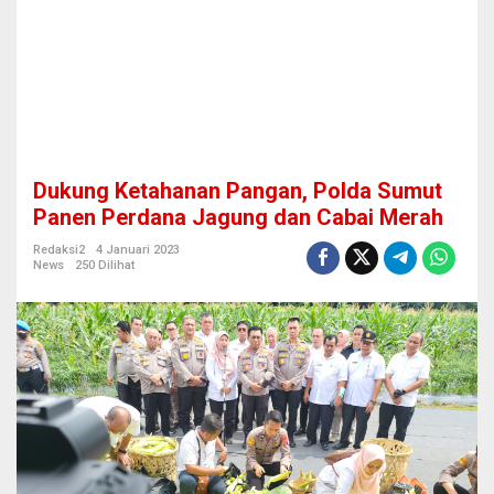
a
n
,
P
o
l
d
a
S
Dukung Ketahanan Pangan, Polda Sumut
u
m
Panen Perdana Jagung dan Cabai Merah
u
t
Redaksi2
4 Januari 2023
News
250 Dilihat
P
a
n
e
n
P
e
r
d
a
n
a