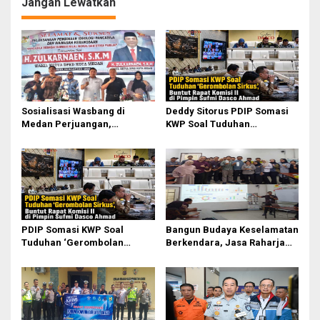
Jangan Lewatkan
o
s
Sosialisasi Wasbang di
Deddy Sitorus PDIP Somasi
Medan Perjuangan,
KWP Soal Tuduhan
Zulkarnaen Janji
‘Gerombolan Sirkus’, Buntut
Perjuangkan Ruang Bermain
Rapat Komisi II Dipimpin
Anak
Sufmi Dasco Ahmad
PDIP Somasi KWP Soal
Bangun Budaya Keselamatan
Tuduhan ‘Gerombolan
Berkendara, Jasa Raharja
Sirkus’, Buntut Rapat Komisi
Gelar Safety Campaign di PT
II Dipimpin Sufmi Dasco
Pasifik Medan Industri
Ahmad