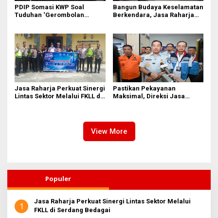
PDIP Somasi KWP Soal
Bangun Budaya Keselamatan
Tuduhan ‘Gerombolan
Berkendara, Jasa Raharja
Sirkus’, Buntut Rapat Komisi
Gelar Safety Campaign di PT
II Dipimpin Sufmi Dasco
Pasifik Medan Industri
Ahmad
Jasa Raharja Perkuat Sinergi
Pastikan Pekayanan
Lintas Sektor Melalui FKLL di
Maksimal, Direksi Jasa
Serdang Bedagai
Raharja Tinjau Korban
Kebakaran KM Mutiara
Sentosa II
View More
Populer
Jasa Raharja Perkuat Sinergi Lintas Sektor Melalui
1
FKLL di Serdang Bedagai