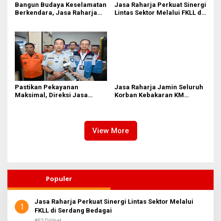
Bangun Budaya Keselamatan
Jasa Raharja Perkuat Sinergi
Berkendara, Jasa Raharja
Lintas Sektor Melalui FKLL di
Gelar Safety Campaign di PT
Serdang Bedagai
Pasifik Medan Industri
Pastikan Pekayanan
Jasa Raharja Jamin Seluruh
Maksimal, Direksi Jasa
Korban Kebakaran KM
Raharja Tinjau Korban
Mutiara Sentosa II di
Kebakaran KM Mutiara
Perairan Sumenep
Sentosa II
View More
Populer
Jasa Raharja Perkuat Sinergi Lintas Sektor Melalui
1
FKLL di Serdang Bedagai
852 Dilihat