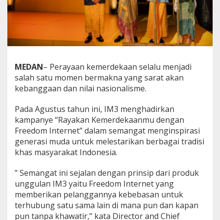
F
r
e
e
d
o
m
MEDAN
– Perayaan kemerdekaan selalu menjadi
I
salah satu momen bermakna yang sarat akan
n
t
kebanggaan dan nilai nasionalisme.
e
r
Pada Agustus tahun ini, IM3 menghadirkan
n
kampanye “Rayakan Kemerdekaanmu dengan
e
Freedom Internet” dalam semangat menginspirasi
t
generasi muda untuk melestarikan berbagai tradisi
khas masyarakat Indonesia.
” Semangat ini sejalan dengan prinsip dari produk
unggulan IM3 yaitu Freedom Internet yang
memberikan pelanggannya kebebasan untuk
terhubung satu sama lain di mana pun dan kapan
pun tanpa khawatir,” kata Director and Chief