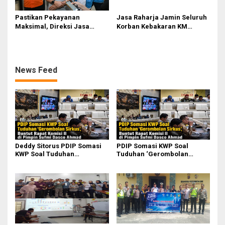
Pastikan Pekayanan
Jasa Raharja Jamin Seluruh
Maksimal, Direksi Jasa
Korban Kebakaran KM
Raharja Tinjau Korban
Mutiara Sentosa II di
Kebakaran KM Mutiara
Perairan Sumenep
Sentosa II
News Feed
Deddy Sitorus PDIP Somasi
PDIP Somasi KWP Soal
KWP Soal Tuduhan
Tuduhan ‘Gerombolan
‘Gerombolan Sirkus’, Buntut
Sirkus’, Buntut Rapat Komisi
Rapat Komisi II Dipimpin
II Dipimpin Sufmi Dasco
Sufmi Dasco Ahmad
Ahmad