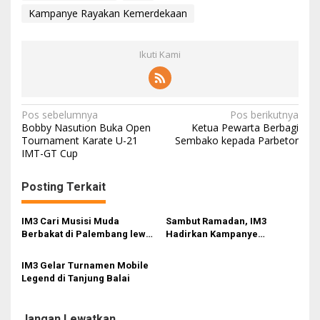
Kampanye Rayakan Kemerdekaan
Ikuti Kami
N
Pos sebelumnya
Pos berikutnya
Bobby Nasution Buka Open
Ketua Pewarta Berbagi
a
Tournament Karate U-21
Sembako kepada Parbetor
IMT-GT Cup
v
i
Posting Terkait
g
a
IM3 Cari Musisi Muda
Sambut Ramadan, IM3
s
Berbakat di Palembang lewat
Hadirkan Kampanye
Collabonation Talent Hunt
Nyatakan Silaturahmi
i
dengan Freedom Internet
IM3 Gelar Turnamen Mobile
p
Legend di Tanjung Balai
o
s
Jangan Lewatkan