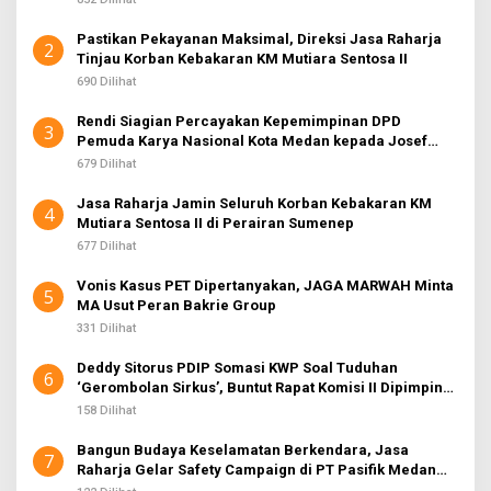
Pastikan Pekayanan Maksimal, Direksi Jasa Raharja
2
Tinjau Korban Kebakaran KM Mutiara Sentosa II
690 Dilihat
Rendi Siagian Percayakan Kepemimpinan DPD
3
Pemuda Karya Nasional Kota Medan kepada Josef
Sembiring
679 Dilihat
Jasa Raharja Jamin Seluruh Korban Kebakaran KM
4
Mutiara Sentosa II di Perairan Sumenep
677 Dilihat
Vonis Kasus PET Dipertanyakan, JAGA MARWAH Minta
5
MA Usut Peran Bakrie Group
331 Dilihat
Deddy Sitorus PDIP Somasi KWP Soal Tuduhan
6
‘Gerombolan Sirkus’, Buntut Rapat Komisi II Dipimpin
Sufmi Dasco Ahmad
158 Dilihat
Bangun Budaya Keselamatan Berkendara, Jasa
7
Raharja Gelar Safety Campaign di PT Pasifik Medan
Industri