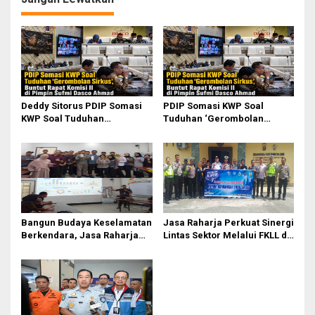
Deddy Sitorus PDIP Somasi
PDIP Somasi KWP Soal
KWP Soal Tuduhan
Tuduhan ‘Gerombolan
‘Gerombolan Sirkus’, Buntut
Sirkus’, Buntut Rapat Komisi
Rapat Komisi II Dipimpin
II Dipimpin Sufmi Dasco
Sufmi Dasco Ahmad
Ahmad
Bangun Budaya Keselamatan
Jasa Raharja Perkuat Sinergi
Berkendara, Jasa Raharja
Lintas Sektor Melalui FKLL di
Gelar Safety Campaign di PT
Serdang Bedagai
Pasifik Medan Industri