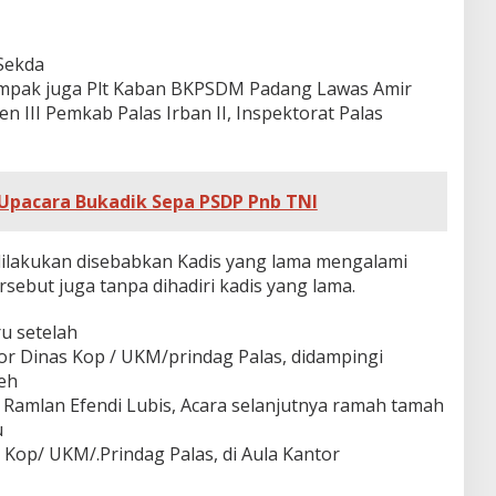
 Sekda
ampak juga Plt Kaban BKPSDM Padang Lawas Amir
n III Pemkab Palas Irban II, Inspektorat Palas
 Upacara Bukadik Sepa PSDP Pnb TNI
dilakukan disebabkan Kadis yang lama mengalami
tersebut juga tanpa dihadiri kadis yang lama.
u setelah
or Dinas Kop / UKM/prindag Palas, didampingi
eh
s, Ramlan Efendi Lubis, Acara selanjutnya ramah tamah
u
Kop/ UKM/.Prindag Palas, di Aula Kantor