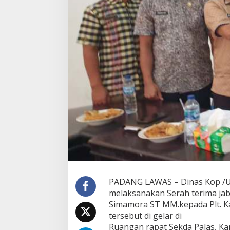
o
s
M
S
i
J
a
b
a
t
P
l
t
K
a
d
i
s
K
o
PADANG LAWAS – Dinas Kop /U
p
melaksanakan Serah terima jabat
/
Simamora ST MM.kepada Plt. Kad
U
tersebut di gelar di
K
M
Ruangan rapat Sekda Palas, Ka