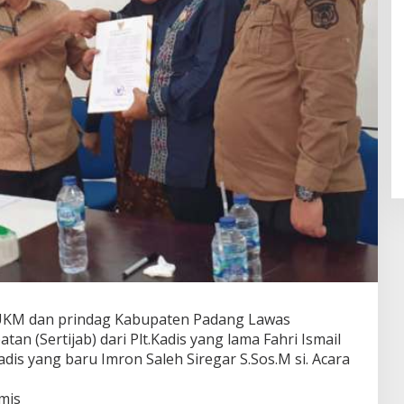
KM dan prindag Kabupaten Padang Lawas
an (Sertijab) dari Plt.Kadis yang lama Fahri Ismail
is yang baru Imron Saleh Siregar S.Sos.M si. Acara
mis