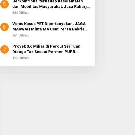
Berkontribusi terhadap Keselamatan
5
dan Mobilitas Masyarakat, Jasa Raharja
Raih Penghargaan di Ajang Transportasi
364 Dilihat
Indonesia Awards 2026
Vonis Kasus PET Dipertanyakan, JAGA
6
MARWAH Minta MA Usut Peran Bakrie
Group
261 Dilihat
Proyek 3,6 Miliar di Percut Sei Tuan,
7
Diduga Tak Sesuai Permen PUPR.
Volume dan Nama Pengawas Tidak
193 Dilihat
Tercantum di Papan Informasi