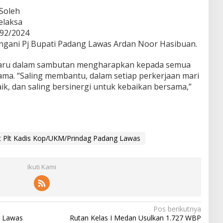
Soleh
elaksa
692/2024
tangani Pj Bupati Padang Lawas Ardan Noor Hasibuan.
 baru dalam sambutan mengharapkan kepada semua
ama. “Saling membantu, dalam setiap perkerjaan mari
aik, dan saling bersinergi untuk kebaikan bersama,”
at Plt Kadis Kop/UKM/Prindag Padang Lawas
Ikuti Kami
Pos berikutnya
g Lawas
Rutan Kelas I Medan Usulkan 1.727 WBP