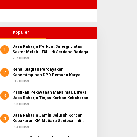
Populer
Jasa Raharja Perkuat Sinergi Lintas
1
Sektor Melalui FKLL di Serdang Bedagai
757 Dilihat
Rendi Siagian Percayakan
2
Kepemimpinan DPD Pemuda Karya
Nasional Kota Medan kepada Josef
615 Dilihat
Sembiring
Pastikan Pekayanan Maksimal, Direksi
3
Jasa Raharja Tinjau Korban Kebakaran
KM Mutiara Sentosa II
598 Dilihat
Jasa Raharja Jamin Seluruh Korban
4
Kebakaran KM Mutiara Sentosa II di
Perairan Sumenep
593 Dilihat