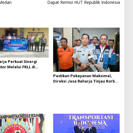
 Medan
Dapat Remisi HUT Republik Indonesia
rja Perkuat Sinergi
ktor Melalui FKLL di
Bedagai
Pastikan Pekayanan Maksimal,
Direksi Jasa Raharja Tinjau Korban
Kebakaran KM Mutiara Sentosa II