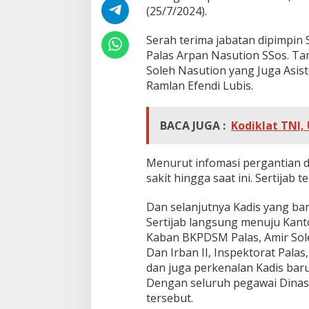
/
(25/7/2024).
P
r
Serah terima jabatan dipimpin
i
Palas Arpan Nasution SSos. T
n
d
Soleh Nasution yang Juga Asiste
a
Ramlan Efendi Lubis.
g
P
a
BACA JUGA :
Kodiklat TNI,
d
a
n
Menurut infomasi pergantian 
g
sakit hingga saat ini. Sertijab 
L
a
w
Dan selanjutnya Kadis yang bar
a
Sertijab langsung menuju Kant
s
Kaban BKPDSM Palas, Amir Sol
Dan Irban II, Inspektorat Pala
dan juga perkenalan Kadis bar
Dengan seluruh pegawai Dinas 
tersebut.