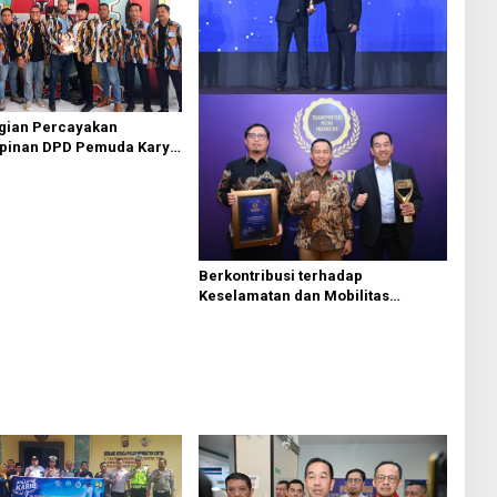
agian Percayakan
pinan DPD Pemuda Karya
 Kota Medan kepada Josef
g
Berkontribusi terhadap
Keselamatan dan Mobilitas
Masyarakat, Jasa Raharja Raih
Penghargaan di Ajang
Transportasi Indonesia Awards
2026