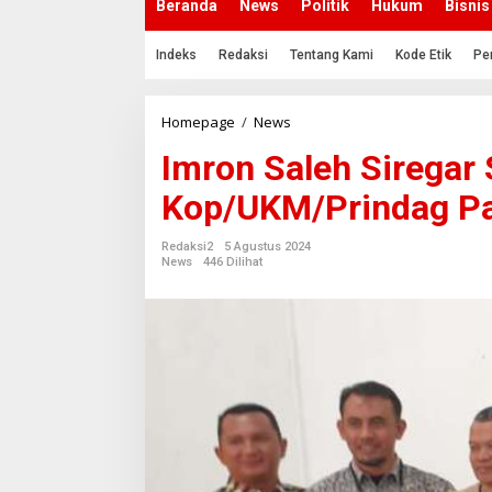
Beranda
News
Politik
Hukum
Bisnis
Indeks
Redaksi
Tentang Kami
Kode Etik
Pe
Homepage
/
News
I
m
Imron Saleh Siregar 
r
o
Kop/UKM/Prindag P
n
S
a
Redaksi2
5 Agustus 2024
l
News
446 Dilihat
e
h
S
i
r
e
g
a
r
S
S