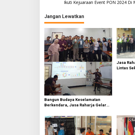
a
Ikuti Kejuaraan Event PON 2024 Di
v
Jangan Lewatkan
i
g
a
s
i
p
Jasa Raha
o
Lintas Se
Serdang 
s
Bangun Budaya Keselamatan
Berkendara, Jasa Raharja Gelar
Safety Campaign di PT Pasifik
Medan Industri