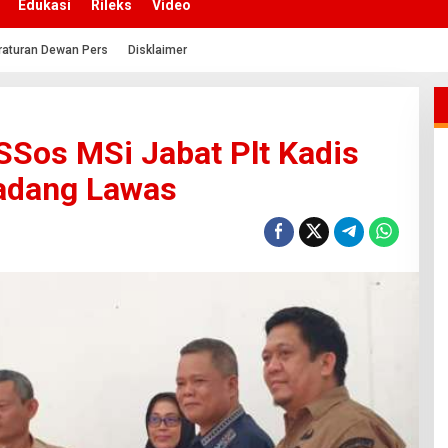
Edukasi
Rileks
Video
raturan Dewan Pers
Disklaimer
SSos MSi Jabat Plt Kadis
adang Lawas