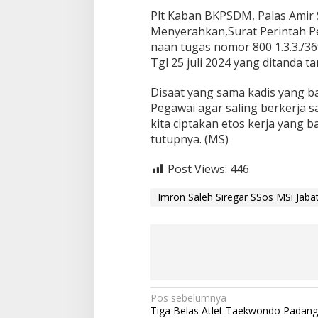
Plt Kaban BKPSDM, Palas Amir 
Menyerahkan,Surat Perintah P
naan tugas nomor 800 1.3.3./3
Tgl 25 juli 2024 yang ditanda 
Disaat yang sama kadis yang
Pegawai agar saling berkerja s
kita ciptakan etos kerja yang b
tutupnya. (MS)
Post Views:
446
Imron Saleh Siregar SSos MSi Jab
N
Pos sebelumnya
Tiga Belas Atlet Taekwondo Padan