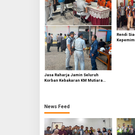
Rendi Si
Kepemim
Nasional
Sembirin
Jasa Raharja Jamin Seluruh
Korban Kebakaran KM Mutiara
Sentosa II di Perairan Sumenep
News Feed