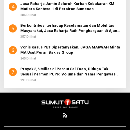
Jasa Raharja Jamin Seluruh Korban Kebakaran KM
4
Mutiara Sentosa II di Perairan Sumenep
586 Dilihat
Berkontribusi terhadap Keselamatan dan Mobilitas
5
Masyarakat, Jasa Raharja Raih Penghargaan di Ajang
Transportasi Indonesia Awards 2026
357 Dilihat
Vonis Kasus PET Dipertanyakan, JAGA MARWAH Minta
6
MA Usut Peran Bakrie Group
245 Dilihat
Proyek 3,6 Miliar di Percut Sei Tuan, Diduga Tak
7
Sesuai Permen PUPR. Volume dan Nama Pengawas
Tidak Tercantum di Papan Informasi
193 Dilihat