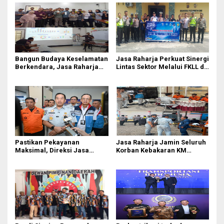
Bangun Budaya Keselamatan
Jasa Raharja Perkuat Sinergi
Berkendara, Jasa Raharja
Lintas Sektor Melalui FKLL di
Gelar Safety Campaign di PT
Serdang Bedagai
Pasifik Medan Industri
Pastikan Pekayanan
Jasa Raharja Jamin Seluruh
Maksimal, Direksi Jasa
Korban Kebakaran KM
Raharja Tinjau Korban
Mutiara Sentosa II di
Kebakaran KM Mutiara
Perairan Sumenep
Sentosa II