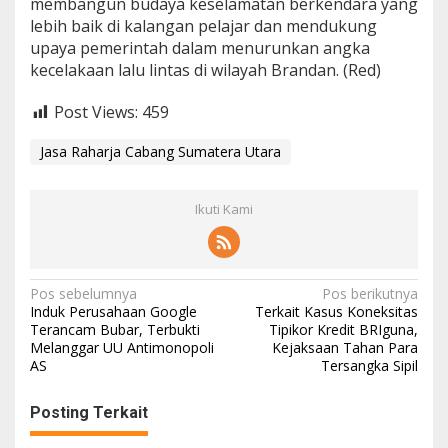
membangun budaya keselamatan berkendara yang
a
lebih baik di kalangan pelajar dan mendukung
s
upaya pemerintah dalam menurunkan angka
h
kecelakaan lalu lintas di wilayah Brandan. (Red)
l
i
y
Post Views:
459
a
h
Jasa Raharja Cabang Sumatera Utara
Ikuti Kami
N
Pos sebelumnya
Pos berikutnya
Induk Perusahaan Google
Terkait Kasus Koneksitas
a
Terancam Bubar, Terbukti
Tipikor Kredit BRIguna,
Melanggar UU Antimonopoli
Kejaksaan Tahan Para
v
AS
Tersangka Sipil
i
g
Posting Terkait
a