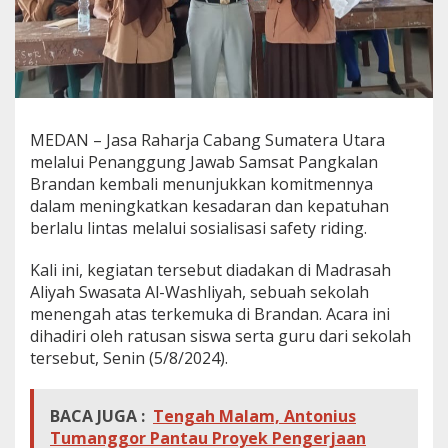
i
n
g
k
a
t
k
a
MEDAN – Jasa Raharja Cabang Sumatera Utara
n
melalui Penanggung Jawab Samsat Pangkalan
K
Brandan kembali menunjukkan komitmennya
e
dalam meningkatkan kesadaran dan kepatuhan
p
berlalu lintas melalui sosialisasi safety riding.
a
t
u
Kali ini, kegiatan tersebut diadakan di Madrasah
h
Aliyah Swasata Al-Washliyah, sebuah sekolah
a
menengah atas terkemuka di Brandan. Acara ini
n
dihadiri oleh ratusan siswa serta guru dari sekolah
M
e
tersebut, Senin (5/8/2024).
l
a
l
BACA JUGA :
Tengah Malam, Antonius
u
Tumanggor Pantau Proyek Pengerjaan
i