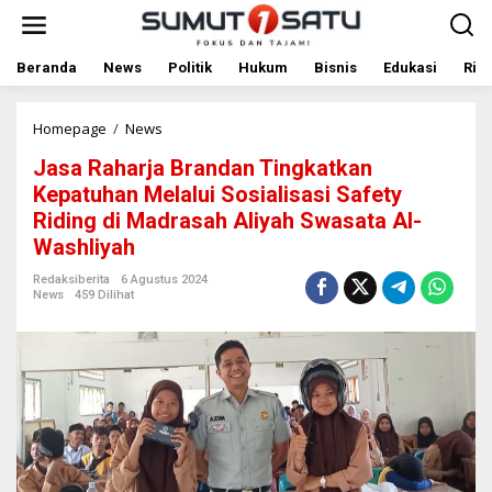
L
e
w
a
Beranda
News
Politik
Hukum
Bisnis
Edukasi
Rile
t
i
k
Homepage
/
News
J
e
a
Jasa Raharja Brandan Tingkatkan
k
s
o
a
Kepatuhan Melalui Sosialisasi Safety
n
R
Riding di Madrasah Aliyah Swasata Al-
t
a
Washliyah
e
h
n
a
Redaksiberita
6 Agustus 2024
r
News
459 Dilihat
j
a
B
r
a
n
d
a
n
T