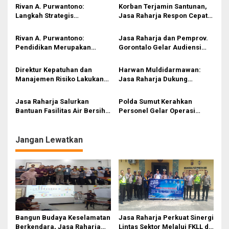
s
Rivan A. Purwantono:
Korban Terjamin Santunan,
Langkah Strategis
Jasa Raharja Respon Cepat
i
Penegakkan Hukum
KecelakaanbMobil dan Truk
LaluLintas Penting Terus
Ekspedisi di Tol Pemalang-
p
Rivan A. Purwantono:
Jasa Raharja dan Pemprov.
Dilakukan Karena Mayoritas
Batang
Pendidikan Merupakan
Gorontalo Gelar Audiensi
o
Kecelakaan Diawali
Elemen Penting untuk
untuk Bahas Program Kerja
Pelanggaran
s
Penguatan Nilai-Nilai
Bersama Kesamsatan
Direktur Kepatuhan dan
Harwan Muldidarmawan:
Kebangsaan
Manajemen Risiko Lakukan
Jasa Raharja Dukung
Pembinaan di Wilayah
Penandatanganan PKS
Sumatera Utara
Optimalisasi Pemungutan
Jasa Raharja Salurkan
Polda Sumut Kerahkan
Pajak dan Sinergi
Bantuan Fasilitas Air Bersih
Personel Gelar Operasi
Pemungutan Opsen di
dan Sanitasi di Madrasah
Patuh Toba 2024 Selama
Provinsi Sumut
Ibtidayah Swasta Anshorul
Pemutihan Pajak Kendaraan
Jadid
Bermotor
Jangan Lewatkan
Bangun Budaya Keselamatan
Jasa Raharja Perkuat Sinergi
Berkendara, Jasa Raharja
Lintas Sektor Melalui FKLL di