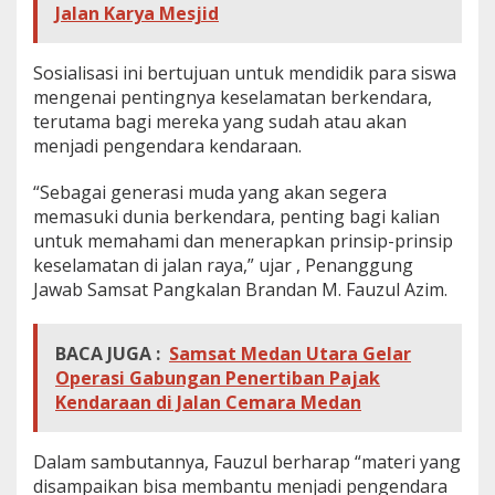
Jalan Karya Mesjid
S
o
s
Sosialisasi ini bertujuan untuk mendidik para siswa
i
a
mengenai pentingnya keselamatan berkendara,
l
terutama bagi mereka yang sudah atau akan
i
menjadi pengendara kendaraan.
s
a
“Sebagai generasi muda yang akan segera
s
i
memasuki dunia berkendara, penting bagi kalian
S
untuk memahami dan menerapkan prinsip-prinsip
a
keselamatan di jalan raya,” ujar , Penanggung
f
Jawab Samsat Pangkalan Brandan M. Fauzul Azim.
e
t
y
BACA JUGA :
Samsat Medan Utara Gelar
R
i
Operasi Gabungan Penertiban Pajak
d
Kendaraan di Jalan Cemara Medan
i
n
g
Dalam sambutannya, Fauzul berharap “materi yang
d
disampaikan bisa membantu menjadi pengendara
i