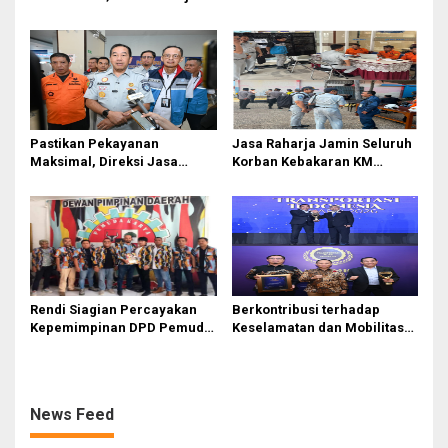
Gelar Safety Campaign di PT
Serdang Bedagai
Pasifik Medan Industri
Pastikan Pekayanan
Jasa Raharja Jamin Seluruh
Maksimal, Direksi Jasa
Korban Kebakaran KM
Raharja Tinjau Korban
Mutiara Sentosa II di
Kebakaran KM Mutiara
Perairan Sumenep
Sentosa II
Rendi Siagian Percayakan
Berkontribusi terhadap
Kepemimpinan DPD Pemuda
Keselamatan dan Mobilitas
Karya Nasional Kota Medan
Masyarakat, Jasa Raharja
kepada Josef Sembiring
Raih Penghargaan di Ajang
Transportasi Indonesia
Awards 2026
News Feed