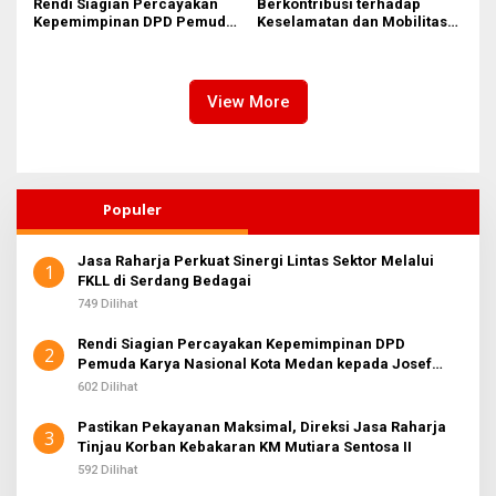
Rendi Siagian Percayakan
Berkontribusi terhadap
Kepemimpinan DPD Pemuda
Keselamatan dan Mobilitas
Karya Nasional Kota Medan
Masyarakat, Jasa Raharja
kepada Josef Sembiring
Raih Penghargaan di Ajang
Transportasi Indonesia
Awards 2026
View More
Populer
Jasa Raharja Perkuat Sinergi Lintas Sektor Melalui
1
FKLL di Serdang Bedagai
749 Dilihat
Rendi Siagian Percayakan Kepemimpinan DPD
2
Pemuda Karya Nasional Kota Medan kepada Josef
Sembiring
602 Dilihat
Pastikan Pekayanan Maksimal, Direksi Jasa Raharja
3
Tinjau Korban Kebakaran KM Mutiara Sentosa II
592 Dilihat