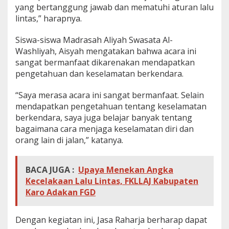
yang bertanggung jawab dan mematuhi aturan lalu
M
a
lintas,” harapnya.
d
r
Siswa-siswa Madrasah Aliyah Swasata Al-
a
Washliyah, Aisyah mengatakan bahwa acara ini
s
sangat bermanfaat dikarenakan mendapatkan
a
h
pengetahuan dan keselamatan berkendara.
A
l
“Saya merasa acara ini sangat bermanfaat. Selain
i
mendapatkan pengetahuan tentang keselamatan
y
berkendara, saya juga belajar banyak tentang
a
h
bagaimana cara menjaga keselamatan diri dan
S
orang lain di jalan,” katanya.
w
a
s
BACA JUGA :
Upaya Menekan Angka
a
Kecelakaan Lalu Lintas, FKLLAJ Kabupaten
t
Karo Adakan FGD
a
A
l
Dengan kegiatan ini, Jasa Raharja berharap dapat
-
W