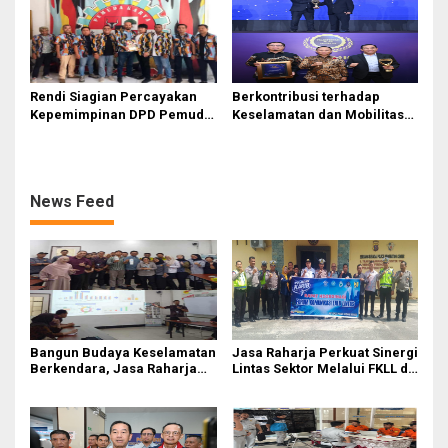
Sentosa II
Rendi Siagian Percayakan
Berkontribusi terhadap
Kepemimpinan DPD Pemuda
Keselamatan dan Mobilitas
Karya Nasional Kota Medan
Masyarakat, Jasa Raharja
kepada Josef Sembiring
Raih Penghargaan di Ajang
Transportasi Indonesia
Awards 2026
News Feed
Bangun Budaya Keselamatan
Jasa Raharja Perkuat Sinergi
Berkendara, Jasa Raharja
Lintas Sektor Melalui FKLL di
Gelar Safety Campaign di PT
Serdang Bedagai
Pasifik Medan Industri