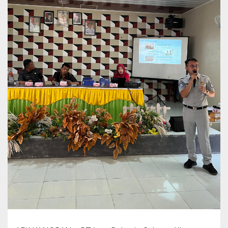
s
a
r
a
n
S
o
s
i
a
l
i
s
a
s
i
B
e
r
s
a
m
a
T
i