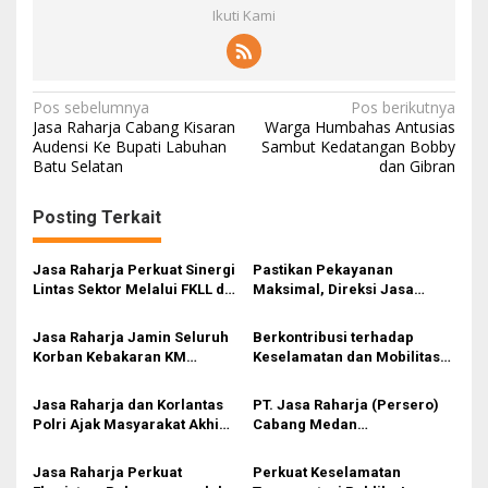
Ikuti Kami
U
t
a
r
a
N
Pos sebelumnya
Pos berikutnya
Jasa Raharja Cabang Kisaran
Warga Humbahas Antusias
a
Audensi Ke Bupati Labuhan
Sambut Kedatangan Bobby
Batu Selatan
dan Gibran
v
i
Posting Terkait
g
a
Jasa Raharja Perkuat Sinergi
Pastikan Pekayanan
s
Lintas Sektor Melalui FKLL di
Maksimal, Direksi Jasa
Serdang Bedagai
Raharja Tinjau Korban
i
Kebakaran KM Mutiara
Jasa Raharja Jamin Seluruh
Berkontribusi terhadap
Sentosa II
p
Korban Kebakaran KM
Keselamatan dan Mobilitas
Mutiara Sentosa II di
Masyarakat, Jasa Raharja
o
Perairan Sumenep
Raih Penghargaan di Ajang
Jasa Raharja dan Korlantas
PT. Jasa Raharja (Persero)
s
Transportasi Indonesia
Polri Ajak Masyarakat Akhiri
Cabang Medan
Awards 2026
Lawan Arus, Wujudkan
melaksanakan FKLL
Budaya Keselamatan Berlalu
Meningkatkan Pelayanan
Jasa Raharja Perkuat
Perkuat Keselamatan
Lintas
dan Pencegahan Kecelakaan