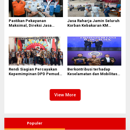
Pastikan Pekayanan
Jasa Raharja Jamin Seluruh
Maksimal, Direksi Jasa
Korban Kebakaran KM
Raharja Tinjau Korban
Mutiara Sentosa II di
Kebakaran KM Mutiara
Perairan Sumenep
Sentosa II
Rendi Siagian Percayakan
Berkontribusi terhadap
Kepemimpinan DPD Pemuda
Keselamatan dan Mobilitas
Karya Nasional Kota Medan
Masyarakat, Jasa Raharja
kepada Josef Sembiring
Raih Penghargaan di Ajang
Transportasi Indonesia
Awards 2026
View More
Populer