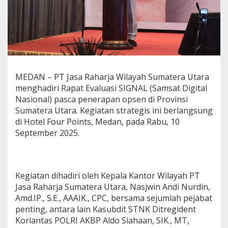
t
i
m
a
l
i
s
a
MEDAN – PT Jasa Raharja Wilayah Sumatera Utara
s
menghadiri Rapat Evaluasi SIGNAL (Samsat Digital
i
S
Nasional) pasca penerapan opsen di Provinsi
I
Sumatera Utara. Kegiatan strategis ini berlangsung
G
di Hotel Four Points, Medan, pada Rabu, 10
N
September 2025.
A
L
u
n
t
Kegiatan dihadiri oleh Kepala Kantor Wilayah PT
u
Jasa Raharja Sumatera Utara, Nasjwin Andi Nurdin,
k
Amd.IP., S.E., AAAIK., CPC, bersama sejumlah pejabat
T
i
penting, antara lain Kasubdit STNK Ditregident
n
Korlantas POLRI AKBP Aldo Siahaan, SIK., MT,
g