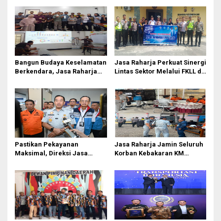
Bangun Budaya Keselamatan
Jasa Raharja Perkuat Sinergi
Berkendara, Jasa Raharja
Lintas Sektor Melalui FKLL di
Gelar Safety Campaign di PT
Serdang Bedagai
Pasifik Medan Industri
Pastikan Pekayanan
Jasa Raharja Jamin Seluruh
Maksimal, Direksi Jasa
Korban Kebakaran KM
Raharja Tinjau Korban
Mutiara Sentosa II di
Kebakaran KM Mutiara
Perairan Sumenep
Sentosa II