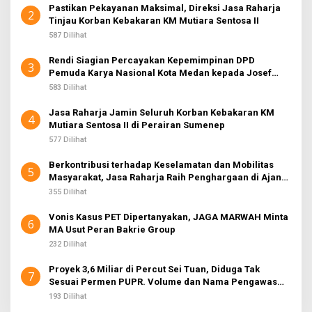
Pastikan Pekayanan Maksimal, Direksi Jasa Raharja
2
Tinjau Korban Kebakaran KM Mutiara Sentosa II
587 Dilihat
Rendi Siagian Percayakan Kepemimpinan DPD
3
Pemuda Karya Nasional Kota Medan kepada Josef
Sembiring
583 Dilihat
Jasa Raharja Jamin Seluruh Korban Kebakaran KM
4
Mutiara Sentosa II di Perairan Sumenep
577 Dilihat
Berkontribusi terhadap Keselamatan dan Mobilitas
5
Masyarakat, Jasa Raharja Raih Penghargaan di Ajang
Transportasi Indonesia Awards 2026
355 Dilihat
Vonis Kasus PET Dipertanyakan, JAGA MARWAH Minta
6
MA Usut Peran Bakrie Group
232 Dilihat
Proyek 3,6 Miliar di Percut Sei Tuan, Diduga Tak
7
Sesuai Permen PUPR. Volume dan Nama Pengawas
Tidak Tercantum di Papan Informasi
193 Dilihat