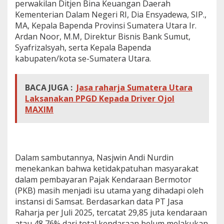
perwakilan Ditjen Bina Keuangan Daerah
k
Kementerian Dalam Negeri RI, Dia Ensyadewa, SIP.,
a
t
MA, Kepala Bapenda Provinsi Sumatera Utara Ir.
k
Ardan Noor, M.M, Direktur Bisnis Bank Sumut,
a
Syafrizalsyah, serta Kepala Bapenda
n
kabupaten/kota se-Sumatera Utara.
K
e
p
BACA JUGA :
Jasa raharja Sumatera Utara
a
t
Laksanakan PPGD Kepada Driver Ojol
u
MAXIM
h
a
n
P
a
Dalam sambutannya, Nasjwin Andi Nurdin
j
menekankan bahwa ketidakpatuhan masyarakat
a
k
dalam pembayaran Pajak Kendaraan Bermotor
K
(PKB) masih menjadi isu utama yang dihadapi oleh
e
instansi di Samsat. Berdasarkan data PT Jasa
n
Raharja per Juli 2025, tercatat 29,85 juta kendaraan
d
a
atau 48,76% dari total kendaraan belum melakukan