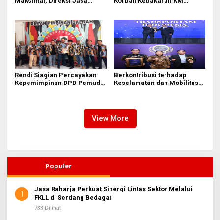
Maksimal, Direksi Jasa
Korban Kebakaran KM
Raharja Tinjau Korban
Mutiara Sentosa II di
Kebakaran KM Mutiara
Perairan Sumenep
Sentosa II
Rendi Siagian Percayakan
Berkontribusi terhadap
Kepemimpinan DPD Pemuda
Keselamatan dan Mobilitas
Karya Nasional Kota Medan
Masyarakat, Jasa Raharja
kepada Josef Sembiring
Raih Penghargaan di Ajang
Transportasi Indonesia
Awards 2026
View More
Populer
Jasa Raharja Perkuat Sinergi Lintas Sektor Melalui
1
FKLL di Serdang Bedagai
733 Dilihat