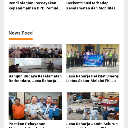
Rendi Siagian Percayakan
Berkontribusi terhadap
Kepemimpinan DPD Pemuda
Keselamatan dan Mobilitas
Karya Nasional Kota Medan
Masyarakat, Jasa Raharja
kepada Josef Sembiring
Raih Penghargaan di Ajang
Transportasi Indonesia
Awards 2026
News Feed
Bangun Budaya Keselamatan
Jasa Raharja Perkuat Sinergi
Berkendara, Jasa Raharja
Lintas Sektor Melalui FKLL di
Gelar Safety Campaign di PT
Serdang Bedagai
Pasifik Medan Industri
Pastikan Pekayanan
Jasa Raharja Jamin Seluruh