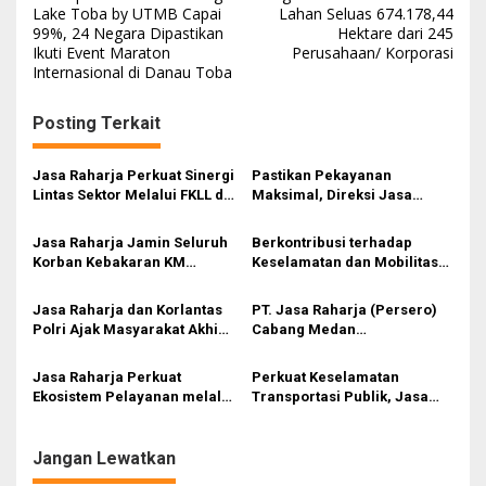
a
Lake Toba by UTMB Capai
Lahan Seluas 674.178,44
99%, 24 Negara Dipastikan
Hektare dari 245
v
Ikuti Event Maraton
Perusahaan/ Korporasi
i
Internasional di Danau Toba
g
Posting Terkait
a
s
Jasa Raharja Perkuat Sinergi
Pastikan Pekayanan
i
Lintas Sektor Melalui FKLL di
Maksimal, Direksi Jasa
Serdang Bedagai
Raharja Tinjau Korban
p
Kebakaran KM Mutiara
Jasa Raharja Jamin Seluruh
Berkontribusi terhadap
o
Sentosa II
Korban Kebakaran KM
Keselamatan dan Mobilitas
s
Mutiara Sentosa II di
Masyarakat, Jasa Raharja
Perairan Sumenep
Raih Penghargaan di Ajang
Jasa Raharja dan Korlantas
PT. Jasa Raharja (Persero)
Transportasi Indonesia
Polri Ajak Masyarakat Akhiri
Cabang Medan
Awards 2026
Lawan Arus, Wujudkan
melaksanakan FKLL
Budaya Keselamatan Berlalu
Meningkatkan Pelayanan
Jasa Raharja Perkuat
Perkuat Keselamatan
Lintas
dan Pencegahan Kecelakaan
Ekosistem Pelayanan melalui
Transportasi Publik, Jasa
Sinergi dengan Pemprov dan
Raharja dan Dishub Medan
Polda Jambi
Kembali Gelar Bimtek bagi
Pengemudi BTS
Jangan Lewatkan