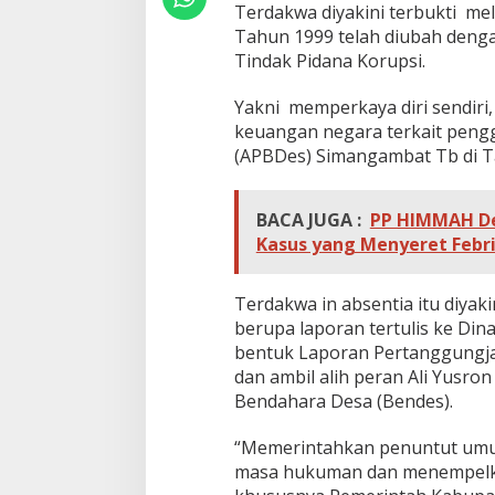
i
Terdakwa diyakini terbukti mel
v
Tahun 1999 telah diubah den
o
Tindak Pidana Korupsi.
n
i
Yakni memperkaya diri sendiri
s
5
keuangan negara terkait peng
T
(APBDes) Simangambat Tb di T
a
h
u
BACA JUGA :
PP HIMMAH De
n
Kasus yang Menyeret Febr
Terdakwa in absentia itu diyak
berupa laporan tertulis ke D
bentuk Laporan Pertanggungja
dan ambil alih peran Ali Yusro
Bendahara Desa (Bendes).
“Memerintahkan penuntut umu
masa hukuman dan menempelkan