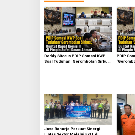
g
a
s
i
p
o
s
Deddy Sitorus PDIP Somasi KWP
PDIP Som
Soal Tuduhan ‘Gerombolan Sirkus’,
‘Gerombol
Buntut Rapat Komisi II Dipimpin
Komisi II
Sufmi Dasco Ahmad
Ahmad
Jasa Raharja Perkuat Sinergi
Lintas Sektor Melalui FKLL di