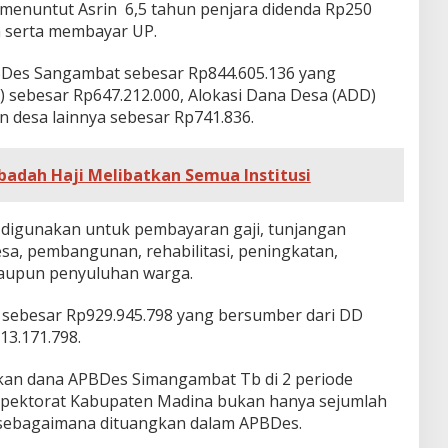
menuntut Asrin 6,5 tahun penjara didenda Rp250
n serta membayar UP.
Des Sangambat sebesar Rp844.605.136 yang
 sebesar Rp647.212.000, Alokasi Dana Desa (ADD)
n desa lainnya sebesar Rp741.836.
badah Haji Melibatkan Semua Institusi
 digunakan untuk pembayaran gaji, tunjangan
sa, pembangunan, rehabilitasi, peningkatan,
maupun penyuluhan warga.
 sebesar Rp929.945.798 yang bersumber dari DD
13.171.798.
rkan dana APBDes Simangambat Tb di 2 periode
nspektorat Kabupaten Madina bukan hanya sejumlah
n sebagaimana dituangkan dalam APBDes.