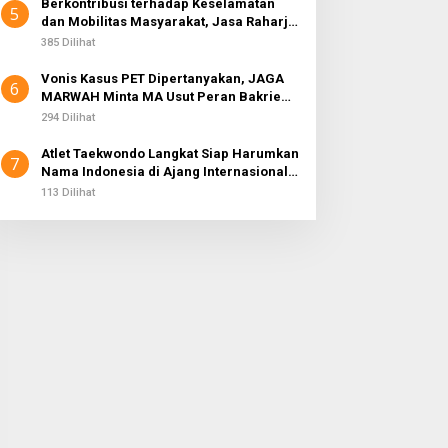
Berkontribusi terhadap Keselamatan
5
dan Mobilitas Masyarakat, Jasa Raharja
Raih Penghargaan di Ajang Transportasi
385 Dilihat
Indonesia Awards 2026
Vonis Kasus PET Dipertanyakan, JAGA
6
MARWAH Minta MA Usut Peran Bakrie
Group
294 Dilihat
Atlet Taekwondo Langkat Siap Harumkan
7
Nama Indonesia di Ajang Internasional
G2 Asian
113 Dilihat