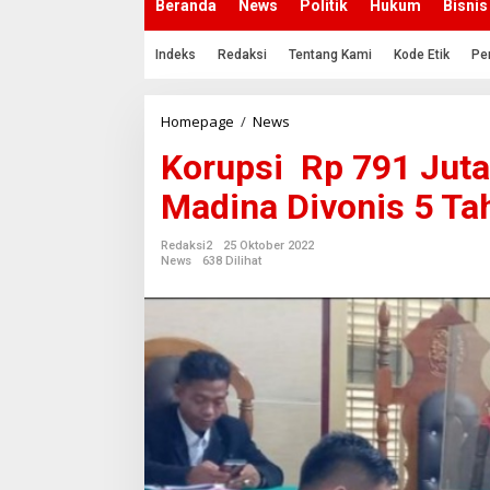
Beranda
News
Politik
Hukum
Bisnis
Indeks
Redaksi
Tentang Kami
Kode Etik
Pe
Homepage
/
News
K
o
Korupsi Rp 791 Jut
r
u
Madina Divonis 5 Ta
p
s
i
Redaksi2
25 Oktober 2022
News
638 Dilihat
R
p
7
9
1
J
u
t
a
,
E