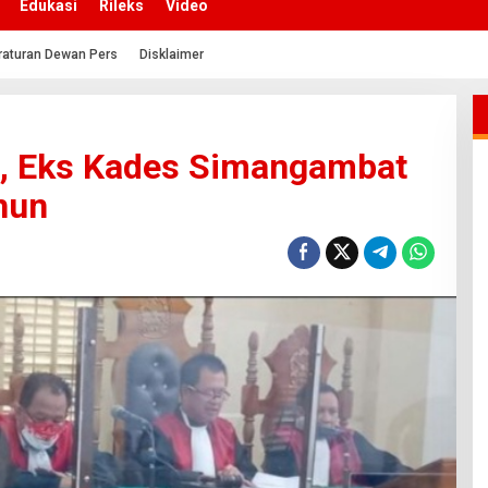
Edukasi
Rileks
Video
raturan Dewan Pers
Disklaimer
a, Eks Kades Simangambat
hun