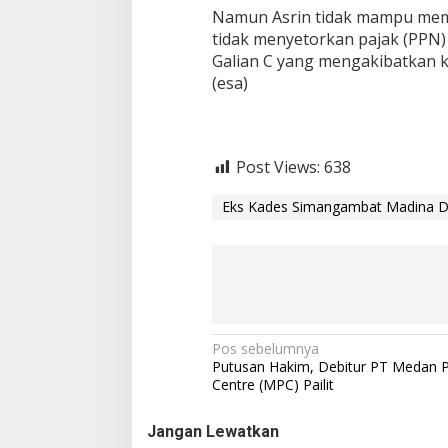
Namun Asrin tidak mampu mem
tidak menyetorkan pajak (PPN)
Galian C yang mengakibatkan 
(esa)
Post Views:
638
Eks Kades Simangambat Madina Di
N
Pos sebelumnya
Putusan Hakim, Debitur PT Medan P
a
Centre (MPC) Pailit
v
Jangan Lewatkan
i