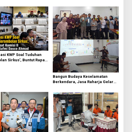
asi KWP Soal Tuduhan
an Sirkus’, Buntut Rapat
 Dipimpin Sufmi Dasco
Bangun Budaya Keselamatan
Berkendara, Jasa Raharja Gelar
Safety Campaign di PT Pasifik
Medan Industri