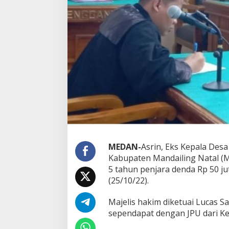
k
s
K
a
d
e
s
S
i
m
a
n
g
a
m
b
MEDAN-
Asrin, Eks Kepala De
a
Kabupaten Mandailing Natal (M
t
5 tahun penjara denda Rp 50 ju
M
a
(25/10/22).
d
i
Majelis hakim diketuai Lucas
n
sependapat dengan JPU dari Ke
a
D