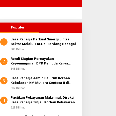
Populer
Jasa Raharja Perkuat Sinergi Lintas
1
Sektor Melalui FKLL di Serdang Bedagai
803 Dilihat
Rendi Siagian Percayakan
2
Kepemimpinan DPD Pemuda Karya
Nasional Kota Medan kepada Josef
643 Dilihat
Sembiring
Jasa Raharja Jamin Seluruh Korban
3
Kebakaran KM Mutiara Sentosa II di
Perairan Sumenep
632 Dilihat
Pastikan Pekayanan Maksimal, Direksi
4
Jasa Raharja Tinjau Korban Kebakaran
KM Mutiara Sentosa II
629 Dilihat