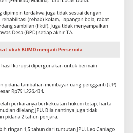
en (Pemkab) Madina,” urai Lucas Duha.
g dipimpin terdakwa juga tidak sesuai dengan
rehabilitasi (rehab) kolam, lapangan bola, rabat
dang sambilan (fiktif). Juga tidak menyampaikan
awas Desa (BPD) setiap akhir TA.
at ubah BUMD menjadi Perseroda
g hasil korupsi dipergunakan untuk bermain
ngan pidana tambahan membayar uang pengganti (UP)
esar Rp791.226.434.
telah perkaranya berkekuatan hukum tetap, harta
udian dilelang JPU. Bila nantinya juga tidak
n pidana 2 tahun penjara.
bih ringan 1,5 tahun dari tuntutan JPU. Leo Caniago