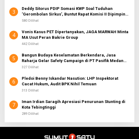
Deddy Sitorus PDIP Somasi KWP Soal Tuduhan
3
‘Gerombolan Sirkus’, Buntut Rapat Komisi II Dipimpin
Sufmi Dasco Ahmad
580 Dilihat
Vonis Kasus PET Dipertanyakan, JAGA MARWAH Minta
4
MA Usut Peran Bakrie Group
442 Dilihat
Bangun Budaya Keselamatan Berkendara, Jasa
5
Raharja Gelar Safety Campaign di PT Pasifik Medan
Industri
327 Dilihat
Pledoi Benny Iskandar Nasution: LHP Inspektorat
6
Cacat Hukum, Audit BPK Nihil Temuan
313 Dilihat
Iman Irdian Saragih Apresiasi Penurunan Stunting di
7
Kota Tebingtinggi
289 Dilihat