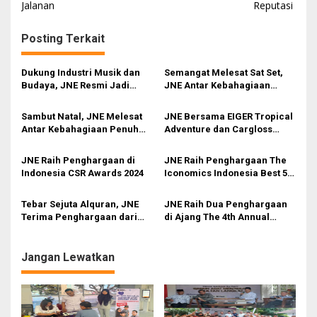
Jalanan
Reputasi
i
g
Posting Terkait
a
s
Dukung Industri Musik dan
Semangat Melesat Sat Set,
Budaya, JNE Resmi Jadi
JNE Antar Kebahagiaan
i
Official Logistics Partner
Rayakan Imlek 2025
Konser Snada Indonesia
p
Sambut Natal, JNE Melesat
JNE Bersama EIGER Tropical
Antar Kebahagiaan Penuh
Adventure dan Cargloss
o
Cinta dan Kasih
Helmets Kolaborasi
s
Luncurkan Jaket dan Helm
JNE Raih Penghargaan di
JNE Raih Penghargaan The
Indonesia CSR Awards 2024
Iconomics Indonesia Best 50
CSR Awards 2024
Tebar Sejuta Alquran, JNE
JNE Raih Dua Penghargaan
Terima Penghargaan dari
di Ajang The 4th Annual
Baitul Maal Hidayatullah
Infobrand.id Summit 2024
Jangan Lewatkan