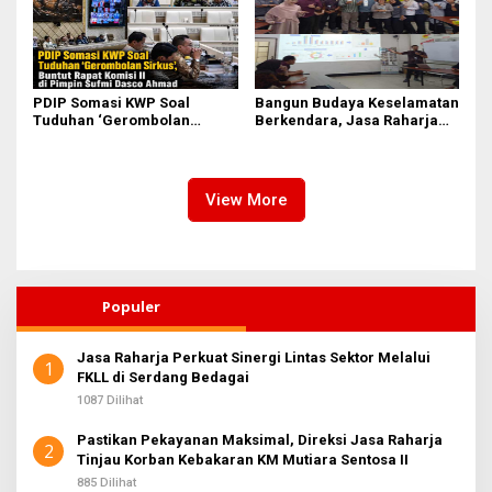
PDIP Somasi KWP Soal
Bangun Budaya Keselamatan
Tuduhan ‘Gerombolan
Berkendara, Jasa Raharja
Sirkus’, Buntut Rapat Komisi
Gelar Safety Campaign di PT
II Dipimpin Sufmi Dasco
Pasifik Medan Industri
Ahmad
View More
Populer
Jasa Raharja Perkuat Sinergi Lintas Sektor Melalui
1
FKLL di Serdang Bedagai
1087 Dilihat
Pastikan Pekayanan Maksimal, Direksi Jasa Raharja
2
Tinjau Korban Kebakaran KM Mutiara Sentosa II
885 Dilihat