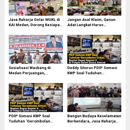
Jasa Raharja Gelar MUKL di
Jangan Asal Klaim, Qanun
KAI Medan, Dorong Kesiapan
Adat Langkat Harus
dan Keselamatan Petugas
Dibuktikan Lewat Kajian
Transportasi
Ilmiah
Sosialisasi Wasbang di
Deddy Sitorus PDIP Somasi
Medan Perjuangan,
KWP Soal Tuduhan
Zulkarnaen Janji
‘Gerombolan Sirkus’, Buntut
Perjuangkan Ruang Bermain
Rapat Komisi II Dipimpin
Anak
Sufmi Dasco Ahmad
PDIP Somasi KWP Soal
Bangun Budaya Keselamatan
Tuduhan ‘Gerombolan
Berkendara, Jasa Raharja
Sirkus’, Buntut Rapat Komisi
Gelar Safety Campaign di PT