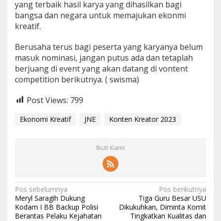
yang terbaik hasil karya yang dihasilkan bagi
bangsa dan negara untuk memajukan ekonmi
kreatif.
Berusaha terus bagi peserta yang karyanya belum
masuk nominasi, jangan putus ada dan tetaplah
berjuang di event yang akan datang di vontent
competition berikutnya. ( swisma)
Post Views:
799
Ekonomi Kreatif
JNE
Konten Kreator 2023
Ikuti Kami
N
Pos sebelumnya
Pos berikutnya
Meryl Saragih Dukung
Tiga Guru Besar USU
a
Kodam I BB Backup Polisi
Dikukuhkan, Diminta Komit
Berantas Pelaku Kejahatan
Tingkatkan Kualitas dan
v