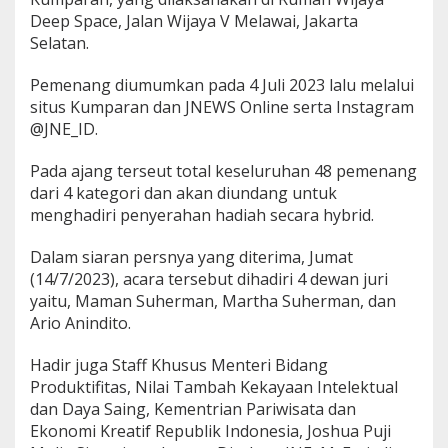
o
Deep Space, Jalan Wijaya V Melawai, Jakarta
r
Selatan.
2
0
Pemenang diumumkan pada 4 Juli 2023 lalu melalui
2
3
situs Kumparan dan JNEWS Online serta Instagram
@JNE_ID.
Pada ajang terseut total keseluruhan 48 pemenang
dari 4 kategori dan akan diundang untuk
menghadiri penyerahan hadiah secara hybrid.
Dalam siaran persnya yang diterima, Jumat
(14/7/2023), acara tersebut dihadiri 4 dewan juri
yaitu, Maman Suherman, Martha Suherman, dan
Ario Anindito.
Hadir juga Staff Khusus Menteri Bidang
Produktifitas, Nilai Tambah Kekayaan Intelektual
dan Daya Saing, Kementrian Pariwisata dan
Ekonomi Kreatif Republik Indonesia, Joshua Puji