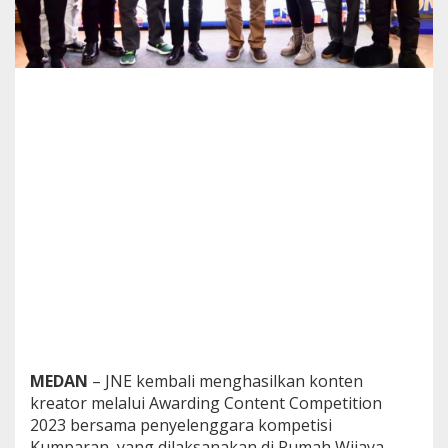
i
f
,
J
N
E
H
a
s
i
l
k
a
n
K
o
n
t
e
n
K
MEDAN
– JNE kembali menghasilkan konten
r
kreator melalui Awarding Content Competition
e
2023 bersama penyelenggara kompetisi
a
t
Kumparan, yang dilaksanakan di Rumah Wijaya