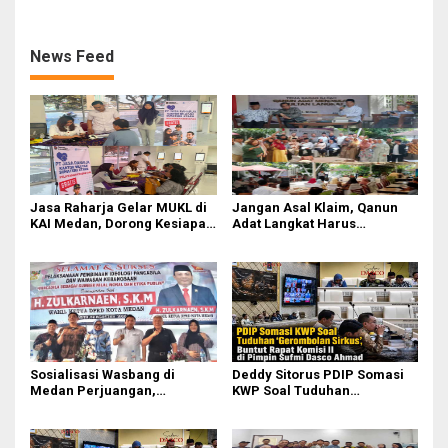
II Dipimpin Sufmi Dasco
Pasifik Medan Industri
Ahmad
News Feed
Jasa Raharja Gelar MUKL di
Jangan Asal Klaim, Qanun
KAI Medan, Dorong Kesiapan
Adat Langkat Harus
dan Keselamatan Petugas
Dibuktikan Lewat Kajian
Transportasi
Ilmiah
Sosialisasi Wasbang di
Deddy Sitorus PDIP Somasi
Medan Perjuangan,
KWP Soal Tuduhan
Zulkarnaen Janji
‘Gerombolan Sirkus’, Buntut
Perjuangkan Ruang Bermain
Rapat Komisi II Dipimpin
Anak
Sufmi Dasco Ahmad