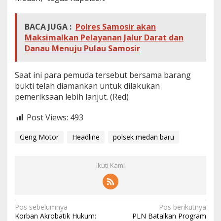
BACA JUGA :
Polres Samosir akan
Maksimalkan Pelayanan Jalur Darat dan
Danau Menuju Pulau Samosir
Saat ini para pemuda tersebut bersama barang
bukti telah diamankan untuk dilakukan
pemeriksaan lebih lanjut. (Red)
Post Views:
493
Geng Motor
Headline
polsek medan baru
Ikuti Kami
N
Pos sebelumnya
Pos berikutnya
Korban Akrobatik Hukum:
PLN Batalkan Program