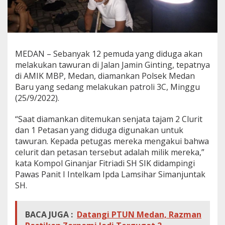
n
t
i
n
g
,
MEDAN – Sebanyak 12 pemuda yang diduga akan
1
melakukan tawuran di Jalan Jamin Ginting, tepatnya
2
di AMIK MBP, Medan, diamankan Polsek Medan
A
Baru yang sedang melakukan patroli 3C, Minggu
n
g
(25/9/2022).
g
o
“Saat diamankan ditemukan senjata tajam 2 Clurit
t
dan 1 Petasan yang diduga digunakan untuk
a
tawuran. Kepada petugas mereka mengakui bahwa
G
e
celurit dan petasan tersebut adalah milik mereka,”
n
kata Kompol Ginanjar Fitriadi SH SIK didampingi
g
Pawas Panit I Intelkam Ipda Lamsihar Simanjuntak
M
SH.
o
t
o
r
BACA JUGA :
Datangi PTUN Medan, Razman
D