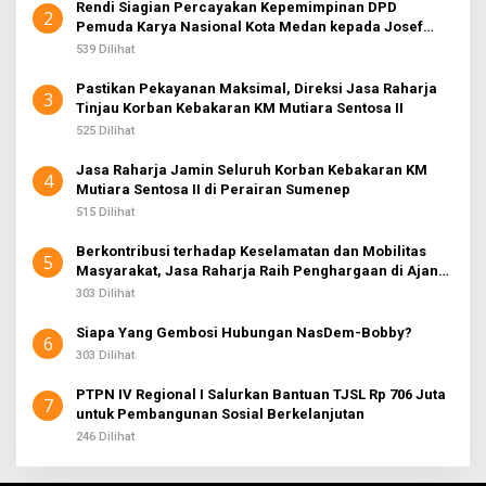
Rendi Siagian Percayakan Kepemimpinan DPD
2
Pemuda Karya Nasional Kota Medan kepada Josef
Sembiring
539 Dilihat
Pastikan Pekayanan Maksimal, Direksi Jasa Raharja
3
Tinjau Korban Kebakaran KM Mutiara Sentosa II
525 Dilihat
Jasa Raharja Jamin Seluruh Korban Kebakaran KM
4
Mutiara Sentosa II di Perairan Sumenep
515 Dilihat
Berkontribusi terhadap Keselamatan dan Mobilitas
5
Masyarakat, Jasa Raharja Raih Penghargaan di Ajang
Transportasi Indonesia Awards 2026
303 Dilihat
Siapa Yang Gembosi Hubungan NasDem-Bobby?
6
303 Dilihat
PTPN IV Regional I Salurkan Bantuan TJSL Rp 706 Juta
7
untuk Pembangunan Sosial Berkelanjutan
246 Dilihat