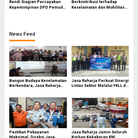
Rendi Siagian Percayakan
Berkontribusi terhadap
Kepemimpinan DPD Pemuda
Keselamatan dan Mobilitas
Karya Nasional Kota Medan
Masyarakat, Jasa Raharja
kepada Josef Sembiring
Raih Penghargaan di Ajang
Transportasi Indonesia
Awards 2026
News Feed
Bangun Budaya Keselamatan
Jasa Raharja Perkuat Sinergi
Berkendara, Jasa Raharja
Lintas Sektor Melalui FKLL di
Gelar Safety Campaign di PT
Serdang Bedagai
Pasifik Medan Industri
Pastikan Pekayanan
Jasa Raharja Jamin Seluruh
Maksimal, Direksi Jasa
Korban Kebakaran KM