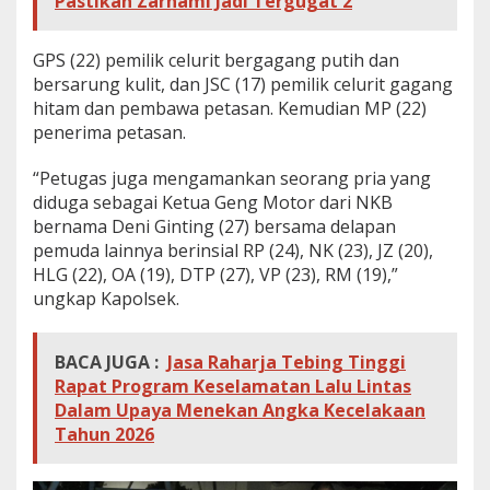
Pastikan Zarnami Jadi Tergugat 2
i
a
m
GPS (22) pemilik celurit bergagang putih dan
a
bersarung kulit, dan JSC (17) pemilik celurit gagang
n
hitam dan pembawa petasan. Kemudian MP (22)
k
penerima petasan.
a
n
.
“Petugas juga mengamankan seorang pria yang
A
diduga sebagai Ketua Geng Motor dari NKB
d
bernama Deni Ginting (27) bersama delapan
a
pemuda lainnya berinsial RP (24), NK (23), JZ (20),
y
a
HLG (22), OA (19), DTP (27), VP (23), RM (19),”
n
ungkap Kapolsek.
g
B
a
BACA JUGA :
Jasa Raharja Tebing Tinggi
w
Rapat Program Keselamatan Lalu Lintas
a
S
Dalam Upaya Menekan Angka Kecelakaan
e
Tahun 2026
n
j
a