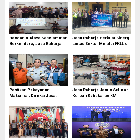
Bangun Budaya Keselamatan
Jasa Raharja Perkuat Sinergi
Berkendara, Jasa Raharja
Lintas Sektor Melalui FKLL di
Gelar Safety Campaign di PT
Serdang Bedagai
Pasifik Medan Industri
Pastikan Pekayanan
Jasa Raharja Jamin Seluruh
Maksimal, Direksi Jasa
Korban Kebakaran KM
Raharja Tinjau Korban
Mutiara Sentosa II di
Kebakaran KM Mutiara
Perairan Sumenep
Sentosa II