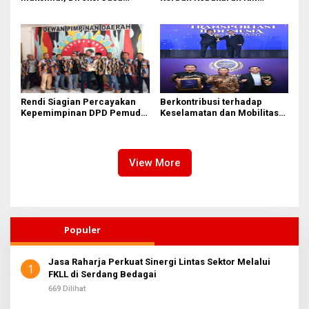
Raharja Tinjau Korban
Mutiara Sentosa II di
Kebakaran KM Mutiara
Perairan Sumenep
Sentosa II
Rendi Siagian Percayakan
Berkontribusi terhadap
Kepemimpinan DPD Pemuda
Keselamatan dan Mobilitas
Karya Nasional Kota Medan
Masyarakat, Jasa Raharja
kepada Josef Sembiring
Raih Penghargaan di Ajang
Transportasi Indonesia
Awards 2026
View More
Populer
Jasa Raharja Perkuat Sinergi Lintas Sektor Melalui
1
FKLL di Serdang Bedagai
669 Dilihat