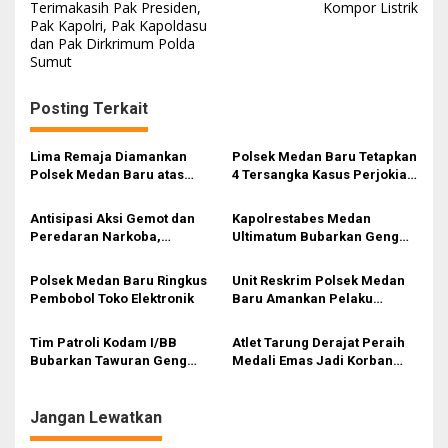
a
Terimakasih Pak Presiden,
Kompor Listrik
Pak Kapolri, Pak Kapoldasu
v
dan Pak Dirkrimum Polda
i
Sumut
g
Posting Terkait
a
s
Lima Remaja Diamankan
Polsek Medan Baru Tetapkan
i
Polsek Medan Baru atas
4 Tersangka Kasus Perjokian
Kasus Pencurian dengan
UTBK di Medan
p
Kekerasan
Antisipasi Aksi Gemot dan
Kapolrestabes Medan
o
Peredaran Narkoba,
Ultimatum Bubarkan Geng
s
Danramil 01/Sgl Pimpin
Motor SL dan RNR
Sweeping ke Sejumlah
Polsek Medan Baru Ringkus
Unit Reskrim Polsek Medan
Lokasi Rawan
Pembobol Toko Elektronik
Baru Amankan Pelaku
Melakukan Pencurian
Sepeda Motor
Tim Patroli Kodam I/BB
Atlet Tarung Derajat Peraih
Bubarkan Tawuran Geng
Medali Emas Jadi Korban
Motor di Medan, Dua Remaja
Geng Motor di Kisaran
Bersenjata Tajam
Diamankan
Jangan Lewatkan