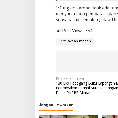
i
s
“Mungkin karena tidak ada tand
a
menyadari ada pembatas jalan y
t
suasana jadi semakin gelap. Un
a
Post Views:
354
Kecelakaan medan
N
Pos sebelumnya
180 Eks Pedagang Buku Lapangan 
a
Pertanyakan Perihal Surat Undangan 
Dinas PKPPR Medan
v
i
Jangan Lewatkan
g
a