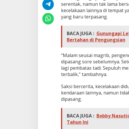
3
serentak, namun tak lama bers
K
kecelakaan lainnya di tempat ya
a
yang baru terpasang.
l
i
T
BACA JUGA :
Gunungapi Lew
e
r
Bertahan di Pengungsian
j
a
d
“Malam seusai magrib, pengen
i
dipasang sore sebelumnya. Se
d
lagi pembatas tadi. Sepuluh me
i
terbalik,” tambahnya.
J
a
l
Saksi bercerita, kecelakaan did
a
kendaraan lainnya, namun tid
n
dipasang.
K
a
r
BACA JUGA :
Bobby Nasuti
y
a
Tahun Ini
W