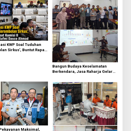
asi KWP Soal Tuduhan
an Sirkus’, Buntut Rapat
 Dipimpin Sufmi Dasco
Bangun Budaya Keselamatan
Berkendara, Jasa Raharja Gelar
Safety Campaign di PT Pasifik
Medan Industri
 Pekayanan Maksimal,