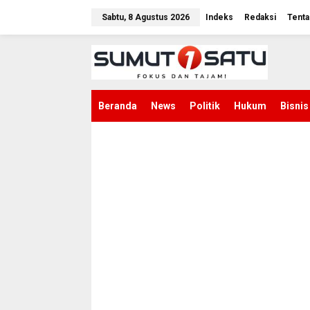
L
e
Sabtu, 8 Agustus 2026
Indeks
Redaksi
Tenta
w
a
t
i
k
e
k
Beranda
News
Politik
Hukum
Bisnis
o
n
t
e
n