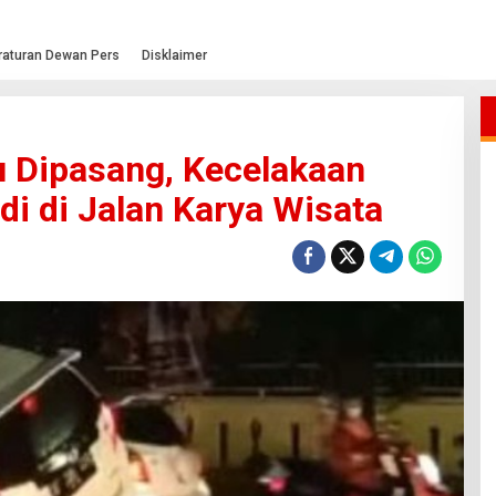
raturan Dewan Pers
Disklaimer
 Dipasang, Kecelakaan
adi di Jalan Karya Wisata