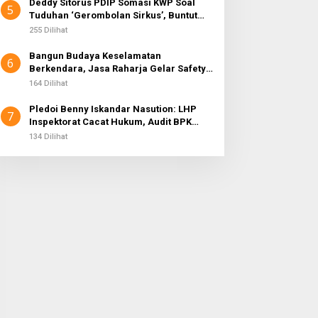
Deddy Sitorus PDIP Somasi KWP Soal
5
Tuduhan ‘Gerombolan Sirkus’, Buntut
Rapat Komisi II Dipimpin Sufmi Dasco
255 Dilihat
Ahmad
Bangun Budaya Keselamatan
6
Berkendara, Jasa Raharja Gelar Safety
Campaign di PT Pasifik Medan Industri
164 Dilihat
Pledoi Benny Iskandar Nasution: LHP
7
Inspektorat Cacat Hukum, Audit BPK
Nihil Temuan
134 Dilihat