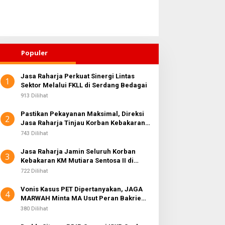
Populer
Jasa Raharja Perkuat Sinergi Lintas
1
Sektor Melalui FKLL di Serdang Bedagai
913 Dilihat
Pastikan Pekayanan Maksimal, Direksi
2
Jasa Raharja Tinjau Korban Kebakaran
KM Mutiara Sentosa II
743 Dilihat
Jasa Raharja Jamin Seluruh Korban
3
Kebakaran KM Mutiara Sentosa II di
Perairan Sumenep
722 Dilihat
Vonis Kasus PET Dipertanyakan, JAGA
4
MARWAH Minta MA Usut Peran Bakrie
Group
380 Dilihat