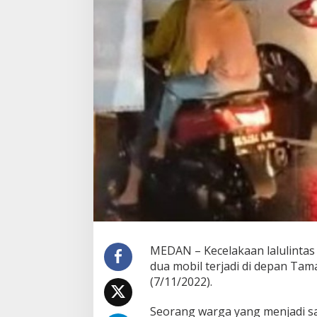
p
a
s
a
n
g
,
K
e
c
e
l
a
k
a
a
n
B
e
r
MEDAN – Kecelakaan lalulintas
u
dua mobil terjadi di depan Tam
n
(7/11/2022).
t
u
n
Seorang warga yang menjadi sak