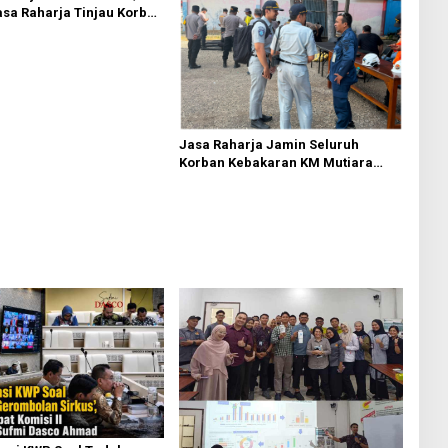
asa Raharja Tinjau Korban
 KM Mutiara Sentosa II
Jasa Raharja Jamin Seluruh
Korban Kebakaran KM Mutiara
Sentosa II di Perairan Sumenep