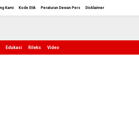
ng Kami
Kode Etik
Peraturan Dewan Pers
Disklaimer
Edukasi
Rileks
Video