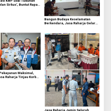
asi KWP Soal Tuduhan
an Sirkus’, Buntut Rapat
 Dipimpin Sufmi Dasco
Bangun Budaya Keselamatan
Berkendara, Jasa Raharja Gelar
Safety Campaign di PT Pasifik
Medan Industri
 Pekayanan Maksimal,
asa Raharja Tinjau Korban
 KM Mutiara Sentosa II
Jasa Raharja Jamin Seluruh