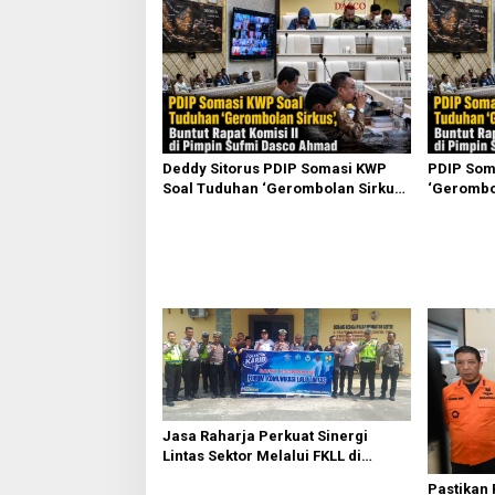
s
i
p
o
s
Deddy Sitorus PDIP Somasi KWP
PDIP Som
Soal Tuduhan ‘Gerombolan Sirkus’,
‘Gerombol
Buntut Rapat Komisi II Dipimpin
Komisi II
Sufmi Dasco Ahmad
Ahmad
Jasa Raharja Perkuat Sinergi
Lintas Sektor Melalui FKLL di
Serdang Bedagai
Pastikan