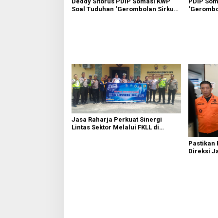
Deddy Sitorus PDIP Somasi KWP
PDIP Som
Soal Tuduhan ‘Gerombolan Sirkus’,
‘Gerombol
Buntut Rapat Komisi II Dipimpin
Komisi II
Sufmi Dasco Ahmad
Ahmad
Jasa Raharja Perkuat Sinergi
Lintas Sektor Melalui FKLL di
Serdang Bedagai
Pastikan
Direksi J
Kebakaran