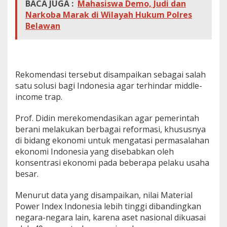
BACA JUGA :
Mahasiswa Demo, Judi dan
m
Narkoba Marak di Wilayah Hukum Polres
e
Belawan
n
d
a
s
i
k
Rekomendasi tersebut disampaikan sebagai salah
a
satu solusi bagi Indonesia agar terhindar middle-
n
income trap.
P
e
n
Prof. Didin merekomendasikan agar pemerintah
g
berani melakukan berbagai reformasi, khususnya
u
di bidang ekonomi untuk mengatasi permasalahan
a
ekonomi Indonesia yang disebabkan oleh
t
konsentrasi ekonomi pada beberapa pelaku usaha
a
n
besar.
K
P
Menurut data yang disampaikan, nilai Material
P
Power Index Indonesia lebih tinggi dibandingkan
U
negara-negara lain, karena aset nasional dikuasai