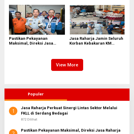
Pasifik Medan Industri
Pastikan Pekayanan
Jasa Raharja Jamin Seluruh
Maksimal, Direksi Jasa
Korban Kebakaran KM
Raharja Tinjau Korban
Mutiara Sentosa II di
Kebakaran KM Mutiara
Perairan Sumenep
Sentosa II
View More
Populer
Jasa Raharja Perkuat Sinergi Lintas Sektor Melalui
1
FKLL di Serdang Bedagai
872 Dilihat
Pastikan Pekayanan Maksimal, Direksi Jasa Raharja
2