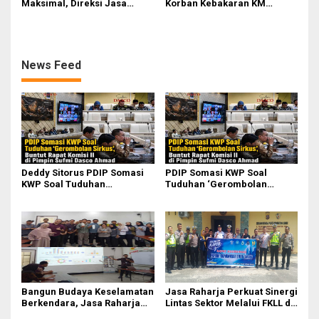
Maksimal, Direksi Jasa
Korban Kebakaran KM
Raharja Tinjau Korban
Mutiara Sentosa II di
Kebakaran KM Mutiara
Perairan Sumenep
Sentosa II
News Feed
Deddy Sitorus PDIP Somasi
PDIP Somasi KWP Soal
KWP Soal Tuduhan
Tuduhan ‘Gerombolan
‘Gerombolan Sirkus’, Buntut
Sirkus’, Buntut Rapat Komisi
Rapat Komisi II Dipimpin
II Dipimpin Sufmi Dasco
Sufmi Dasco Ahmad
Ahmad
Bangun Budaya Keselamatan
Jasa Raharja Perkuat Sinergi
Berkendara, Jasa Raharja
Lintas Sektor Melalui FKLL di
Gelar Safety Campaign di PT
Serdang Bedagai