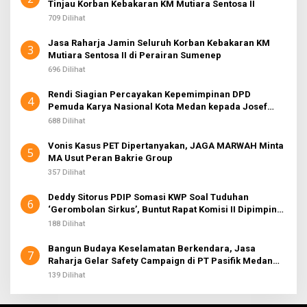
Tinjau Korban Kebakaran KM Mutiara Sentosa II
709 Dilihat
Jasa Raharja Jamin Seluruh Korban Kebakaran KM
3
Mutiara Sentosa II di Perairan Sumenep
696 Dilihat
Rendi Siagian Percayakan Kepemimpinan DPD
4
Pemuda Karya Nasional Kota Medan kepada Josef
Sembiring
688 Dilihat
Vonis Kasus PET Dipertanyakan, JAGA MARWAH Minta
5
MA Usut Peran Bakrie Group
357 Dilihat
Deddy Sitorus PDIP Somasi KWP Soal Tuduhan
6
‘Gerombolan Sirkus’, Buntut Rapat Komisi II Dipimpin
Sufmi Dasco Ahmad
188 Dilihat
Bangun Budaya Keselamatan Berkendara, Jasa
7
Raharja Gelar Safety Campaign di PT Pasifik Medan
Industri
139 Dilihat