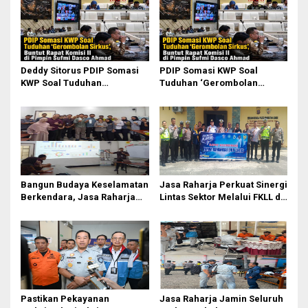
i
p
o
s
Deddy Sitorus PDIP Somasi
PDIP Somasi KWP Soal
KWP Soal Tuduhan
Tuduhan ‘Gerombolan
‘Gerombolan Sirkus’, Buntut
Sirkus’, Buntut Rapat Komisi
Rapat Komisi II Dipimpin
II Dipimpin Sufmi Dasco
Sufmi Dasco Ahmad
Ahmad
Bangun Budaya Keselamatan
Jasa Raharja Perkuat Sinergi
Berkendara, Jasa Raharja
Lintas Sektor Melalui FKLL di
Gelar Safety Campaign di PT
Serdang Bedagai
Pasifik Medan Industri
Pastikan Pekayanan
Jasa Raharja Jamin Seluruh