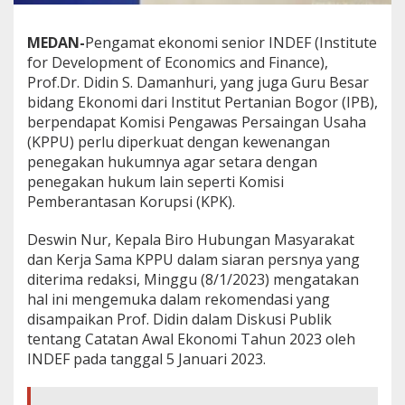
P
a
MEDAN-
Pengamat ekonomi senior INDEF (Institute
s
a
for Development of Economics and Finance),
r
Prof.Dr. Didin S. Damanhuri, yang juga Guru Besar
,
bidang Ekonomi dari Institut Pertanian Bogor (IPB),
P
berpendapat Komisi Pengawas Persaingan Usaha
e
(KPPU) perlu diperkuat dengan kewenangan
n
g
penegakan hukumnya agar setara dengan
a
penegakan hukum lain seperti Komisi
m
Pemberantasan Korupsi (KPK).
a
t
Deswin Nur, Kepala Biro Hubungan Masyarakat
E
k
dan Kerja Sama KPPU dalam siaran persnya yang
o
diterima redaksi, Minggu (8/1/2023) mengatakan
n
hal ini mengemuka dalam rekomendasi yang
o
disampaikan Prof. Didin dalam Diskusi Publik
m
i
tentang Catatan Awal Ekonomi Tahun 2023 oleh
R
INDEF pada tanggal 5 Januari 2023.
e
k
o