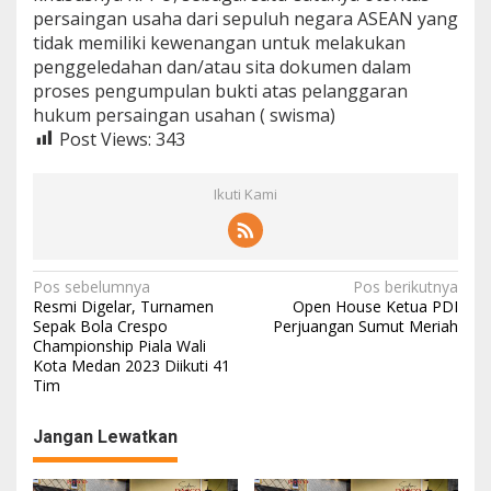
persaingan usaha dari sepuluh negara ASEAN yang
tidak memiliki kewenangan untuk melakukan
penggeledahan dan/atau sita dokumen dalam
proses pengumpulan bukti atas pelanggaran
hukum persaingan usahan ( swisma)
Post Views:
343
Ikuti Kami
N
Pos sebelumnya
Pos berikutnya
Resmi Digelar, Turnamen
Open House Ketua PDI
a
Sepak Bola Crespo
Perjuangan Sumut Meriah
Championship Piala Wali
v
Kota Medan 2023 Diikuti 41
i
Tim
g
Jangan Lewatkan
a
s