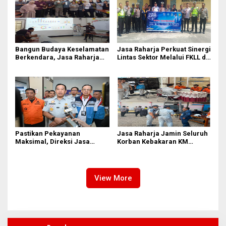
Bangun Budaya Keselamatan
Jasa Raharja Perkuat Sinergi
Berkendara, Jasa Raharja
Lintas Sektor Melalui FKLL di
Gelar Safety Campaign di PT
Serdang Bedagai
Pasifik Medan Industri
Pastikan Pekayanan
Jasa Raharja Jamin Seluruh
Maksimal, Direksi Jasa
Korban Kebakaran KM
Raharja Tinjau Korban
Mutiara Sentosa II di
Kebakaran KM Mutiara
Perairan Sumenep
Sentosa II
View More