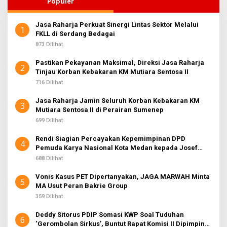
Populer
Jasa Raharja Perkuat Sinergi Lintas Sektor Melalui
1
FKLL di Serdang Bedagai
873 Dilihat
Pastikan Pekayanan Maksimal, Direksi Jasa Raharja
2
Tinjau Korban Kebakaran KM Mutiara Sentosa II
716 Dilihat
Jasa Raharja Jamin Seluruh Korban Kebakaran KM
3
Mutiara Sentosa II di Perairan Sumenep
699 Dilihat
Rendi Siagian Percayakan Kepemimpinan DPD
4
Pemuda Karya Nasional Kota Medan kepada Josef
Sembiring
688 Dilihat
Vonis Kasus PET Dipertanyakan, JAGA MARWAH Minta
5
MA Usut Peran Bakrie Group
359 Dilihat
Deddy Sitorus PDIP Somasi KWP Soal Tuduhan
6
‘Gerombolan Sirkus’, Buntut Rapat Komisi II Dipimpin