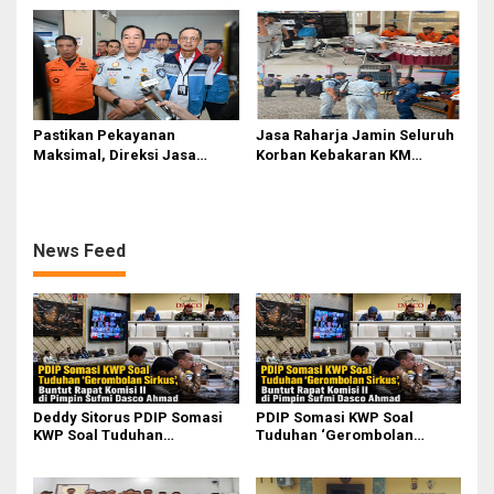
Pasifik Medan Industri
Pastikan Pekayanan
Jasa Raharja Jamin Seluruh
Maksimal, Direksi Jasa
Korban Kebakaran KM
Raharja Tinjau Korban
Mutiara Sentosa II di
Kebakaran KM Mutiara
Perairan Sumenep
Sentosa II
News Feed
Deddy Sitorus PDIP Somasi
PDIP Somasi KWP Soal
KWP Soal Tuduhan
Tuduhan ‘Gerombolan
‘Gerombolan Sirkus’, Buntut
Sirkus’, Buntut Rapat Komisi
Rapat Komisi II Dipimpin
II Dipimpin Sufmi Dasco
Sufmi Dasco Ahmad
Ahmad