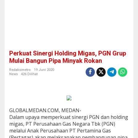
n
g
M
i
g
a
s
,
P
Perkuat Sinergi Holding Migas, PGN Grup
G
N
Mulai Bangun Pipa Minyak Rokan
G
r
Redaksimetro
19 Juni 2020
News
426 Dilihat
u
p
M
u
l
a
i
GLOBALMEDAN.COM, MEDAN-
B
Dalam upaya memperkuat sinergi PGN dan holding
a
migas, PT Perusahaan Gas Negara Tbk (PGN)
n
melalui Anak Perusahaan PT Pertamina Gas
g
u
(Pertagas) akan melaksanakan pembangunan pipa