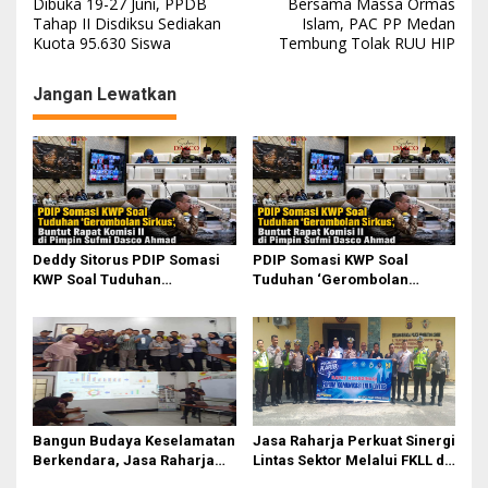
Dibuka 19-27 Juni, PPDB
Bersama Massa Ormas
a
Tahap II Disdiksu Sediakan
Islam, PAC PP Medan
Kuota 95.630 Siswa
Tembung Tolak RUU HIP
v
i
Jangan Lewatkan
g
a
s
i
p
o
Deddy Sitorus PDIP Somasi
PDIP Somasi KWP Soal
KWP Soal Tuduhan
Tuduhan ‘Gerombolan
s
‘Gerombolan Sirkus’, Buntut
Sirkus’, Buntut Rapat Komisi
Rapat Komisi II Dipimpin
II Dipimpin Sufmi Dasco
Sufmi Dasco Ahmad
Ahmad
Bangun Budaya Keselamatan
Jasa Raharja Perkuat Sinergi
Berkendara, Jasa Raharja
Lintas Sektor Melalui FKLL di
Gelar Safety Campaign di PT
Serdang Bedagai