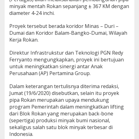
n
minyak mentah Rokan sepanjang ± 367 KM dengan
P
diameter 4-24 inchi.
i
p
Proyek tersebut berada koridor Minas – Duri –
a
M
Dumai dan Koridor Balam-Bangko-Dumai, Wilayah
i
Kerja Rokan.
n
y
Direktur Infrastrukstur dan Teknologi PGN Redy
a
Ferryanto mengungkapkan, proyek ini bertujuan
k
R
untuk meningkatkan sinergi antar Anak
o
Perusahaan (AP) Pertamina Group.
k
a
Dalam keterangan tertulisnya diterima redaksi,
n
Jumat (19/6/2020) disebutkan, selain itu proyek
pipa Rokan merupakan upaya mendukung
program Pemerintah dalam meningkatkan lifting
dari Blok Rokan yang merupakan back-bone
(sepertiga) produksi minyak bumi nasional,
sekaligus salah satu blok minyak terbesar di
Indonesia.