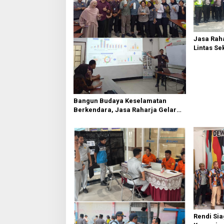
s
i
p
Jasa Raha
o
Lintas Se
Serdang 
s
Bangun Budaya Keselamatan
Berkendara, Jasa Raharja Gelar
Safety Campaign di PT Pasifik
Medan Industri
Rendi Si