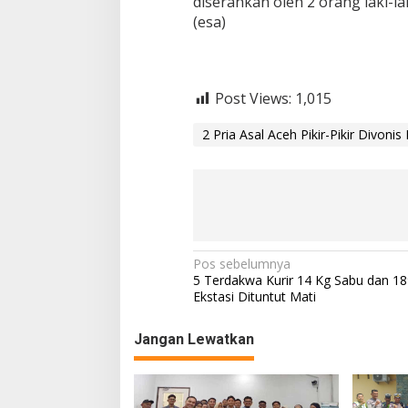
diserahkan oleh 2 orang laki-l
(esa)
Post Views:
1,015
2 Pria Asal Aceh Pikir-Pikir Divonis 
N
Pos sebelumnya
5 Terdakwa Kurir 14 Kg Sabu dan 189
a
Ekstasi Dituntut Mati
v
Jangan Lewatkan
i
g
a