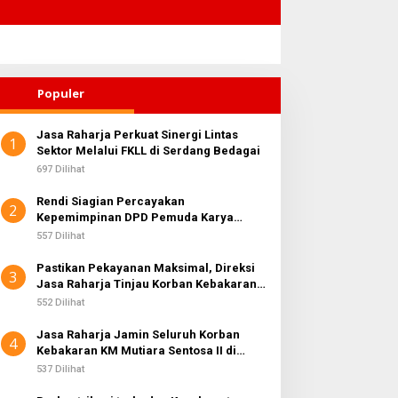
Populer
Jasa Raharja Perkuat Sinergi Lintas
1
Sektor Melalui FKLL di Serdang Bedagai
697 Dilihat
Rendi Siagian Percayakan
2
Kepemimpinan DPD Pemuda Karya
Nasional Kota Medan kepada Josef
557 Dilihat
Sembiring
Pastikan Pekayanan Maksimal, Direksi
3
Jasa Raharja Tinjau Korban Kebakaran
KM Mutiara Sentosa II
552 Dilihat
Jasa Raharja Jamin Seluruh Korban
4
Kebakaran KM Mutiara Sentosa II di
Perairan Sumenep
537 Dilihat