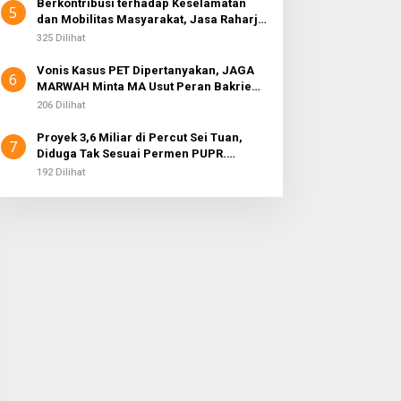
Berkontribusi terhadap Keselamatan
5
dan Mobilitas Masyarakat, Jasa Raharja
Raih Penghargaan di Ajang Transportasi
325 Dilihat
Indonesia Awards 2026
Vonis Kasus PET Dipertanyakan, JAGA
6
MARWAH Minta MA Usut Peran Bakrie
Group
206 Dilihat
Proyek 3,6 Miliar di Percut Sei Tuan,
7
Diduga Tak Sesuai Permen PUPR.
Volume dan Nama Pengawas Tidak
192 Dilihat
Tercantum di Papan Informasi