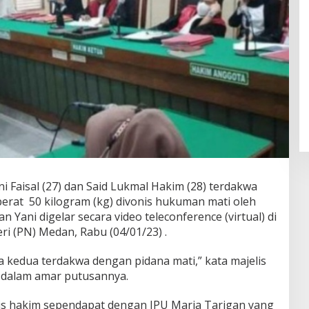
ni Faisal (27) dan Said Lukmal Hakim (28) terdakwa
berat 50 kilogram (kg) divonis hukuman mati oleh
n Yani digelar secara video teleconference (virtual) di
i (PN) Medan, Rabu (04/01/23) .
kedua terdakwa dengan pidana mati,” kata majelis
i dalam amar putusannya.
is hakim sependapat dengan JPU Maria Tarigan yang