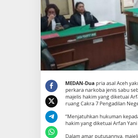
A
s
a
l
A
c
e
h
P
i
k
i
r
-
P
MEDAN-
Dua
pria asal Aceh yak
i
perkara narkoba jenis sabu se
k
i
majelis hakim yang diketuai Arfa
r
ruang Cakra 7 Pengadilan Neger
D
i
“Menjatuhkan hukuman kepada 
v
hakim yang diketuai Arfan Yan
o
n
i
Dalam amar putusannya, majel