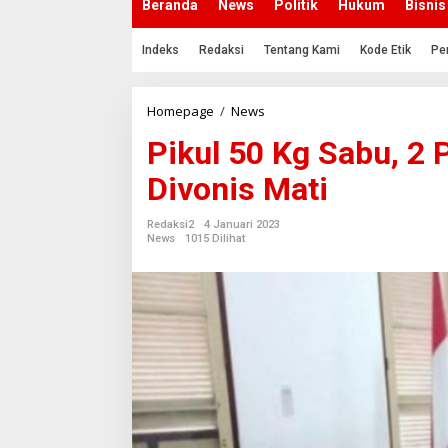
Beranda
News
Politik
Hukum
Bisnis
Indeks
Redaksi
Tentang Kami
Kode Etik
Pe
Homepage
/
News
P
i
Pikul 50 Kg Sabu, 2 P
k
u
Divonis Mati
l
5
0
Redaksi2
4 Januari 2023
K
News
1015 Dilihat
g
S
a
b
u
,
2
P
r
i
a