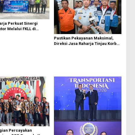
rja Perkuat Sinergi
ktor Melalui FKLL di
Bedagai
Pastikan Pekayanan Maksimal,
Direksi Jasa Raharja Tinjau Korban
Kebakaran KM Mutiara Sentosa II
agian Percayakan