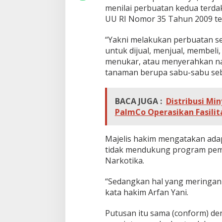
s
menilai perbuatan kedua terdak
M
UU RI Nomor 35 Tahun 2009 ten
a
t
“Yakni melakukan perbuatan 
i
untuk dijual, menjual, membeli,
menukar, atau menyerahkan na
tanaman berupa sabu-sabu sebe
BACA JUGA :
Distribusi Mi
PalmCo Operasikan Fasili
Majelis hakim mengatakan ada
tidak mendukung program pem
Narkotika.
“Sedangkan hal yang meringan
kata hakim Arfan Yani.
Putusan itu sama (conform) d