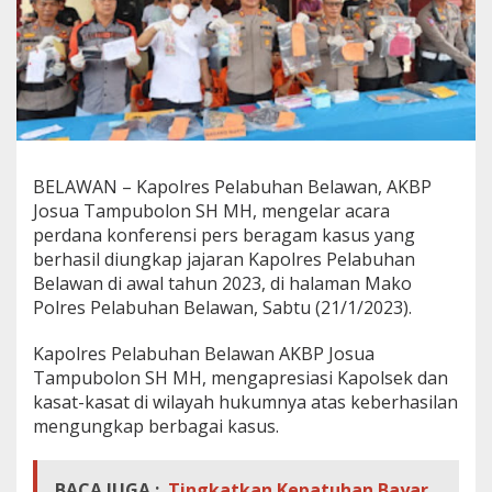
n
g
k
a
p
d
i
A
w
BELAWAN – Kapolres Pelabuhan Belawan, AKBP
a
Josua Tampubolon SH MH, mengelar acara
l
T
perdana konferensi pers beragam kasus yang
a
berhasil diungkap jajaran Kapolres Pelabuhan
h
Belawan di awal tahun 2023, di halaman Mako
u
Polres Pelabuhan Belawan, Sabtu (21/1/2023).
n
2
0
Kapolres Pelabuhan Belawan AKBP Josua
2
Tampubolon SH MH, mengapresiasi Kapolsek dan
3
kasat-kasat di wilayah hukumnya atas keberhasilan
mengungkap berbagai kasus.
BACA JUGA :
Tingkatkan Kepatuhan Bayar