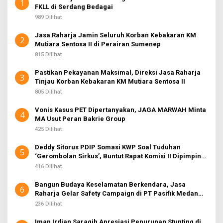
1
FKLL di Serdang Bedagai
989 Dilihat
Jasa Raharja Jamin Seluruh Korban Kebakaran KM
2
Mutiara Sentosa II di Perairan Sumenep
815 Dilihat
Pastikan Pekayanan Maksimal, Direksi Jasa Raharja
3
Tinjau Korban Kebakaran KM Mutiara Sentosa II
805 Dilihat
Vonis Kasus PET Dipertanyakan, JAGA MARWAH Minta
4
MA Usut Peran Bakrie Group
425 Dilihat
Deddy Sitorus PDIP Somasi KWP Soal Tuduhan
5
‘Gerombolan Sirkus’, Buntut Rapat Komisi II Dipimpin
Sufmi Dasco Ahmad
416 Dilihat
Bangun Budaya Keselamatan Berkendara, Jasa
6
Raharja Gelar Safety Campaign di PT Pasifik Medan
Industri
236 Dilihat
Iman Irdian Saragih Apresiasi Penurunan Stunting di