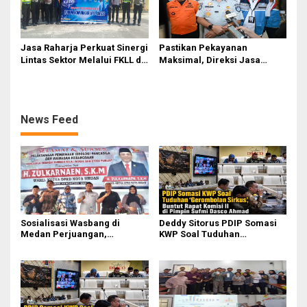
Jasa Raharja Perkuat Sinergi
Pastikan Pekayanan
Lintas Sektor Melalui FKLL di
Maksimal, Direksi Jasa
Serdang Bedagai
Raharja Tinjau Korban
Kebakaran KM Mutiara
Sentosa II
News Feed
Sosialisasi Wasbang di
Deddy Sitorus PDIP Somasi
Medan Perjuangan,
KWP Soal Tuduhan
Zulkarnaen Janji
‘Gerombolan Sirkus’, Buntut
Perjuangkan Ruang Bermain
Rapat Komisi II Dipimpin
Anak
Sufmi Dasco Ahmad