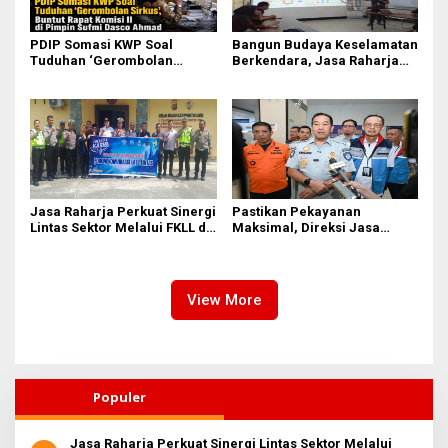
PDIP Somasi KWP Soal
Bangun Budaya Keselamatan
Tuduhan ‘Gerombolan
Berkendara, Jasa Raharja
Sirkus’, Buntut Rapat Komisi
Gelar Safety Campaign di PT
II Dipimpin Sufmi Dasco
Pasifik Medan Industri
Ahmad
Jasa Raharja Perkuat Sinergi
Pastikan Pekayanan
Lintas Sektor Melalui FKLL di
Maksimal, Direksi Jasa
Serdang Bedagai
Raharja Tinjau Korban
Kebakaran KM Mutiara
Sentosa II
View More
Populer
Jasa Raharja Perkuat Sinergi Lintas Sektor Melalui