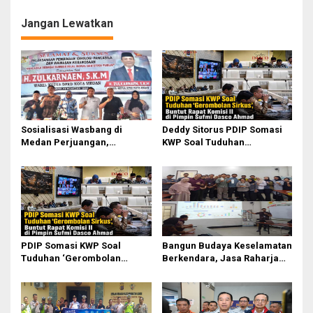
s
Jangan Lewatkan
Sosialisasi Wasbang di
Deddy Sitorus PDIP Somasi
Medan Perjuangan,
KWP Soal Tuduhan
Zulkarnaen Janji
‘Gerombolan Sirkus’, Buntut
Perjuangkan Ruang Bermain
Rapat Komisi II Dipimpin
Anak
Sufmi Dasco Ahmad
PDIP Somasi KWP Soal
Bangun Budaya Keselamatan
Tuduhan ‘Gerombolan
Berkendara, Jasa Raharja
Sirkus’, Buntut Rapat Komisi
Gelar Safety Campaign di PT
II Dipimpin Sufmi Dasco
Pasifik Medan Industri
Ahmad