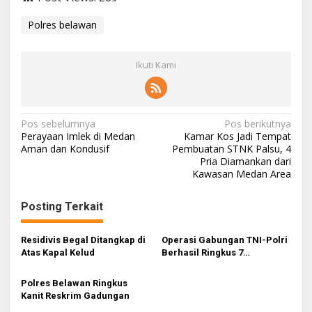
Polres belawan
Ikuti Kami
N
Pos sebelumnya
Pos berikutnya
Perayaan Imlek di Medan
Kamar Kos Jadi Tempat
a
Aman dan Kondusif
Pembuatan STNK Palsu, 4
Pria Diamankan dari
v
Kawasan Medan Area
i
g
Posting Terkait
a
s
Residivis Begal Ditangkap di
Operasi Gabungan TNI-Polri
Atas Kapal Kelud
Berhasil Ringkus 7
i
Penyerang Anggota Polres
Belawan
p
Polres Belawan Ringkus
Kanit Reskrim Gadungan
o