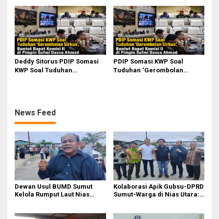
Optimalisasi SP3 Catin
Deddy Sitorus PDIP Somasi
PDIP Somasi KWP Soal
KWP Soal Tuduhan
Tuduhan ‘Gerombolan
‘Gerombolan Sirkus’, Buntut
Sirkus’, Buntut Rapat Komisi
Rapat Komisi II Dipimpin
II Dipimpin Sufmi Dasco
Sufmi Dasco Ahmad
Ahmad
News Feed
Dewan Usul BUMD Sumut
Kolaborasi Apik Gubsu-DPRD
Kelola Rumput Laut Nias
Sumut-Warga di Nias Utara:
Utara dari Hulu ke Hilir
Jalan Rusak Puluhan Tahun
Akhirnya Diperbaiki