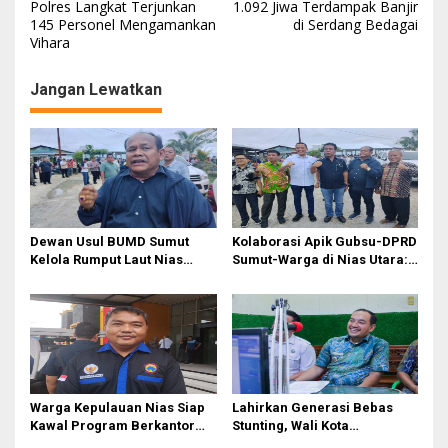
Polres Langkat Terjunkan
1.092 Jiwa Terdampak Banjir
a
145 Personel Mengamankan
di Serdang Bedagai
Vihara
v
i
Jangan Lewatkan
g
a
s
i
p
o
Dewan Usul BUMD Sumut
Kolaborasi Apik Gubsu-DPRD
Kelola Rumput Laut Nias
Sumut-Warga di Nias Utara:
s
Utara dari Hulu ke Hilir
Jalan Rusak Puluhan Tahun
Akhirnya Diperbaiki
Warga Kepulauan Nias Siap
Lahirkan Generasi Bebas
Kawal Program Berkantor
Stunting, Wali Kota
Gubsu Bobby Nasution
Tebingtinggi Dorong