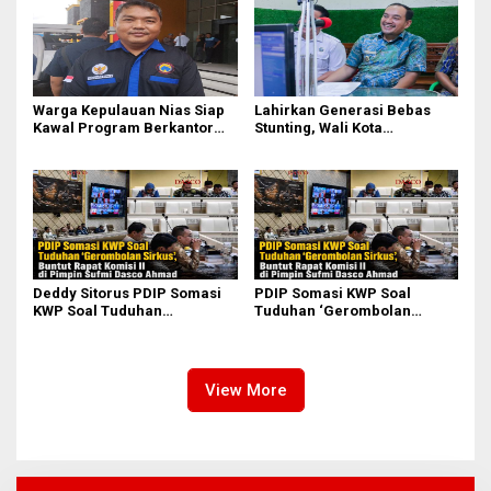
Warga Kepulauan Nias Siap
Lahirkan Generasi Bebas
Kawal Program Berkantor
Stunting, Wali Kota
Gubsu Bobby Nasution
Tebingtinggi Dorong
Optimalisasi SP3 Catin
Deddy Sitorus PDIP Somasi
PDIP Somasi KWP Soal
KWP Soal Tuduhan
Tuduhan ‘Gerombolan
‘Gerombolan Sirkus’, Buntut
Sirkus’, Buntut Rapat Komisi
Rapat Komisi II Dipimpin
II Dipimpin Sufmi Dasco
Sufmi Dasco Ahmad
Ahmad
View More