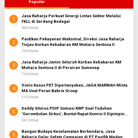
Populer
Jasa Raharja Perkuat Sinergi Lintas Sektor Melalui
1
FKLL di Serdang Bedagai
906 Dilihat
Pastikan Pekayanan Maksimal, Direksi Jasa Raharja
2
Tinjau Korban Kebakaran KM Mutiara Sentosa II
735 Dilihat
Jasa Raharja Jamin Seluruh Korban Kebakaran KM
3
Mutiara Sentosa II di Perairan Sumenep
715 Dilihat
Vonis Kasus PET Dipertanyakan, JAGA MARWAH Minta
4
MA Usut Peran Bakrie Group
375 Dilihat
Deddy Sitorus PDIP Somasi KWP Soal Tuduhan
5
‘Gerombolan Sirkus’, Buntut Rapat Komisi II Dipimpin
Sufmi Dasco Ahmad
241 Dilihat
Bangun Budaya Keselamatan Berkendara, Jasa
6
Raharja Gelar Safety Campaign di PT Pasifik Medan