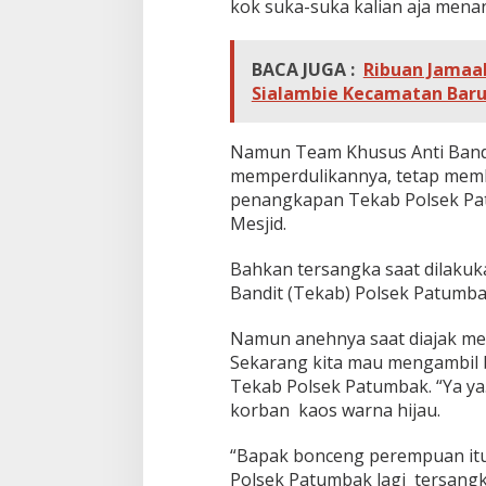
kok suka-suka kalian aja mena
BACA JUGA :
Ribuan Jamaah
Sialambie Kecamatan Bar
Namun Team Khusus Anti Bandi
memperdulikannya, tetap mem
penangkapan Tekab Polsek Pat
Mesjid.
Bahkan tersangka saat dilaku
Bandit (Tekab) Polsek Patumba
Namun anehnya saat diajak men
Sekarang kita mau mengambil 
Tekab Polsek Patumbak. “Ya ya
korban kaos warna hijau.
“Bapak bonceng perempuan itu
Polsek Patumbak lagi tersang