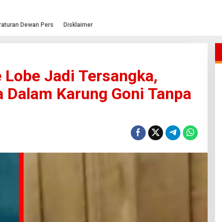
raturan Dewan Pers
Disklaimer
e Lobe Jadi Tersangka,
a Dalam Karung Goni Tanpa