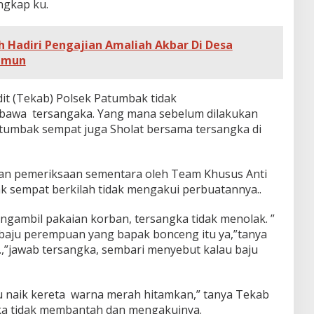
ngkap ku.
 Hadiri Pengajian Amaliah Akbar Di Desa
umun
t (Tekab) Polsek Patumbak tidak
bawa tersangaka. Yang mana sebelum dilakukan
umbak sempat juga Sholat bersama tersangka di
kan pemeriksaan sementara oleh Team Khusus Anti
k sempat berkilah tidak mengakui perbuatannya..
gambil pakaian korban, tersangka tidak menolak. ”
baju perempuan yang bapak bonceng itu ya,”tanya
.,”jawab tersangka, sembari menyebut kalau baju
 naik kereta warna merah hitamkan,” tanya Tekab
ka tidak membantah dan mengakuinya.