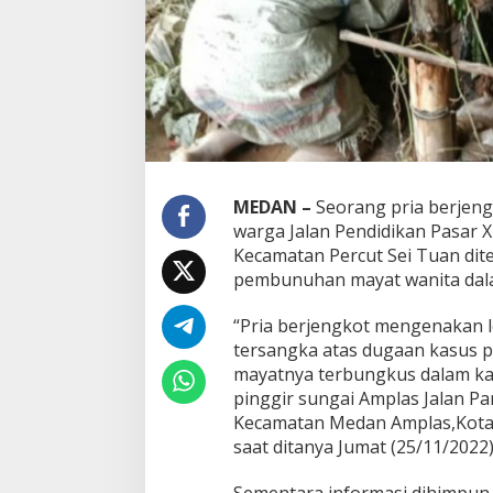
a
y
a
t
W
a
n
i
t
a
MEDAN –
Seorang p
ria berjen
D
a
warga Jalan Pendidikan Pasar X
l
Kecamatan Percut Sei Tuan dit
a
pembunuhan mayat wanita dala
m
K
“Pria berjengkot mengenakan 
a
r
tersangka atas dugaan kasus 
u
mayatnya terbungkus dalam ka
n
pinggir sungai Amplas Jalan P
g
Kecamatan Medan Amplas,Kota 
G
o
saat ditanya Jumat (25/11/2022)
n
i
Sementara informasi dihimpun