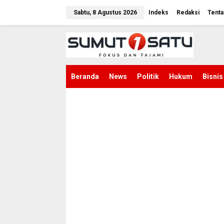
L
e
Sabtu, 8 Agustus 2026
Indeks
Redaksi
Tenta
w
a
t
i
k
e
k
Beranda
News
Politik
Hukum
Bisnis
o
n
t
e
n