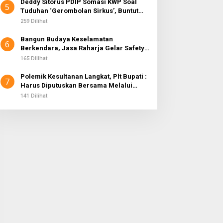
Deddy Sitorus PDIP Somasi KWP Soal
5
Tuduhan ‘Gerombolan Sirkus’, Buntut
Rapat Komisi II Dipimpin Sufmi Dasco
259 Dilihat
Ahmad
Bangun Budaya Keselamatan
6
Berkendara, Jasa Raharja Gelar Safety
Campaign di PT Pasifik Medan Industri
165 Dilihat
Polemik Kesultanan Langkat, Plt Bupati :
7
Harus Diputuskan Bersama Melalui
Forum Dialog
141 Dilihat