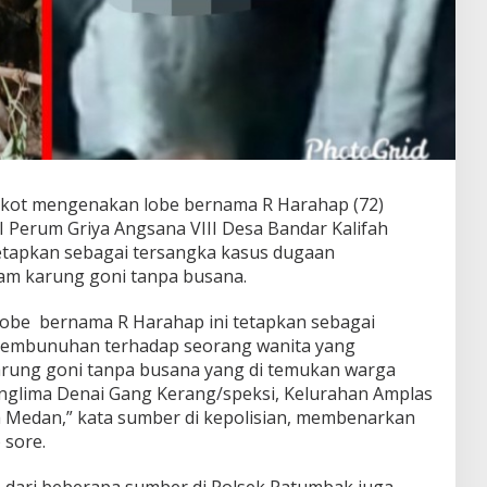
gkot mengenakan lobe bernama R Harahap (72)
I Perum Griya Angsana VIII Desa Bandar Kalifah
etapkan sebagai tersangka kasus dugaan
m karung goni tanpa busana.
lobe bernama R Harahap ini tetapkan sebagai
pembunuhan terhadap seorang wanita yang
rung goni tanpa busana yang di temukan warga
anglima Denai Gang Kerang/speksi, Kelurahan Amplas
Medan,” kata sumber di kepolisian, membenarkan
 sore.
 dari beberapa sumber di Polsek Patumbak juga