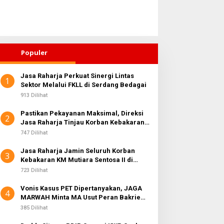
Populer
Jasa Raharja Perkuat Sinergi Lintas
1
Sektor Melalui FKLL di Serdang Bedagai
913 Dilihat
Pastikan Pekayanan Maksimal, Direksi
2
Jasa Raharja Tinjau Korban Kebakaran
KM Mutiara Sentosa II
747 Dilihat
Jasa Raharja Jamin Seluruh Korban
3
Kebakaran KM Mutiara Sentosa II di
Perairan Sumenep
723 Dilihat
Vonis Kasus PET Dipertanyakan, JAGA
4
MARWAH Minta MA Usut Peran Bakrie
Group
385 Dilihat