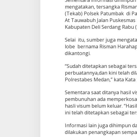
T
mengatakan, tersangka Risman
a
(Tekab) Polsek Patumbak di Pasa
n
p
At Tauwabuh Jalan Puskesmas 
a
Kabupaten Deli Serdang Rabu (
B
u
Selai itu, sumber juga mengat
s
lobe bernama Risman Harahap s
a
n
dikantongi.
a
“Sudah ditetapkan sebagai ter
perbuatannya,dan kini telah d
Polrestabes Medan,” kata Kata
Sementara saat ditanya hasil 
pembunuhan ada memperkosa k
hasli visum belum keluar. “Has
ini telah ditetapkan sebagai t
Informasi lain juga dihimpun 
dilakukan penangkapan sempa