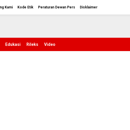
ng Kami
Kode Etik
Peraturan Dewan Pers
Disklaimer
Edukasi
Rileks
Video