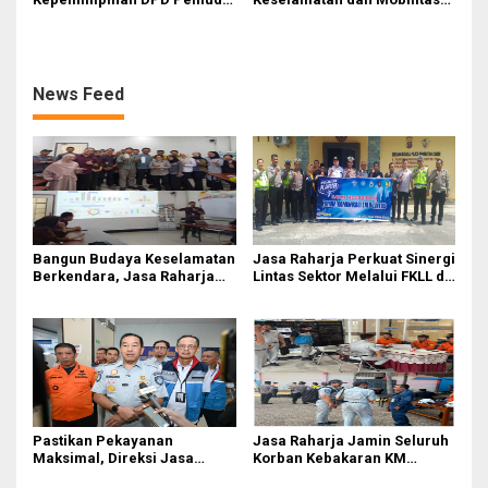
Karya Nasional Kota Medan
Masyarakat, Jasa Raharja
kepada Josef Sembiring
Raih Penghargaan di Ajang
Transportasi Indonesia
Awards 2026
News Feed
Bangun Budaya Keselamatan
Jasa Raharja Perkuat Sinergi
Berkendara, Jasa Raharja
Lintas Sektor Melalui FKLL di
Gelar Safety Campaign di PT
Serdang Bedagai
Pasifik Medan Industri
Pastikan Pekayanan
Jasa Raharja Jamin Seluruh
Maksimal, Direksi Jasa
Korban Kebakaran KM
Raharja Tinjau Korban
Mutiara Sentosa II di