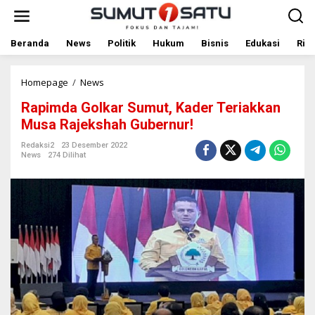
L
e
w
a
Beranda
News
Politik
Hukum
Bisnis
Edukasi
Rile
t
i
k
Homepage
/
News
R
e
a
Rapimda Golkar Sumut, Kader Teriakkan
k
p
o
i
Musa Rajekshah Gubernur!
n
m
t
d
Redaksi2
23 Desember 2022
News
274 Dilihat
e
a
n
G
o
l
k
a
r
S
u
m
u
t
,