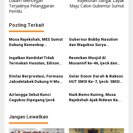
Dalam Mencegah
Rajekshah Sangat Layak
Terjadinya Pelanggaran
Maju Calon Gubernur Sumut
v
Pemilu
i
g
Posting Terkait
a
s
Musa Rajekshah, MES Sumut
Gubernur Bobby Nasution
Dukung Kemenkop
dan Wagubsu Surya
i
Menghadirkan Koperasi
Halalbihalal di Rumah Musa
Merah Putih Berpola Syariah
Rajekshah
p
Ingatkan Kandidat Tidak
Resmikan Masjid Al
Termakan Hasutan, Edison
Musannif ke-46, Ijeck dan
o
Tamba: Keberhasilan Ijeck
Ustaz Derry Sulaiman
s
Pimpin Golkar Sumut Tak
Sampaikan Pesan Ini
Dinilai Berprestasi, Formasu
Gelar Donor Darah & Baksos
Terbantahkan
Jabodetabek Dukung H Musa
HUT SMSI Ke-7, Ijeck: SMSI
Rajekshah Maju Calon
Wadah untuk Semua
Gubernur Sumut
Kalangan
Airlangga Sebut Kunci
Naik Bemo Kuning, Musa
Cagubsu Dipegang Ijeck
Rajekshah Ajak Ridwan Kamil
Berburu Kuliner Malam Hari
Jangan Lewatkan