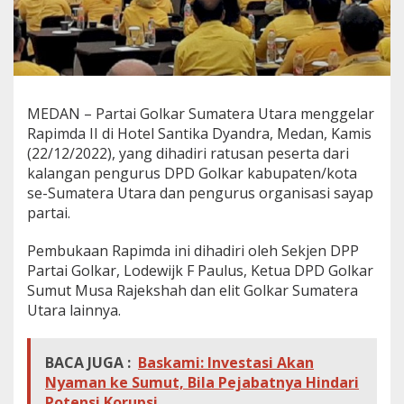
K
a
d
e
r
T
e
MEDAN – Partai Golkar Sumatera Utara menggelar
r
Rapimda II di Hotel Santika Dyandra, Medan, Kamis
i
(22/12/2022), yang dihadiri ratusan peserta dari
a
kalangan pengurus DPD Golkar kabupaten/kota
k
k
se-Sumatera Utara dan pengurus organisasi sayap
a
partai.
n
M
Pembukaan Rapimda ini dihadiri oleh Sekjen DPP
u
Partai Golkar, Lodewijk F Paulus, Ketua DPD Golkar
s
a
Sumut Musa Rajekshah dan elit Golkar Sumatera
R
Utara lainnya.
a
j
e
BACA JUGA :
Baskami: Investasi Akan
k
Nyaman ke Sumut, Bila Pejabatnya Hindari
s
h
Potensi Korupsi