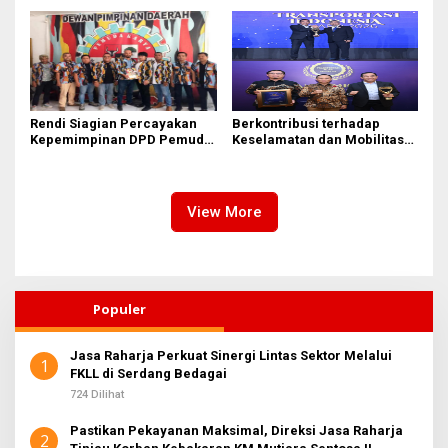
Kebakaran KM Mutiara
Perairan Sumenep
Sentosa II
Rendi Siagian Percayakan
Berkontribusi terhadap
Kepemimpinan DPD Pemuda
Keselamatan dan Mobilitas
Karya Nasional Kota Medan
Masyarakat, Jasa Raharja
kepada Josef Sembiring
Raih Penghargaan di Ajang
Transportasi Indonesia
Awards 2026
View More
Populer
Jasa Raharja Perkuat Sinergi Lintas Sektor Melalui
1
FKLL di Serdang Bedagai
724 Dilihat
Pastikan Pekayanan Maksimal, Direksi Jasa Raharja
2