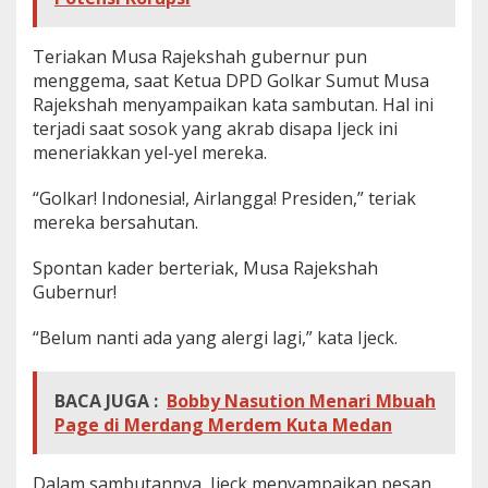
a
h
G
Teriakan Musa Rajekshah gubernur pun
u
menggema, saat Ketua DPD Golkar Sumut Musa
b
Rajekshah menyampaikan kata sambutan. Hal ini
e
terjadi saat sosok yang akrab disapa Ijeck ini
r
meneriakkan yel-yel mereka.
n
u
r
“Golkar! Indonesia!, Airlangga! Presiden,” teriak
!
mereka bersahutan.
Spontan kader berteriak, Musa Rajekshah
Gubernur!
“Belum nanti ada yang alergi lagi,” kata Ijeck.
BACA JUGA :
Bobby Nasution Menari Mbuah
Page di Merdang Merdem Kuta Medan
Dalam sambutannya, Ijeck menyampaikan pesan