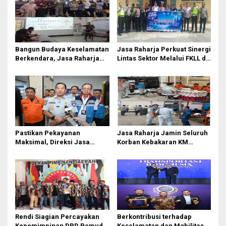
Bangun Budaya Keselamatan
Jasa Raharja Perkuat Sinergi
Berkendara, Jasa Raharja
Lintas Sektor Melalui FKLL di
Gelar Safety Campaign di PT
Serdang Bedagai
Pasifik Medan Industri
Pastikan Pekayanan
Jasa Raharja Jamin Seluruh
Maksimal, Direksi Jasa
Korban Kebakaran KM
Raharja Tinjau Korban
Mutiara Sentosa II di
Kebakaran KM Mutiara
Perairan Sumenep
Sentosa II
Rendi Siagian Percayakan
Berkontribusi terhadap
Kepemimpinan DPD Pemuda
Keselamatan dan Mobilitas