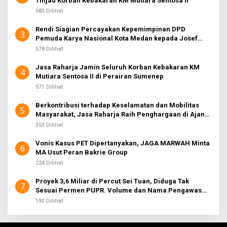
Tinjau Korban Kebakaran KM Mutiara Sentosa II
583 Dilihat
Rendi Siagian Percayakan Kepemimpinan DPD
3
Pemuda Karya Nasional Kota Medan kepada Josef
Sembiring
578 Dilihat
Jasa Raharja Jamin Seluruh Korban Kebakaran KM
4
Mutiara Sentosa II di Perairan Sumenep
571 Dilihat
Berkontribusi terhadap Keselamatan dan Mobilitas
5
Masyarakat, Jasa Raharja Raih Penghargaan di Ajang
Transportasi Indonesia Awards 2026
353 Dilihat
Vonis Kasus PET Dipertanyakan, JAGA MARWAH Minta
6
MA Usut Peran Bakrie Group
224 Dilihat
Proyek 3,6 Miliar di Percut Sei Tuan, Diduga Tak
7
Sesuai Permen PUPR. Volume dan Nama Pengawas
Tidak Tercantum di Papan Informasi
193 Dilihat