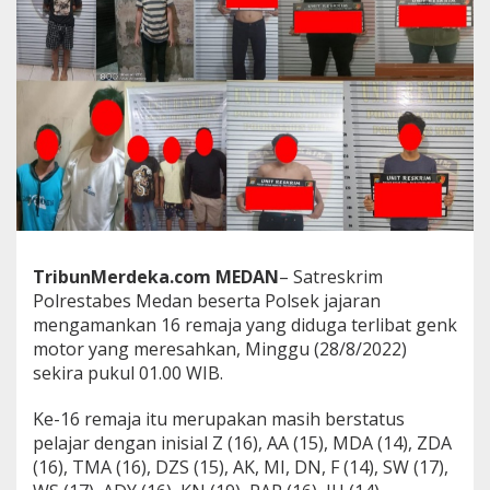
e
s
M
e
d
a
n
A
m
a
n
k
a
TribunMerdeka.com MEDAN
– Satreskrim
n
Polrestabes Medan beserta Polsek jajaran
1
mengamankan 16 remaja yang diduga terlibat genk
6
R
motor yang meresahkan, Minggu (28/8/2022)
e
sekira pukul 01.00 WIB.
m
a
Ke-16 remaja itu merupakan masih berstatus
j
pelajar dengan inisial Z (16), AA (15), MDA (14), ZDA
a
G
(16), TMA (16), DZS (15), AK, MI, DN, F (14), SW (17),
e