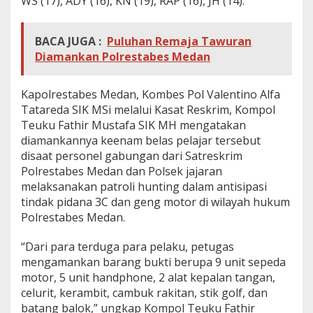
WS (17), ADY (16), KN (19), RAP (16), JH (14).
n
k
M
BACA JUGA :
Puluhan Remaja Tawuran
o
Diamankan Polrestabes Medan
t
o
r
Kapolrestabes Medan, Kombes Pol Valentino Alfa
Tatareda SIK MSi melalui Kasat Reskrim, Kompol
Teuku Fathir Mustafa SIK MH mengatakan
diamankannya keenam belas pelajar tersebut
disaat personel gabungan dari Satreskrim
Polrestabes Medan dan Polsek jajaran
melaksanakan patroli hunting dalam antisipasi
tindak pidana 3C dan geng motor di wilayah hukum
Polrestabes Medan.
“Dari para terduga para pelaku, petugas
mengamankan barang bukti berupa 9 unit sepeda
motor, 5 unit handphone, 2 alat kepalan tangan,
celurit, kerambit, cambuk rakitan, stik golf, dan
batang balok,” ungkap Kompol Teuku Fathir