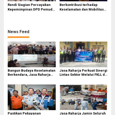
Rendi Siagian Percayakan
Berkontribusi terhadap
Kepemimpinan DPD Pemuda
Keselamatan dan Mobilitas
Karya Nasional Kota Medan
Masyarakat, Jasa Raharja
kepada Josef Sembiring
Raih Penghargaan di Ajang
Transportasi Indonesia
Awards 2026
News Feed
Bangun Budaya Keselamatan
Jasa Raharja Perkuat Sinergi
Berkendara, Jasa Raharja
Lintas Sektor Melalui FKLL di
Gelar Safety Campaign di PT
Serdang Bedagai
Pasifik Medan Industri
Pastikan Pekayanan
Jasa Raharja Jamin Seluruh