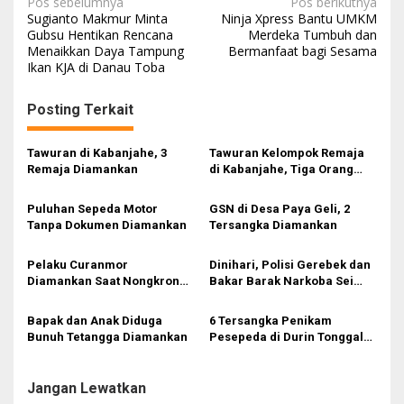
N
Pos sebelumnya
Pos berikutnya
Sugianto Makmur Minta
Ninja Xpress Bantu UMKM
a
Gubsu Hentikan Rencana
Merdeka Tumbuh dan
Menaikkan Daya Tampung
Bermanfaat bagi Sesama
v
Ikan KJA di Danau Toba
i
g
Posting Terkait
a
s
Tawuran di Kabanjahe, 3
Tawuran Kelompok Remaja
Remaja Diamankan
di Kabanjahe, Tiga Orang
i
Diamankan Polisi
p
Puluhan Sepeda Motor
GSN di Desa Paya Geli, 2
Tanpa Dokumen Diamankan
Tersangka Diamankan
o
s
Pelaku Curanmor
Dinihari, Polisi Gerebek dan
Diamankan Saat Nongkrong
Bakar Barak Narkoba Sei
di Warung
Mencirim 2 Pelaku
Diamankan
Bapak dan Anak Diduga
6 Tersangka Penikam
Bunuh Tetangga Diamankan
Pesepeda di Durin Tonggal
Diamankan
Jangan Lewatkan