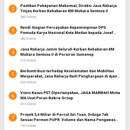
Pastikan Pekayanan Maksimal, Direksi Jasa Raharja
2
Tinjau Korban Kebakaran KM Mutiara Sentosa II
585 Dilihat
Rendi Siagian Percayakan Kepemimpinan DPD
3
Pemuda Karya Nasional Kota Medan kepada Josef
Sembiring
582 Dilihat
Jasa Raharja Jamin Seluruh Korban Kebakaran KM
4
Mutiara Sentosa II di Perairan Sumenep
575 Dilihat
Berkontribusi terhadap Keselamatan dan Mobilitas
5
Masyarakat, Jasa Raharja Raih Penghargaan di Ajang
Transportasi Indonesia Awards 2026
354 Dilihat
Vonis Kasus PET Dipertanyakan, JAGA MARWAH Minta
6
MA Usut Peran Bakrie Group
232 Dilihat
Proyek 3,6 Miliar di Percut Sei Tuan, Diduga Tak
7
Sesuai Permen PUPR. Volume dan Nama Pengawas
Tidak Tercantum di Papan Informasi
193 Dilihat