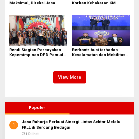
Maksimal, Direksi Jasa
Korban Kebakaran KM
Raharja Tinjau Korban
Mutiara Sentosa II di
Kebakaran KM Mutiara
Perairan Sumenep
Sentosa II
Rendi Siagian Percayakan
Berkontribusi terhadap
Kepemimpinan DPD Pemuda
Keselamatan dan Mobilitas
Karya Nasional Kota Medan
Masyarakat, Jasa Raharja
kepada Josef Sembiring
Raih Penghargaan di Ajang
Transportasi Indonesia
Awards 2026
View More
Populer
Jasa Raharja Perkuat Sinergi Lintas Sektor Melalui
1
FKLL di Serdang Bedagai
731 Dilihat