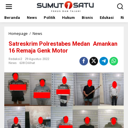
L
e
w
a
Beranda
News
Politik
Hukum
Bisnis
Edukasi
Rile
t
i
k
Homepage
/
News
S
e
a
Satreskrim Polrestabes Medan Amankan
k
t
o
r
16 Remaja Genk Motor
n
e
t
s
Redaksi2
29 Agustus 2022
News
638 Dilihat
e
k
n
r
i
m
P
o
l
r
e
s
t
a
b