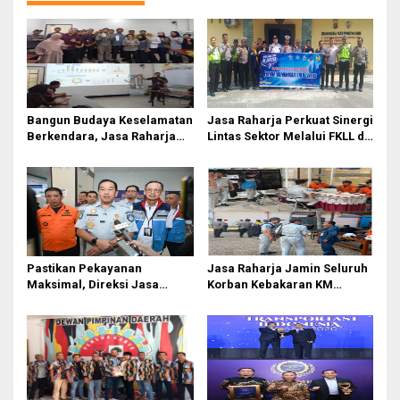
Bangun Budaya Keselamatan
Jasa Raharja Perkuat Sinergi
Berkendara, Jasa Raharja
Lintas Sektor Melalui FKLL di
Gelar Safety Campaign di PT
Serdang Bedagai
Pasifik Medan Industri
Pastikan Pekayanan
Jasa Raharja Jamin Seluruh
Maksimal, Direksi Jasa
Korban Kebakaran KM
Raharja Tinjau Korban
Mutiara Sentosa II di
Kebakaran KM Mutiara
Perairan Sumenep
Sentosa II