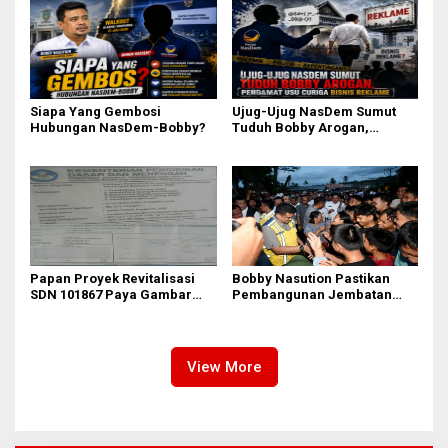
Tercantum di Papan
Informasi
Siapa Yang Gembosi
Ujug-Ujug NasDem Sumut
Hubungan NasDem-Bobby?
Tuduh Bobby Arogan,
Pengamat USU Curiga Bisnis
Reklame
Papan Proyek Revitalisasi
Bobby Nasution Pastikan
SDN 101867 Paya Gambar
Pembangunan Jembatan
Rp164 Juta Diduga Langgar
Sungai Mo’awo Dimulai
Juknis Kemendikdasmen,
Tahun Ini, Ajak Warga Kawal
Unsur Konsultan dan Komite
Bersama
Tidak Ada
View More