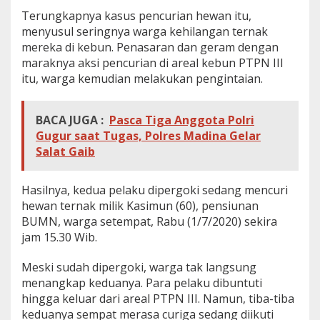
a
Terungkapnya kasus pencurian hewan itu,
l
menyusul seringnya warga kehilangan ternak
u
mereka di kebun. Penasaran dan geram dengan
n
g
maraknya aksi pencurian di areal kebun PTPN III
u
itu, warga kemudian melakukan pengintaian.
n
D
i
BACA JUGA :
Pasca Tiga Anggota Polri
a
Gugur saat Tugas, Polres Madina Gelar
m
u
Salat Gaib
k
M
a
Hasilnya, kedua pelaku dipergoki sedang mencuri
s
hewan ternak milik Kasimun (60), pensiunan
s
BUMN, warga setempat, Rabu (1/7/2020) sekira
a
jam 15.30 Wib.
Meski sudah dipergoki, warga tak langsung
menangkap keduanya. Para pelaku dibuntuti
hingga keluar dari areal PTPN III. Namun, tiba-tiba
keduanya sempat merasa curiga sedang diikuti