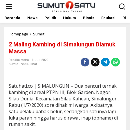
L
e
w
a
Beranda
News
Politik
Hukum
Bisnis
Edukasi
Rile
t
i
k
Homepage
/
Sumut
2
e
M
2 Maling Kambing di Simalungun Diamuk
k
a
o
l
Massa
n
i
t
n
Redaksimetro
3 Juli 2020
Sumut
948 Dilihat
e
g
n
K
a
m
Satuhati.co | SIMALUNGUN – Dua pencuri ternak
b
i
kambing di areal PTPN III, Blok Garden, Nagori
n
Silau Dunia, Kecamatan Silau Kahean, Simalungun,
g
Rabu (1/7/2020) sore dihakimi warga. Akibatnya,
d
satu pelaku babak belur, sedangkan satunya lagi
i
luka parah hingga harus dirawat inap (opname) di
S
i
rumah sakit.
m