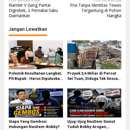
N
Klambir V Gang Pantai
Pria Tanpa Identitas Tewas
a
Digrebek, 2 Pemakai Sabu
Tergantung di Pohon
Diamankan
Nangka
v
i
Jangan Lewatkan
g
a
s
i
p
o
Polemik Kesultanan Langkat,
Proyek 3,6 Miliar di Percut
Plt Bupati : Harus Diputuskan
Sei Tuan, Diduga Tak Sesuai
s
Bersama Melalui Forum
Permen PUPR. Volume dan
Dialog
Nama Pengawas Tidak
Tercantum di Papan
Informasi
Siapa Yang Gembosi
Ujug-Ujug NasDem Sumut
Hubungan NasDem-Bobby?
Tuduh Bobby Arogan,