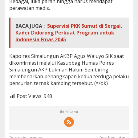
Bedagai, luka parah hingga harus mendapat
perawatan medis.
BACA JUGA :
Supervisi PKK Sumut di Sergai,
Kader Didorong Perkuat Program untuk
Indonesia Emas 2045
Kapolres Simalungun AKBP Agus Waluyo SIK saat
dikonfirmasi melalui Kasubbag Humas Polres
Simalungun AKP Lukman Hakim Sembiring
membenarkan penangkapan kedua terduga pelaku
pencurian ternak kambing tersebut. (*/ok)
Post Views:
948
Ikuti Kami
Pos sebelumnya
Pos berikutnya