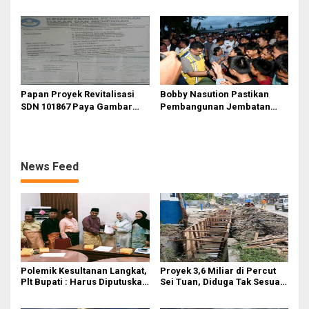
Pengamat USU Curiga Bisnis
Reklame
Papan Proyek Revitalisasi
Bobby Nasution Pastikan
SDN 101867 Paya Gambar
Pembangunan Jembatan
Rp164 Juta Diduga Langgar
Sungai Mo’awo Dimulai
Juknis Kemendikdasmen,
Tahun Ini, Ajak Warga Kawal
Unsur Konsultan dan Komite
Bersama
Tidak Ada
News Feed
Polemik Kesultanan Langkat,
Proyek 3,6 Miliar di Percut
Plt Bupati : Harus Diputuskan
Sei Tuan, Diduga Tak Sesuai
Bersama Melalui Forum
Permen PUPR. Volume dan
Dialog
Nama Pengawas Tidak