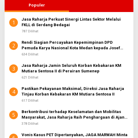
Populer
Jasa Raharja Perkuat Sinergi Lintas Sektor Melalui
1
FKLL di Serdang Bedagai
787 Dilihat
Rendi Siagian Percayakan Kepemimpinan DPD
2
Pemuda Karya Nasional Kota Medan kepada Josef
Sembiring
634 Dilihat
Jasa Raharja Jamin Seluruh Korban Kebakaran KM
3
Mutiara Sentosa II di Perairan Sumenep
621 Dilihat
Pastikan Pekayanan Maksimal, Direksi Jasa Raharja
4
Tinjau Korban Kebakaran KM Mutiara Sentosa II
617 Dilihat
Berkontribusi terhadap Keselamatan dan Mobilitas
5
Masyarakat, Jasa Raharja Raih Penghargaan di Ajang
Transportasi Indonesia Awards 2026
378 Dilihat
Vonis Kasus PET Dipertanyakan, JAGA MARWAH Minta
6