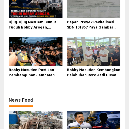
Informasi
Ujug-Ujug NasDem Sumut
Papan Proyek Revitalisasi
Tuduh Bobby Arogan,
SDN 101867 Paya Gambar
Pengamat USU Curiga Bisnis
Rp164 Juta Diduga Langgar
Reklame
Juknis Kemendikdasmen,
Unsur Konsultan dan Komite
Tidak Ada
Bobby Nasution Pastikan
Bobby Nasution Kembangkan
Pembangunan Jembatan
Pelabuhan Roro Jadi Pusat
Sungai Mo’awo Dimulai
Distribusi Logistik di
Tahun Ini, Ajak Warga Kawal
Kepulauan Nias
Bersama
News Feed