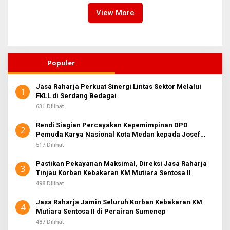
Bersama
View More
Populer
Jasa Raharja Perkuat Sinergi Lintas Sektor Melalui
1
FKLL di Serdang Bedagai
631 Dilihat
Rendi Siagian Percayakan Kepemimpinan DPD
2
Pemuda Karya Nasional Kota Medan kepada Josef
Sembiring
517 Dilihat
Pastikan Pekayanan Maksimal, Direksi Jasa Raharja
3
Tinjau Korban Kebakaran KM Mutiara Sentosa II
498 Dilihat
Jasa Raharja Jamin Seluruh Korban Kebakaran KM
4
Mutiara Sentosa II di Perairan Sumenep
487 Dilihat