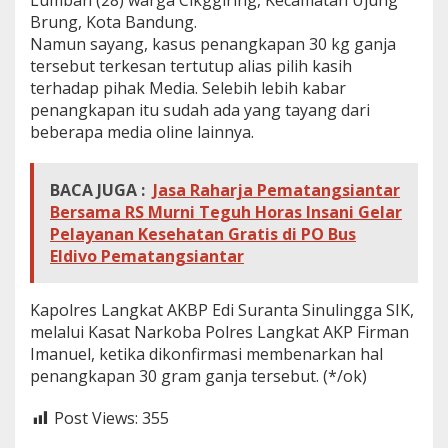
Lumban (28) warga Cikggiring, Kecamatan Ujung
a
Brung, Kota Bandung.
A
Namun sayang, kasus penangkapan 30 kg ganja
s
tersebut terkesan tertutup alias pilih kasih
a
l
terhadap pihak Media. Selebih lebih kabar
B
penangkapan itu sudah ada yang tayang dari
a
beberapa media oline lainnya.
n
d
u
BACA JUGA :
Jasa Raharja Pematangsiantar
n
g
Bersama RS Murni Teguh Horas Insani Gelar
T
Pelayanan Kesehatan Gratis di PO Bus
e
Eldivo Pematangsiantar
r
j
a
Kapolres Langkat AKBP Edi Suranta Sinulingga SIK,
r
melalui Kasat Narkoba Polres Langkat AKP Firman
i
Imanuel, ketika dikonfirmasi membenarkan hal
n
g
penangkapan 30 gram ganja tersebut. (*/ok)
R
a
Post Views:
355
z
i