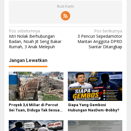
a
Ikuti Kami
d
i
L
a
n
N
Pos sebelumnya
Pos berikutnya
g
Istri Nolak Berhubungan
3 Pencuri Sepedamotor
a
k
Badan, Noah Jit Seng Bakar
Mantan Anggota DPRD
a
Rumah, 3 Anak Melepuh
Siantar Ditangkap
v
t
i
Jangan Lewatkan
g
a
s
i
p
o
Proyek 3,6 Miliar di Percut
Siapa Yang Gembosi
Sei Tuan, Diduga Tak Sesuai
Hubungan NasDem-Bobby?
s
Permen PUPR. Volume dan
Nama Pengawas Tidak
Tercantum di Papan