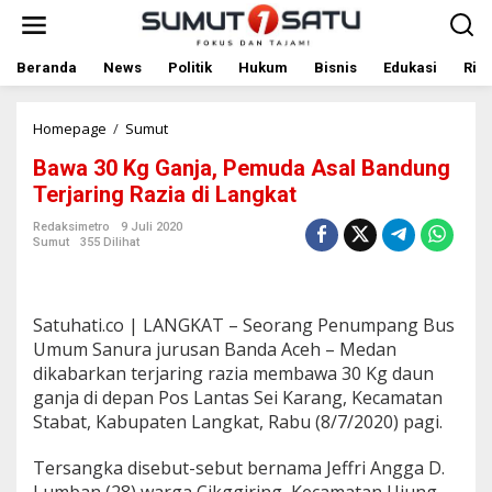
L
e
w
a
Beranda
News
Politik
Hukum
Bisnis
Edukasi
Rile
t
i
k
Homepage
/
Sumut
B
e
a
Bawa 30 Kg Ganja, Pemuda Asal Bandung
k
w
o
a
Terjaring Razia di Langkat
n
3
t
0
Redaksimetro
9 Juli 2020
Sumut
355 Dilihat
e
K
n
g
G
a
Satuhati.co | LANGKAT – Seorang Penumpang Bus
n
j
Umum Sanura jurusan Banda Aceh – Medan
a
dikabarkan terjaring razia membawa 30 Kg daun
,
ganja di depan Pos Lantas Sei Karang, Kecamatan
P
Stabat, Kabupaten Langkat, Rabu (8/7/2020) pagi.
e
m
u
Tersangka disebut-sebut bernama Jeffri Angga D.
d