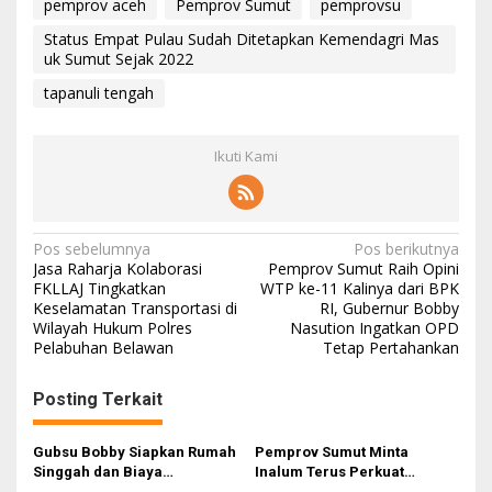
pemprov aceh
Pemprov Sumut
pemprovsu
Status Empat Pulau Sudah Ditetapkan Kemendagri Mas
uk Sumut Sejak 2022
tapanuli tengah
Ikuti Kami
N
Pos sebelumnya
Pos berikutnya
Jasa Raharja Kolaborasi
Pemprov Sumut Raih Opini
a
FKLLAJ Tingkatkan
WTP ke-11 Kalinya dari BPK
Keselamatan Transportasi di
RI, Gubernur Bobby
v
Wilayah Hukum Polres
Nasution Ingatkan OPD
i
Pelabuhan Belawan
Tetap Pertahankan
g
Posting Terkait
a
s
Gubsu Bobby Siapkan Rumah
Pemprov Sumut Minta
i
Singgah dan Biaya
Inalum Terus Perkuat
Transportasi untuk Bayi
Pendidikan dan Kelestarian