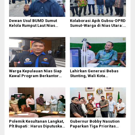
Dewan Usul BUMD Sumut
Kolaborasi Apik Gubsu-DPRD
Kelola Rumput Laut Nias
Sumut-Warga di Nias Utara:
Utara dari Hulu ke Hilir
Jalan Rusak Puluhan Tahun
Akhirnya Diperbaiki
Warga Kepulauan Nias Siap
Lahirkan Generasi Bebas
Kawal Program Berkantor
Stunting, Wali Kota
Gubsu Bobby Nasution
Tebingtinggi Dorong
Optimalisasi SP3 Catin
Polemik Kesultanan Langkat,
Gubernur Bobby Nasution
Plt Bupati : Harus Diputuskan
Paparkan Tiga Prioritas
Bersama Melalui Forum
Pembangunan Kepulauan