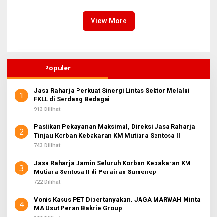
Dialog
Nias
View More
Populer
Jasa Raharja Perkuat Sinergi Lintas Sektor Melalui
1
FKLL di Serdang Bedagai
913 Dilihat
Pastikan Pekayanan Maksimal, Direksi Jasa Raharja
2
Tinjau Korban Kebakaran KM Mutiara Sentosa II
743 Dilihat
Jasa Raharja Jamin Seluruh Korban Kebakaran KM
3
Mutiara Sentosa II di Perairan Sumenep
722 Dilihat
Vonis Kasus PET Dipertanyakan, JAGA MARWAH Minta
4
MA Usut Peran Bakrie Group