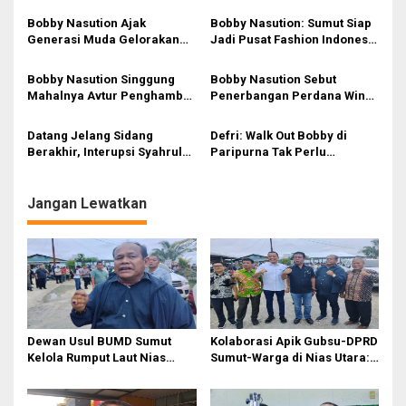
p
Penderita Suspek Leukemia
Lingkungan di Kawasan
Bobby Nasution Ajak
Bobby Nasution: Sumut Siap
o
Asal Nias Barat
Danau Toba
Generasi Muda Gelorakan
Jadi Pusat Fashion Indonesia
s
Semangat Juang ’45
Lewat Wastra
Bobby Nasution Singgung
Bobby Nasution Sebut
Mahalnya Avtur Penghambat
Penerbangan Perdana Wings
Pengembangan Industri
Air Kualanamu–Mandailing
Penerbangan di Sumut
Natal Pangkas Waktu
Datang Jelang Sidang
Defri: Walk Out Bobby di
Tempuh dan Perkuat
Berakhir, Interupsi Syahrul
Paripurna Tak Perlu
Konektivitas
Soal Kuorum Paripurna
Dipersoalkan, Sudah Sesuai
DPRD Sumut Tuai Sorotan
Kourum
Jangan Lewatkan
Dewan Usul BUMD Sumut
Kolaborasi Apik Gubsu-DPRD
Kelola Rumput Laut Nias
Sumut-Warga di Nias Utara:
Utara dari Hulu ke Hilir
Jalan Rusak Puluhan Tahun
Akhirnya Diperbaiki