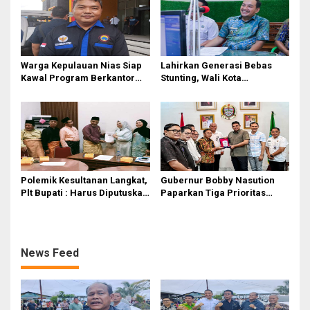
Warga Kepulauan Nias Siap
Lahirkan Generasi Bebas
Kawal Program Berkantor
Stunting, Wali Kota
Gubsu Bobby Nasution
Tebingtinggi Dorong
Optimalisasi SP3 Catin
Polemik Kesultanan Langkat,
Gubernur Bobby Nasution
Plt Bupati : Harus Diputuskan
Paparkan Tiga Prioritas
Bersama Melalui Forum
Pembangunan Kepulauan
Dialog
Nias
News Feed