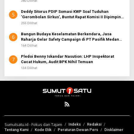
380 Dilihat
Deddy Sitorus PDIP Somasi KWP Soal Tuduhan
5
‘Gerombolan Sirkus’, Buntut Rapat Komisi II Dipimpin
Sufmi Dasco Ahmad
255 Dilihat
Bangun Budaya Keselamatan Berkendara, Jasa
6
Raharja Gelar Safety Campaign di PT Pasifik Medan
Industri
164 Dilihat
Pledoi Benny Iskandar Nasution: LHP Inspektorat
7
Cacat Hukum, Audit BPK Nihil Temuan
134 Dilihat
Sumutsatu.id - Fokus dan Tajam
Indeks
Redaksi
Tentang Kami
Kode Etik
Peraturan Dewan Pers
Disklaimer