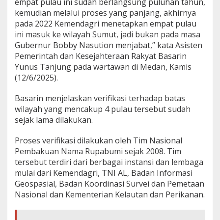
empat pulau ini sudah berlangsung puluhan tahun,
u
kemudian melalui proses yang panjang, akhirnya
k
pada 2022 Kemendagri menetapkan empat pulau
S
ini masuk ke wilayah Sumut, jadi bukan pada masa
u
m
Gubernur Bobby Nasution menjabat,” kata Asisten
u
Pemerintah dan Kesejahteraan Rakyat Basarin
t
Yunus Tanjung pada wartawan di Medan, Kamis
S
(12/6/2025).
e
j
a
Basarin menjelaskan verifikasi terhadap batas
k
wilayah yang mencakup 4 pulau tersebut sudah
2
sejak lama dilakukan.
0
2
Proses verifikasi dilakukan oleh Tim Nasional
2
Pembakuan Nama Rupabumi sejak 2008. Tim
tersebut terdiri dari berbagai instansi dan lembaga
mulai dari Kemendagri, TNI AL, Badan Informasi
Geospasial, Badan Koordinasi Survei dan Pemetaan
Nasional dan Kementerian Kelautan dan Perikanan.