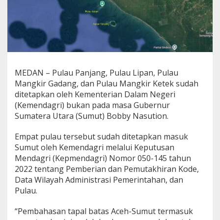
a
h
D
i
t
e
t
a
MEDAN – Pulau Panjang, Pulau Lipan, Pulau
p
Mangkir Gadang, dan Pulau Mangkir Ketek sudah
k
ditetapkan oleh Kementerian Dalam Negeri
a
n
(Kemendagri) bukan pada masa Gubernur
K
Sumatera Utara (Sumut) Bobby Nasution.
e
m
Empat pulau tersebut sudah ditetapkan masuk
e
Sumut oleh Kemendagri melalui Keputusan
n
d
Mendagri (Kepmendagri) Nomor 050-145 tahun
a
2022 tentang Pemberian dan Pemutakhiran Kode,
g
Data Wilayah Administrasi Pemerintahan, dan
r
Pulau.
i
M
a
“Pembahasan tapal batas Aceh-Sumut termasuk
s