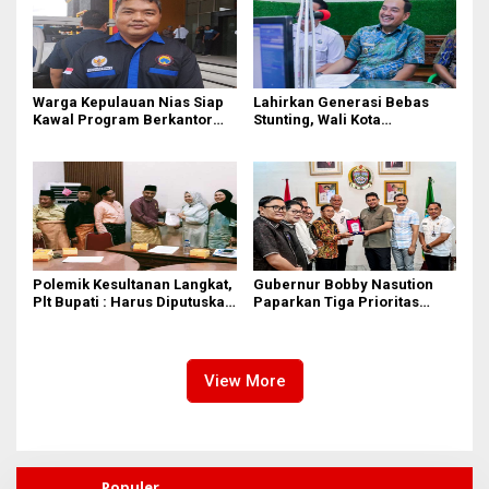
Warga Kepulauan Nias Siap
Lahirkan Generasi Bebas
Kawal Program Berkantor
Stunting, Wali Kota
Gubsu Bobby Nasution
Tebingtinggi Dorong
Optimalisasi SP3 Catin
Polemik Kesultanan Langkat,
Gubernur Bobby Nasution
Plt Bupati : Harus Diputuskan
Paparkan Tiga Prioritas
Bersama Melalui Forum
Pembangunan Kepulauan
Dialog
Nias
View More
Populer