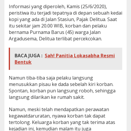
n
Informasi yang diperoleh, Kamis (25/6/2020),
g
peristiwa itu terjadi tepatnya di depan sebuah kedai
u
kopi yang ada di Jalan Stasiun, Pajak Delitua. Saat
n
T
itu sekitar jam 20.00 WIB, korban dan pelaku
e
bernama Purnama Barus (45) warga Jalan
w
Argadusema, Delitua terlibat percekcokan.
a
s
D
BACA JUGA :
Sah! Panitia Lokasabha Resmi
i
t
Bentuk
i
k
a
Namun tiba-tiba saja pelaku langsung
m
menusukkan pisau ke dada sebelah kiri korban.
B
Spontan, korban pun langsung roboh, sehingga
a
langsung dilarikan ke rumah sakit.
r
u
s
Namun, meski telah mendapatkan perawatan
kegawatdaruratan, nyawa korban tak dapat
tertolong. Keluarga korban yang tak terima atas
kejadian ini, kemudian malam itu juga