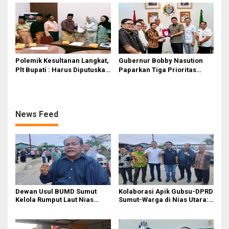
Optimalisasi SP3 Catin
Polemik Kesultanan Langkat,
Gubernur Bobby Nasution
Plt Bupati : Harus Diputuskan
Paparkan Tiga Prioritas
Bersama Melalui Forum
Pembangunan Kepulauan
Dialog
Nias
News Feed
Dewan Usul BUMD Sumut
Kolaborasi Apik Gubsu-DPRD
Kelola Rumput Laut Nias
Sumut-Warga di Nias Utara:
Utara dari Hulu ke Hilir
Jalan Rusak Puluhan Tahun
Akhirnya Diperbaiki