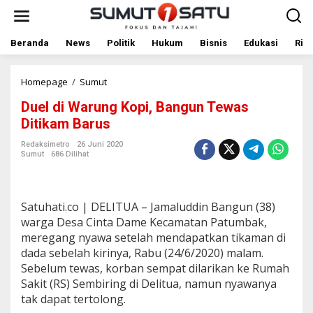
L
e
w
a
Beranda
News
Politik
Hukum
Bisnis
Edukasi
Rile
t
i
k
Homepage
/
Sumut
D
e
u
Duel di Warung Kopi, Bangun Tewas
k
e
o
l
Ditikam Barus
n
d
t
i
Redaksimetro
26 Juni 2020
Sumut
686 Dilihat
e
W
n
a
r
u
Satuhati.co | DELITUA – Jamaluddin Bangun (38)
n
g
warga Desa Cinta Dame Kecamatan Patumbak,
K
meregang nyawa setelah mendapatkan tikaman di
o
dada sebelah kirinya, Rabu (24/6/2020) malam.
p
Sebelum tewas, korban sempat dilarikan ke Rumah
i
Sakit (RS) Sembiring di Delitua, namun nyawanya
,
B
tak dapat tertolong.
a