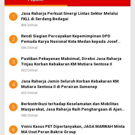
Jasa Raharja Perkuat Sinergi Lintas Sektor Melalui
1
FKLL di Serdang Bedagai
806 Dilihat
Rendi Siagian Percayakan Kepemimpinan DPD
2
Pemuda Karya Nasional Kota Medan kepada Josef
Sembiring
646 Dilihat
Pastikan Pekayanan Maksimal, Direksi Jasa Raharja
3
Tinjau Korban Kebakaran KM Mutiara Sentosa II
632 Dilihat
Jasa Raharja Jamin Seluruh Korban Kebakaran KM
4
Mutiara Sentosa II di Perairan Sumenep
632 Dilihat
Berkontribusi terhadap Keselamatan dan Mobilitas
5
Masyarakat, Jasa Raharja Raih Penghargaan di Ajang
Transportasi Indonesia Awards 2026
385 Dilihat
Vonis Kasus PET Dipertanyakan, JAGA MARWAH Minta
6
MA Usut Peran Bakrie Group