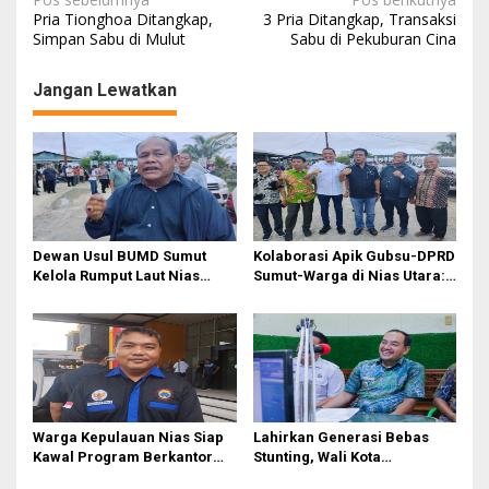
N
Pria Tionghoa Ditangkap,
3 Pria Ditangkap, Transaksi
a
Simpan Sabu di Mulut
Sabu di Pekuburan Cina
v
Jangan Lewatkan
i
g
a
s
i
p
Dewan Usul BUMD Sumut
Kolaborasi Apik Gubsu-DPRD
o
Kelola Rumput Laut Nias
Sumut-Warga di Nias Utara:
Utara dari Hulu ke Hilir
Jalan Rusak Puluhan Tahun
s
Akhirnya Diperbaiki
Warga Kepulauan Nias Siap
Lahirkan Generasi Bebas
Kawal Program Berkantor
Stunting, Wali Kota
Gubsu Bobby Nasution
Tebingtinggi Dorong