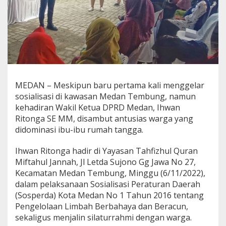
i
l
a
t
u
r
r
a
h
MEDAN – Meskipun baru pertama kali menggelar
m
sosialisasi di kawasan Medan Tembung, namun
i
kehadiran Wakil Ketua DPRD Medan, Ihwan
d
e
Ritonga SE MM, disambut antusias warga yang
n
didominasi ibu-ibu rumah tangga.
g
a
Ihwan Ritonga hadir di Yayasan Tahfizhul Quran
n
Miftahul Jannah, Jl Letda Sujono Gg Jawa No 27,
W
a
Kecamatan Medan Tembung, Minggu (6/11/2022),
r
dalam pelaksanaan Sosialisasi Peraturan Daerah
g
(Sosperda) Kota Medan No 1 Tahun 2016 tentang
a
Pengelolaan Limbah Berbahaya dan Beracun,
G
a
sekaligus menjalin silaturrahmi dengan warga.
n