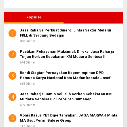
Populer
Jasa Raharja Perkuat Sinergi Lintas Sektor Melalui
1
FKLL di Serdang Bedagai
830 Dilihat
Pastikan Pekayanan Maksimal, Direksi Jasa Raharja
2
Tinjau Korban Kebakaran KM Mutiara Sentosa II
674 Dilihat
Rendi Siagian Percayakan Kepemimpinan DPD
3
Pemuda Karya Nasional Kota Medan kepada Josef
Sembiring
665 Dilihat
Jasa Raharja Jamin Seluruh Korban Kebakaran KM
4
Mutiara Sentosa II di Perairan Sumenep
659 Dilihat
Vonis Kasus PET Dipertanyakan, JAGA MARWAH Minta
5
MA Usut Peran Bakrie Group
317 Dilihat