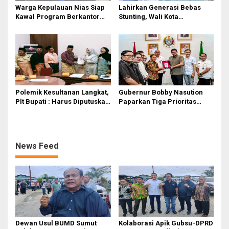
Warga Kepulauan Nias Siap
Lahirkan Generasi Bebas
Kawal Program Berkantor
Stunting, Wali Kota
Gubsu Bobby Nasution
Tebingtinggi Dorong
Optimalisasi SP3 Catin
Polemik Kesultanan Langkat,
Gubernur Bobby Nasution
Plt Bupati : Harus Diputuskan
Paparkan Tiga Prioritas
Bersama Melalui Forum
Pembangunan Kepulauan
Dialog
Nias
News Feed
Dewan Usul BUMD Sumut
Kolaborasi Apik Gubsu-DPRD