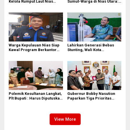
Kelola Rumput Laut Nias
Sumut-Warga di Nias Utara:
Utara dari Hulu ke Hilir
Jalan Rusak Puluhan Tahun
Akhirnya Diperbaiki
Warga Kepulauan Nias Siap
Lahirkan Generasi Bebas
Kawal Program Berkantor
Stunting, Wali Kota
Gubsu Bobby Nasution
Tebingtinggi Dorong
Optimalisasi SP3 Catin
Polemik Kesultanan Langkat,
Gubernur Bobby Nasution
Plt Bupati : Harus Diputuskan
Paparkan Tiga Prioritas
Bersama Melalui Forum
Pembangunan Kepulauan
Dialog
Nias
View More