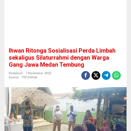
s
a
s
i
P
e
r
d
a
Ihwan Ritonga Sosialisasi Perda Limbah
L
i
sekaligus Silaturrahmi dengan Warga
m
Gang Jawa Medan Tembung
b
a
Redaksi2
7 November 2022
h
Sumut
795 Dilihat
s
e
k
a
l
i
g
u
s
S