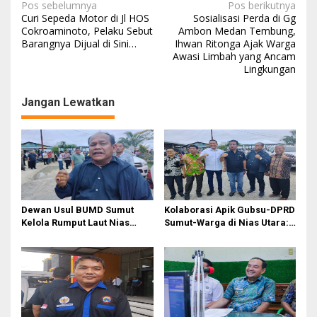
N
Pos sebelumnya
Pos berikutnya
Curi Sepeda Motor di Jl HOS
Sosialisasi Perda di Gg
a
Cokroaminoto, Pelaku Sebut
Ambon Medan Tembung,
Barangnya Dijual di Sini…
Ihwan Ritonga Ajak Warga
v
Awasi Limbah yang Ancam
i
Lingkungan
g
Jangan Lewatkan
a
s
i
p
o
s
Dewan Usul BUMD Sumut
Kolaborasi Apik Gubsu-DPRD
Kelola Rumput Laut Nias
Sumut-Warga di Nias Utara:
Utara dari Hulu ke Hilir
Jalan Rusak Puluhan Tahun
Akhirnya Diperbaiki