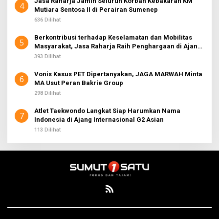
Jasa Raharja Jamin Seluruh Korban Kebakaran KM
4
Mutiara Sentosa II di Perairan Sumenep
636 Dilihat
Berkontribusi terhadap Keselamatan dan Mobilitas
5
Masyarakat, Jasa Raharja Raih Penghargaan di Ajang
Transportasi Indonesia Awards 2026
393 Dilihat
Vonis Kasus PET Dipertanyakan, JAGA MARWAH Minta
6
MA Usut Peran Bakrie Group
298 Dilihat
Atlet Taekwondo Langkat Siap Harumkan Nama
7
Indonesia di Ajang Internasional G2 Asian
113 Dilihat