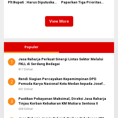
Plt Bupati : Harus Diputuskan
Paparkan Tiga Prioritas
Bersama Melalui Forum
Pembangunan Kepulauan
Dialog
Nias
View More
Populer
Jasa Raharja Perkuat Sinergi Lintas Sektor Melalui
1
FKLL di Serdang Bedagai
817 Dilihat
Rendi Siagian Percayakan Kepemimpinan DPD
2
Pemuda Karya Nasional Kota Medan kepada Josef
Sembiring
651 Dilihat
Pastikan Pekayanan Maksimal, Direksi Jasa Raharja
3
Tinjau Korban Kebakaran KM Mutiara Sentosa II
638 Dilihat