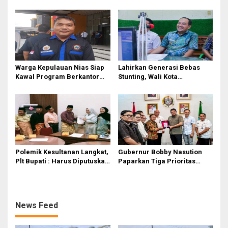
Utara dari Hulu ke Hilir
Jalan Rusak Puluhan Tahun
Akhirnya Diperbaiki
Warga Kepulauan Nias Siap
Lahirkan Generasi Bebas
Kawal Program Berkantor
Stunting, Wali Kota
Gubsu Bobby Nasution
Tebingtinggi Dorong
Optimalisasi SP3 Catin
Polemik Kesultanan Langkat,
Gubernur Bobby Nasution
Plt Bupati : Harus Diputuskan
Paparkan Tiga Prioritas
Bersama Melalui Forum
Pembangunan Kepulauan
Dialog
Nias
News Feed