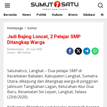
L
e
w
a
Beranda
News
Politik
Hukum
Bisnis
Edukasi
Rile
t
i
k
Homepage
/
Sumut
J
e
a
Jadi Bajing Loncat, 2 Pelajar SMP
k
d
o
i
Ditangkap Warga
n
B
t
a
Redaksimetro
25 Juni 2020
Sumut
681 Dilihat
e
j
n
i
n
g
Satuhati.co, Langkat – Dua pelajar SMP di
L
o
Kecamatan Babalan, Kabupaten Langkat, Sumatra
n
Utara, dikepung dan ditangkap warga di pinggiran
c
Jalinsum Tangkahan Lagan, Kelurahan Alur Dua
a
Baru, Kecamatan Sei Lepan, Langkat, Selasa
t
(23/6/2020).
,
2
P