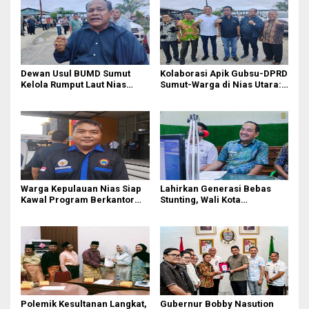
Dewan Usul BUMD Sumut
Kolaborasi Apik Gubsu-DPRD
Kelola Rumput Laut Nias
Sumut-Warga di Nias Utara:
Utara dari Hulu ke Hilir
Jalan Rusak Puluhan Tahun
Akhirnya Diperbaiki
Warga Kepulauan Nias Siap
Lahirkan Generasi Bebas
Kawal Program Berkantor
Stunting, Wali Kota
Gubsu Bobby Nasution
Tebingtinggi Dorong
Optimalisasi SP3 Catin
Polemik Kesultanan Langkat,
Gubernur Bobby Nasution