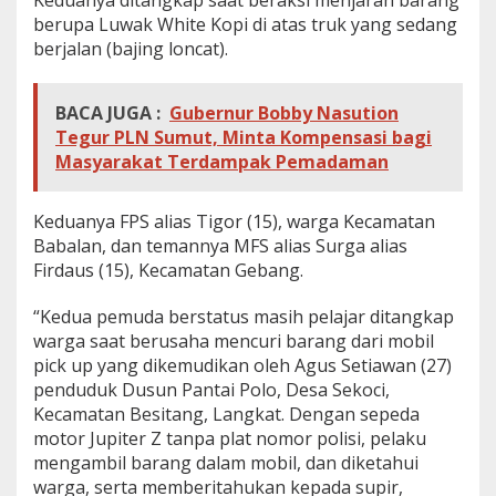
Keduanya ditangkap saat beraksi menjarah barang
e
berupa Luwak White Kopi di atas truk yang sedang
l
berjalan (bajing loncat).
a
j
a
BACA JUGA :
Gubernur Bobby Nasution
r
S
Tegur PLN Sumut, Minta Kompensasi bagi
M
Masyarakat Terdampak Pemadaman
P
D
i
Keduanya FPS alias Tigor (15), warga Kecamatan
t
Babalan, dan temannya MFS alias Surga alias
a
Firdaus (15), Kecamatan Gebang.
n
g
k
“Kedua pemuda berstatus masih pelajar ditangkap
a
warga saat berusaha mencuri barang dari mobil
p
pick up yang dikemudikan oleh Agus Setiawan (27)
W
penduduk Dusun Pantai Polo, Desa Sekoci,
a
r
Kecamatan Besitang, Langkat. Dengan sepeda
g
motor Jupiter Z tanpa plat nomor polisi, pelaku
a
mengambil barang dalam mobil, dan diketahui
warga, serta memberitahukan kepada supir,