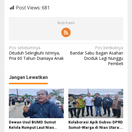
Post Views:
681
Ikuti Kami
N
Pos sebelumnya
Pos berikutnya
Dituduh Selingkuhi Istrinya,
Bandar Sabu Bagan Asahan
a
Pria 60 Tahun Dianiaya Anak
Diciduk Lagi Nunggu
Pembeli
v
i
Jangan Lewatkan
g
a
s
i
p
o
Dewan Usul BUMD Sumut
Kolaborasi Apik Gubsu-DPRD
Kelola Rumput Laut Nias
Sumut-Warga di Nias Utara:
s