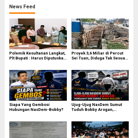
Tidak Ada
News Feed
Polemik Kesultanan Langkat,
Proyek 3,6 Miliar di Percut
Plt Bupati : Harus Diputuskan
Sei Tuan, Diduga Tak Sesuai
Bersama Melalui Forum
Permen PUPR. Volume dan
Dialog
Nama Pengawas Tidak
Tercantum di Papan
Informasi
Siapa Yang Gembosi
Ujug-Ujug NasDem Sumut
Hubungan NasDem-Bobby?
Tuduh Bobby Arogan,
Pengamat USU Curiga Bisnis
Reklame