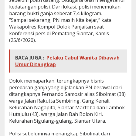
sebelum polisi datang. Diduga ia telah mengetahui
,
kedatangan polisi. Dari lokasi, polisi menemukan
4
barang bukti ganja seberat 7,4 kilogram.
K
“Sampai sekarang, PN masih kita kejar,” kata
g
G
Wakapolres Kompol Dolok Panjaitan saat
a
konferensi pers di Pematang Siantar, Kamis
n
(25/6/2020).
j
a
D
BACA JUGA :
Pelaku Cabul Wanita Dibawah
i
t
Umur Ditangkap
e
m
u
Dolok memaparkan, terungkapnya bisnis
k
peredaran ganja yang dijalankan PN berawal dari
a
ditangkapnya Fernando Samosir alias Sibolmat (38)
n
warga Jalan Rakutta Sembiring, Gang Kenali,
,
Kelurahan Nagapita, Siantar Martoba dan Lambok
B
a
Hutajulu (43), warga Jalan Bah Bolon Kiri,
n
Kelurahan Sigulang-gulang, Siantar Utara.
d
a
Polisi sebelumnya menangkap Sibolmat dari
r