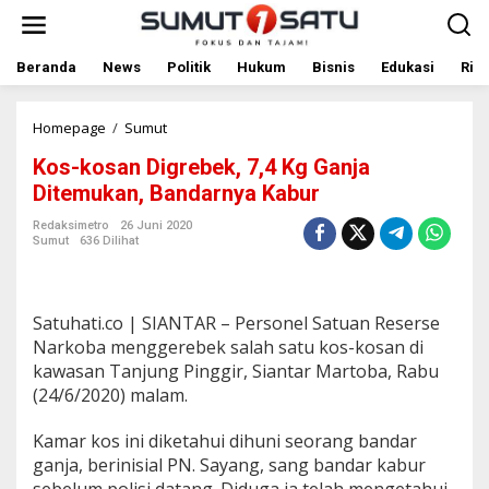
L
e
w
a
Beranda
News
Politik
Hukum
Bisnis
Edukasi
Rile
t
i
k
Homepage
/
Sumut
K
e
o
Kos-kosan Digrebek, 7,4 Kg Ganja
k
s
o
-
Ditemukan, Bandarnya Kabur
n
k
t
o
Redaksimetro
26 Juni 2020
Sumut
636 Dilihat
e
s
n
a
n
D
Satuhati.co | SIANTAR – Personel Satuan Reserse
i
g
Narkoba menggerebek salah satu kos-kosan di
r
kawasan Tanjung Pinggir, Siantar Martoba, Rabu
e
(24/6/2020) malam.
b
e
Kamar kos ini diketahui dihuni seorang bandar
k
,
ganja, berinisial PN. Sayang, sang bandar kabur
7