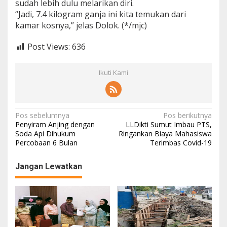
sudah lebih dulu melarikan diri.
“Jadi, 7.4 kilogram ganja ini kita temukan dari
kamar kosnya,” jelas Dolok. (*/mjc)
Post Views:
636
Ikuti Kami
N
Pos sebelumnya
Pos berikutnya
Penyiram Anjing dengan
LLDikti Sumut Imbau PTS,
a
Soda Api Dihukum
Ringankan Biaya Mahasiswa
Percobaan 6 Bulan
Terimbas Covid-19
v
i
Jangan Lewatkan
g
a
s
i