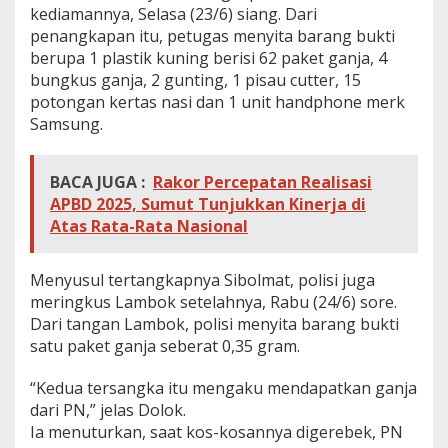
kediamannya, Selasa (23/6) siang. Dari
n
y
penangkapan itu, petugas menyita barang bukti
a
berupa 1 plastik kuning berisi 62 paket ganja, 4
K
bungkus ganja, 2 gunting, 1 pisau cutter, 15
a
potongan kertas nasi dan 1 unit handphone merk
b
u
Samsung.
r
BACA JUGA :
Rakor Percepatan Realisasi
APBD 2025, Sumut Tunjukkan Kinerja di
Atas Rata-Rata Nasional
Menyusul tertangkapnya Sibolmat, polisi juga
meringkus Lambok setelahnya, Rabu (24/6) sore.
Dari tangan Lambok, polisi menyita barang bukti
satu paket ganja seberat 0,35 gram.
“Kedua tersangka itu mengaku mendapatkan ganja
dari PN,” jelas Dolok.
Ia menuturkan, saat kos-kosannya digerebek, PN