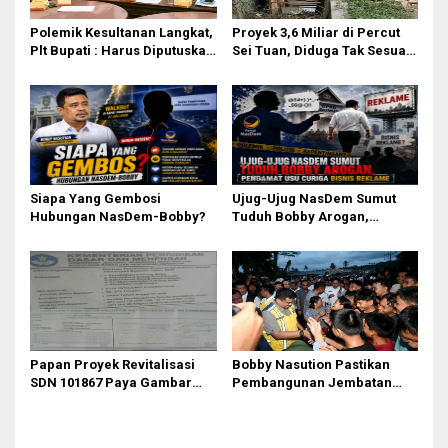
p
o
Polemik Kesultanan Langkat,
Proyek 3,6 Miliar di Percut
Plt Bupati : Harus Diputuskan
Sei Tuan, Diduga Tak Sesuai
s
Bersama Melalui Forum
Permen PUPR. Volume dan
Dialog
Nama Pengawas Tidak
Tercantum di Papan
Informasi
Siapa Yang Gembosi
Ujug-Ujug NasDem Sumut
Hubungan NasDem-Bobby?
Tuduh Bobby Arogan,
Pengamat USU Curiga Bisnis
Reklame
Papan Proyek Revitalisasi
Bobby Nasution Pastikan
SDN 101867 Paya Gambar
Pembangunan Jembatan
Rp164 Juta Diduga Langgar
Sungai Mo’awo Dimulai
Juknis Kemendikdasmen,
Tahun Ini, Ajak Warga Kawal
Unsur Konsultan dan Komite
Bersama