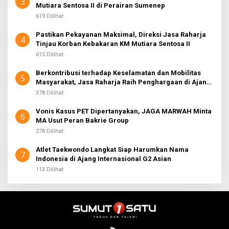
3
Mutiara Sentosa II di Perairan Sumenep
619 Dilihat
Pastikan Pekayanan Maksimal, Direksi Jasa Raharja
4
Tinjau Korban Kebakaran KM Mutiara Sentosa II
615 Dilihat
Berkontribusi terhadap Keselamatan dan Mobilitas
5
Masyarakat, Jasa Raharja Raih Penghargaan di Ajang
Transportasi Indonesia Awards 2026
378 Dilihat
Vonis Kasus PET Dipertanyakan, JAGA MARWAH Minta
6
MA Usut Peran Bakrie Group
278 Dilihat
Atlet Taekwondo Langkat Siap Harumkan Nama
7
Indonesia di Ajang Internasional G2 Asian
113 Dilihat