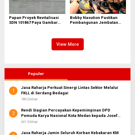
Papan Proyek Revitalisasi
Bobby Nasution Pastikan
SDN 101867 Paya Gambar
Pembangunan Jembatan
Rp164 Juta Diduga Langgar
Sungai Mo’awo Dimulai
Juknis Kemendikdasmen,
Tahun Ini, Ajak Warga Kawal
Unsur Konsultan dan Komite
Bersama
Tidak Ada
View More
Populer
Jasa Raharja Perkuat Sinergi Lintas Sektor Melalui
1
FKLL di Serdang Bedagai
785 Dilihat
Rendi Siagian Percayakan Kepemimpinan DPD
2
Pemuda Karya Nasional Kota Medan kepada Josef
Sembiring
631 Dilihat
Jasa Raharja Jamin Seluruh Korban Kebakaran KM