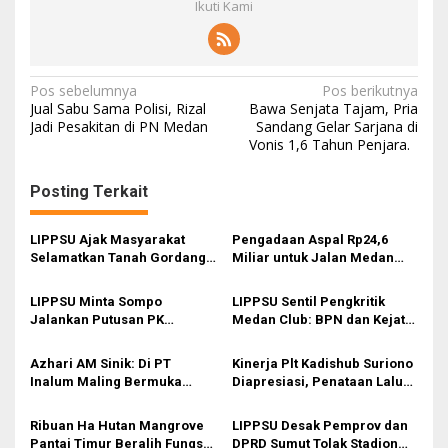
Ikuti Kami
N
Pos sebelumnya
Pos berikutnya
Jual Sabu Sama Polisi, Rizal
Bawa Senjata Tajam, Pria
a
Jadi Pesakitan di PN Medan
Sandang Gelar Sarjana di
Vonis 1,6 Tahun Penjara.
v
i
Posting Terkait
g
a
LIPPSU Ajak Masyarakat
Pengadaan Aspal Rp24,6
s
Selamatkan Tanah Gordang
Miliar untuk Jalan Medan
Sambilan dari Mafia PETI:
Disorot, LIPPSU Curigai Ada
i
Stop, Sebelum Alam Murka!
Kejanggalan dalam E-
LIPPSU Minta Sompo
LIPPSU Sentil Pengkritik
Purchasing
p
Jalankan Putusan PK
Medan Club: BPN dan Kejati
Inkracht untuk Halomoan Ho
Saja Sudah Menyatakan
o
Clear
Azhari AM Sinik: Di PT
Kinerja Plt Kadishub Suriono
s
Inalum Maling Bermuka
Diapresiasi, Penataan Lalu
Tembok ‘Berkeliaran’
Lintas Kota Medan Membaik
Ribuan Ha Hutan Mangrove
LIPPSU Desak Pemprov dan
Pantai Timur Beralih Fungsi
DPRD Sumut Tolak Stadion