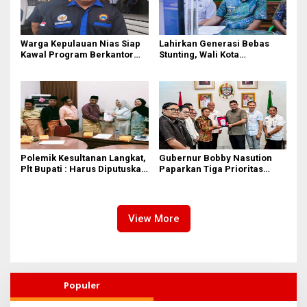
Warga Kepulauan Nias Siap
Lahirkan Generasi Bebas
Kawal Program Berkantor
Stunting, Wali Kota
Gubsu Bobby Nasution
Tebingtinggi Dorong
Optimalisasi SP3 Catin
Polemik Kesultanan Langkat,
Gubernur Bobby Nasution
Plt Bupati : Harus Diputuskan
Paparkan Tiga Prioritas
Bersama Melalui Forum
Pembangunan Kepulauan
Dialog
Nias
View More
Populer