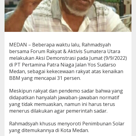
D
i
K
o
t
a
M
e
MEDAN – Beberapa waktu lalu, Rahmadsyah
d
bersama Forum Rakyat & Aktivis Sumatera Utara
a
melakukan Aksi Demonstrasi pada Jumat (9/9/2022)
n
di PT Pertamina Patra Niaga Jalan Yos Sudarso
Medan, sebagai kekecewaan rakyat atas kenaikan
BBM yang mencapai 31 persen.
Meskipun rakyat dan pendemo sadar bahwa yang
didapatkan hanyalah jawaban-jawaban normatif
yang tidak memuaskan, namun ini harus terus
menerus dilakukan agar pemerintah sadar.
Rahmadsyah khusus menyoroti Penimbunan Solar
yang ditemukannya di Kota Medan.