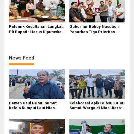
Polemik Kesultanan Langkat,
Gubernur Bobby Nasution
Plt Bupati : Harus Diputuskan
Paparkan Tiga Prioritas
Bersama Melalui Forum
Pembangunan Kepulauan
Dialog
Nias
News Feed
Dewan Usul BUMD Sumut
Kolaborasi Apik Gubsu-DPRD
Kelola Rumput Laut Nias
Sumut-Warga di Nias Utara:
Utara dari Hulu ke Hilir
Jalan Rusak Puluhan Tahun
Akhirnya Diperbaiki