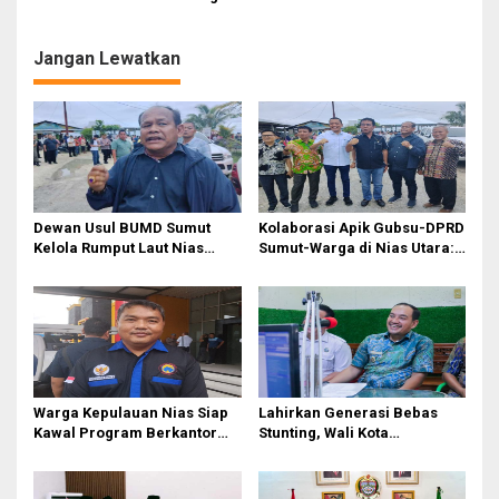
Jadi Lahan Sawit, LIPPSU:
Teladan Jadi Venue
Kehidupan Nelayan
Penutupan PON XXI
Terancam
Jangan Lewatkan
Dewan Usul BUMD Sumut
Kolaborasi Apik Gubsu-DPRD
Kelola Rumput Laut Nias
Sumut-Warga di Nias Utara:
Utara dari Hulu ke Hilir
Jalan Rusak Puluhan Tahun
Akhirnya Diperbaiki
Warga Kepulauan Nias Siap
Lahirkan Generasi Bebas
Kawal Program Berkantor
Stunting, Wali Kota
Gubsu Bobby Nasution
Tebingtinggi Dorong
Optimalisasi SP3 Catin