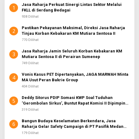
Jasa Raharja Perkuat Sinergi Lintas Sektor Melalui
1
FKLL di Serdang Bedagai
938 Dilihat
Pastikan Pekayanan Maksimal, Direksi Jasa Raharja
2
Tinjau Korban Kebakaran KM Mutiara Sentosa II
770 Dilihat
Jasa Raharja Jamin Seluruh Korban Kebakaran KM
3
Mutiara Sentosa II di Perairan Sumenep
749 Dilihat
Vonis Kasus PET Dipertanyakan, JAGA MARWAH Minta
4
MA Usut Peran Bakrie Group
404 Dilihat
Deddy Sitorus PDIP Somasi KWP Soal Tuduhan
5
‘Gerombolan Sirkus’, Buntut Rapat Komisi II Dipimpin
Sufmi Dasco Ahmad
319 Dilihat
Bangun Budaya Keselamatan Berkendara, Jasa
6
Raharja Gelar Safety Campaign di PT Pasifik Medan
Industri
179 Dilihat