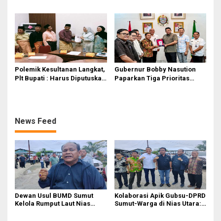
Gubsu Bobby Nasution
Tebingtinggi Dorong
Optimalisasi SP3 Catin
Polemik Kesultanan Langkat,
Gubernur Bobby Nasution
Plt Bupati : Harus Diputuskan
Paparkan Tiga Prioritas
Bersama Melalui Forum
Pembangunan Kepulauan
Dialog
Nias
News Feed
Dewan Usul BUMD Sumut
Kolaborasi Apik Gubsu-DPRD
Kelola Rumput Laut Nias
Sumut-Warga di Nias Utara:
Utara dari Hulu ke Hilir
Jalan Rusak Puluhan Tahun
Akhirnya Diperbaiki