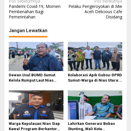
N
Pos sebelumnya
Pos berikutnya
Pandemi Covid-19, Momen
Pelaku Pengeroyokan di Mie
a
Pembenahan Bagi
Aceh Delicious Cafe
Pemerintahan
Disidang
v
i
Jangan Lewatkan
g
a
s
i
p
o
Dewan Usul BUMD Sumut
Kolaborasi Apik Gubsu-DPRD
Kelola Rumput Laut Nias
Sumut-Warga di Nias Utara:
s
Utara dari Hulu ke Hilir
Jalan Rusak Puluhan Tahun
Akhirnya Diperbaiki
Warga Kepulauan Nias Siap
Lahirkan Generasi Bebas
Kawal Program Berkantor
Stunting, Wali Kota