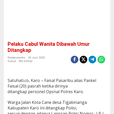
b
a
w
a
h
U
m
u
r
Pelaku Cabul Wanita Dibawah Umur
D
i
Ditangkap
t
a
Redaksimetro
24 Juni 2020
Sumut
963 Dilihat
n
g
k
a
Satuhati.co, Karo – Faisal Pasaribu alias Paskel
p
Faisal (20) pasrah ketika dirinya
ditangkap personel Opsnal Polres Karo.
Warga Jalan Kota Cane desa Tigabinanga
Kabupaten Karo ini ditangkap Polisi,
sesuai dengan adanya Laporan Polisi Nomor : LP /