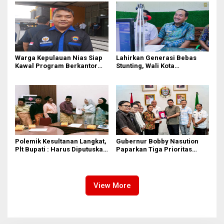
Warga Kepulauan Nias Siap
Lahirkan Generasi Bebas
Kawal Program Berkantor
Stunting, Wali Kota
Gubsu Bobby Nasution
Tebingtinggi Dorong
Optimalisasi SP3 Catin
Polemik Kesultanan Langkat,
Gubernur Bobby Nasution
Plt Bupati : Harus Diputuskan
Paparkan Tiga Prioritas
Bersama Melalui Forum
Pembangunan Kepulauan
Dialog
Nias
View More