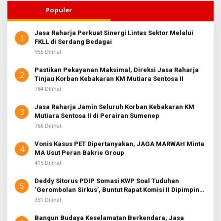
Populer
Jasa Raharja Perkuat Sinergi Lintas Sektor Melalui
1
FKLL di Serdang Bedagai
955 Dilihat
Pastikan Pekayanan Maksimal, Direksi Jasa Raharja
2
Tinjau Korban Kebakaran KM Mutiara Sentosa II
784 Dilihat
Jasa Raharja Jamin Seluruh Korban Kebakaran KM
3
Mutiara Sentosa II di Perairan Sumenep
766 Dilihat
Vonis Kasus PET Dipertanyakan, JAGA MARWAH Minta
4
MA Usut Peran Bakrie Group
415 Dilihat
Deddy Sitorus PDIP Somasi KWP Soal Tuduhan
5
‘Gerombolan Sirkus’, Buntut Rapat Komisi II Dipimpin
Sufmi Dasco Ahmad
351 Dilihat
Bangun Budaya Keselamatan Berkendara, Jasa