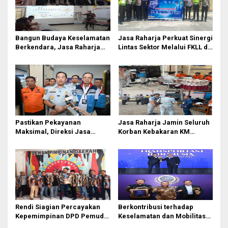
Bangun Budaya Keselamatan
Jasa Raharja Perkuat Sinergi
Berkendara, Jasa Raharja
Lintas Sektor Melalui FKLL di
Gelar Safety Campaign di PT
Serdang Bedagai
Pasifik Medan Industri
Pastikan Pekayanan
Jasa Raharja Jamin Seluruh
Maksimal, Direksi Jasa
Korban Kebakaran KM
Raharja Tinjau Korban
Mutiara Sentosa II di
Kebakaran KM Mutiara
Perairan Sumenep
Sentosa II
Rendi Siagian Percayakan
Berkontribusi terhadap
Kepemimpinan DPD Pemuda
Keselamatan dan Mobilitas
Karya Nasional Kota Medan
Masyarakat, Jasa Raharja