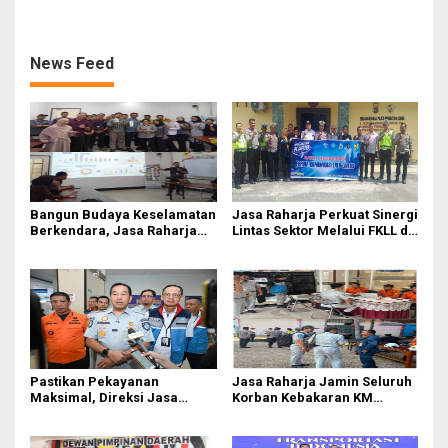
kepada Josef Sembiring
Raih Penghargaan di Ajang
Transportasi Indonesia
Awards 2026
News Feed
Bangun Budaya Keselamatan
Jasa Raharja Perkuat Sinergi
Berkendara, Jasa Raharja
Lintas Sektor Melalui FKLL di
Gelar Safety Campaign di PT
Serdang Bedagai
Pasifik Medan Industri
Pastikan Pekayanan
Jasa Raharja Jamin Seluruh
Maksimal, Direksi Jasa
Korban Kebakaran KM
Raharja Tinjau Korban
Mutiara Sentosa II di
Kebakaran KM Mutiara
Perairan Sumenep
Sentosa II