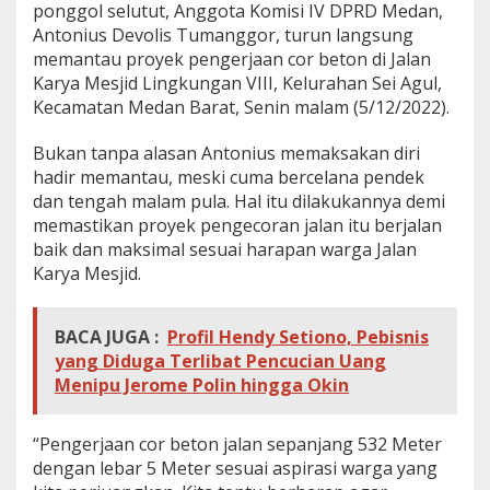
ponggol selutut, Anggota Komisi IV DPRD Medan,
g
Antonius Devolis Tumanggor, turun langsung
e
r
memantau proyek pengerjaan cor beton di Jalan
j
Karya Mesjid Lingkungan VIII, Kelurahan Sei Agul,
a
Kecamatan Medan Barat, Senin malam (5/12/2022).
a
n
Bukan tanpa alasan Antonius memaksakan diri
J
a
hadir memantau, meski cuma bercelana pendek
l
dan tengah malam pula. Hal itu dilakukannya demi
a
memastikan proyek pengecoran jalan itu berjalan
n
baik dan maksimal sesuai harapan warga Jalan
K
a
Karya Mesjid.
r
y
a
BACA JUGA :
Profil Hendy Setiono, Pebisnis
M
yang Diduga Terlibat Pencucian Uang
e
Menipu Jerome Polin hingga Okin
s
j
i
“Pengerjaan cor beton jalan sepanjang 532 Meter
d
dengan lebar 5 Meter sesuai aspirasi warga yang