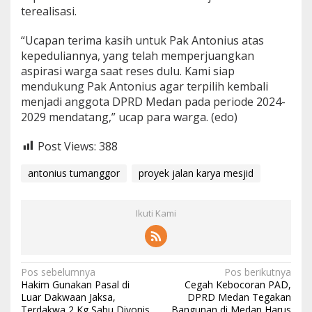
terealisasi.
“Ucapan terima kasih untuk Pak Antonius atas
kepeduliannya, yang telah memperjuangkan
aspirasi warga saat reses dulu. Kami siap
mendukung Pak Antonius agar terpilih kembali
menjadi anggota DPRD Medan pada periode 2024-
2029 mendatang,” ucap para warga. (edo)
Post Views:
388
antonius tumanggor
proyek jalan karya mesjid
Ikuti Kami
N
Pos sebelumnya
Pos berikutnya
Hakim Gunakan Pasal di
Cegah Kebocoran PAD,
a
Luar Dakwaan Jaksa,
DPRD Medan Tegakan
Terdakwa 2 Kg Sabu Divonis
Bangunan di Medan Harus