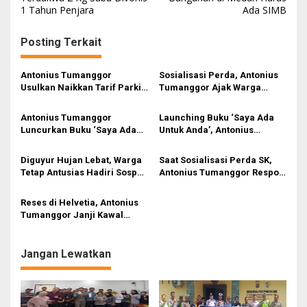
v
1 Tahun Penjara
Ada SIMB
i
g
Posting Terkait
a
s
Antonius Tumanggor
Sosialisasi Perda, Antonius
Usulkan Naikkan Tarif Parkir:
Tumanggor Ajak Warga
i
Roda Dua Rp3 Ribu, Roda
Manfaatkan Layanan
Empat Rp5 Ribu
Kesehatan di Puskesmas
p
Antonius Tumanggor
Launching Buku ‘Saya Ada
Luncurkan Buku ‘Saya Ada
Untuk Anda’, Antonius
o
Untuk Anda,’ Kisah Si Tukang
Tumanggor: Jalani Hidup
s
Parkir yang Jadi Anggota
dengan Optimis, Jangan
Diguyur Hujan Lebat, Warga
Saat Sosialisasi Perda SK,
Dewan
Putus Asa
Tetap Antusias Hadiri Sosper
Antonius Tumanggor Respon
Antonius Tumanggor
Langsung Keluhan Warga
Karang Berombak
Reses di Helvetia, Antonius
Tumanggor Janji Kawal
Pengaspalan Gang
Pembangunan
Jangan Lewatkan