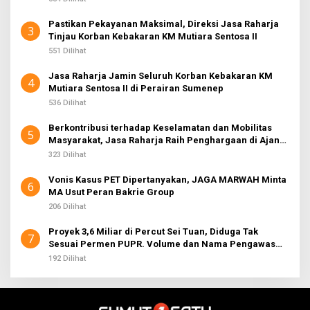
Pastikan Pekayanan Maksimal, Direksi Jasa Raharja
3
Tinjau Korban Kebakaran KM Mutiara Sentosa II
551 Dilihat
Jasa Raharja Jamin Seluruh Korban Kebakaran KM
4
Mutiara Sentosa II di Perairan Sumenep
536 Dilihat
Berkontribusi terhadap Keselamatan dan Mobilitas
5
Masyarakat, Jasa Raharja Raih Penghargaan di Ajang
Transportasi Indonesia Awards 2026
323 Dilihat
Vonis Kasus PET Dipertanyakan, JAGA MARWAH Minta
6
MA Usut Peran Bakrie Group
206 Dilihat
Proyek 3,6 Miliar di Percut Sei Tuan, Diduga Tak
7
Sesuai Permen PUPR. Volume dan Nama Pengawas
Tidak Tercantum di Papan Informasi
192 Dilihat