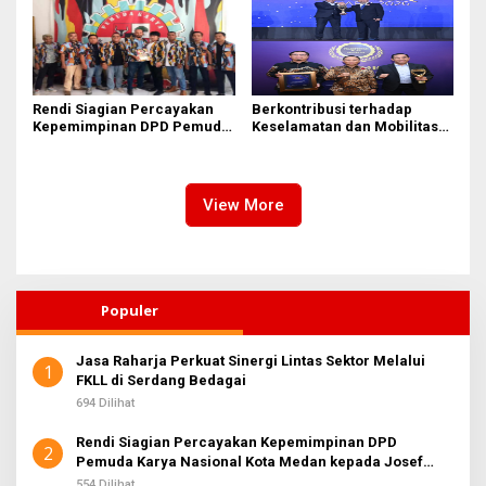
Rendi Siagian Percayakan
Berkontribusi terhadap
Kepemimpinan DPD Pemuda
Keselamatan dan Mobilitas
Karya Nasional Kota Medan
Masyarakat, Jasa Raharja
kepada Josef Sembiring
Raih Penghargaan di Ajang
Transportasi Indonesia
Awards 2026
View More
Populer
Jasa Raharja Perkuat Sinergi Lintas Sektor Melalui
1
FKLL di Serdang Bedagai
694 Dilihat
Rendi Siagian Percayakan Kepemimpinan DPD
2
Pemuda Karya Nasional Kota Medan kepada Josef
Sembiring
554 Dilihat