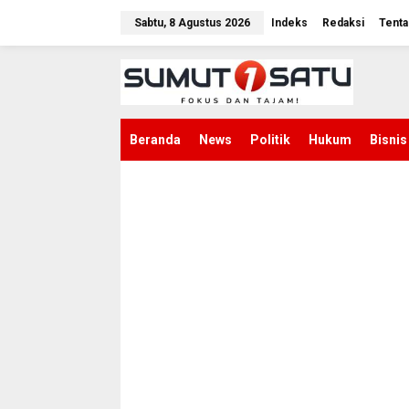
L
e
Sabtu, 8 Agustus 2026
Indeks
Redaksi
Tenta
w
a
t
i
k
e
k
Beranda
News
Politik
Hukum
Bisnis
o
n
t
e
n