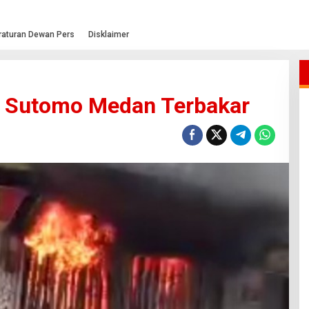
raturan Dewan Pers
Disklaimer
n Sutomo Medan Terbakar