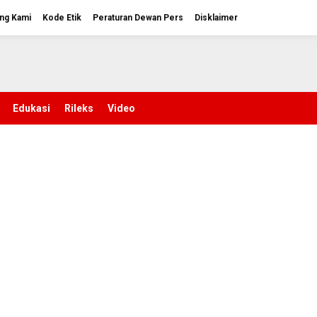
ng Kami
Kode Etik
Peraturan Dewan Pers
Disklaimer
Edukasi
Rileks
Video