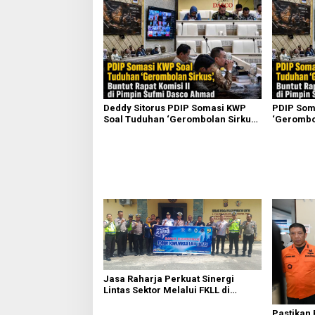
Deddy Sitorus PDIP Somasi KWP
PDIP Som
Soal Tuduhan ‘Gerombolan Sirkus’,
‘Gerombol
Buntut Rapat Komisi II Dipimpin
Komisi II
Sufmi Dasco Ahmad
Ahmad
Jasa Raharja Perkuat Sinergi
Lintas Sektor Melalui FKLL di
Serdang Bedagai
Pastikan