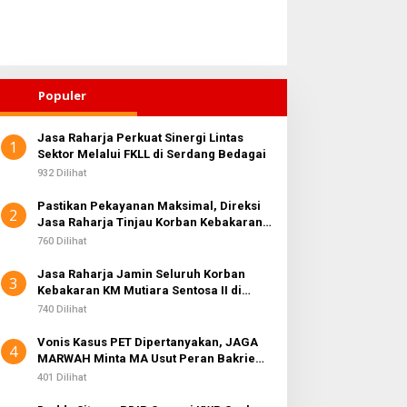
Populer
Jasa Raharja Perkuat Sinergi Lintas
1
Sektor Melalui FKLL di Serdang Bedagai
932 Dilihat
Pastikan Pekayanan Maksimal, Direksi
2
Jasa Raharja Tinjau Korban Kebakaran
KM Mutiara Sentosa II
760 Dilihat
Jasa Raharja Jamin Seluruh Korban
3
Kebakaran KM Mutiara Sentosa II di
Perairan Sumenep
740 Dilihat
Vonis Kasus PET Dipertanyakan, JAGA
4
MARWAH Minta MA Usut Peran Bakrie
Group
401 Dilihat