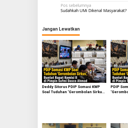
N
Pos sebelumnya
Sudahkah UMi Dikenal Masyarakat?
a
v
Jangan Lewatkan
i
g
a
s
i
p
o
s
Deddy Sitorus PDIP Somasi KWP
PDIP Som
Soal Tuduhan ‘Gerombolan Sirkus’,
‘Gerombol
Buntut Rapat Komisi II Dipimpin
Komisi II
Sufmi Dasco Ahmad
Ahmad