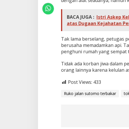
dengan alat seadanya, namun k
BACA JUGA :
Istri Askep 
atas Dugaan Kejahatan Pe
Tak lama berselang, petugas p
berusaha memadamkan api. Ta
penghuni rumah yang sempat te
Tidak ada korban jiwa dalam pe
orang lainnya karena kelulan as
Post Views:
433
Ruko jalan sutomo terbakar
to