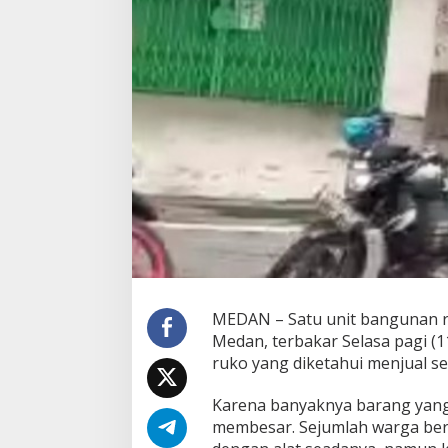
t
o
m
o
M
e
d
a
n
T
e
r
b
a
k
a
r
MEDAN – Satu unit bangunan ru
Medan, terbakar Selasa pagi (
ruko yang diketahui menjual se
Karena banyaknya barang yang 
membesar. Sejumlah warga b