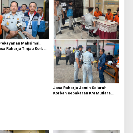
 Pekayanan Maksimal,
asa Raharja Tinjau Korban
 KM Mutiara Sentosa II
Jasa Raharja Jamin Seluruh
Korban Kebakaran KM Mutiara
Sentosa II di Perairan Sumenep