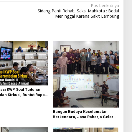
Pos berikutnya
Sidang Panti Rehab, Saksi Mahkota : Bedul
Meninggal Karena Sakit Lambung
asi KWP Soal Tuduhan
an Sirkus’, Buntut Rapat
 Dipimpin Sufmi Dasco
Bangun Budaya Keselamatan
Berkendara, Jasa Raharja Gelar
Safety Campaign di PT Pasifik
Medan Industri