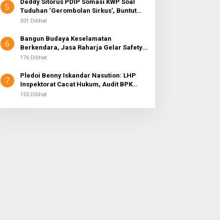
Deddy Sitorus PDIP Somasi KWP Soal
5
Tuduhan ‘Gerombolan Sirkus’, Buntut
Rapat Komisi II Dipimpin Sufmi Dasco
301 Dilihat
Ahmad
Bangun Budaya Keselamatan
6
Berkendara, Jasa Raharja Gelar Safety
Campaign di PT Pasifik Medan Industri
176 Dilihat
Pledoi Benny Iskandar Nasution: LHP
7
Inspektorat Cacat Hukum, Audit BPK
Nihil Temuan
155 Dilihat