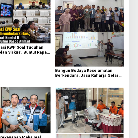
asi KWP Soal Tuduhan
an Sirkus’, Buntut Rapat
 Dipimpin Sufmi Dasco
Bangun Budaya Keselamatan
Berkendara, Jasa Raharja Gelar
Safety Campaign di PT Pasifik
Medan Industri
 Pekayanan Maksimal,