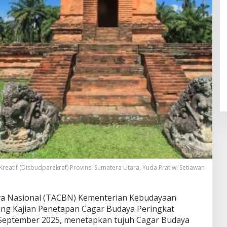
reatif (Disbudparekraf) Provinsi Sumatera Utara, Yuda Pratiwi Setiawan
ya Nasional (TACBN) Kementerian Kebudayaan
dang Kajian Penetapan Cagar Budaya Peringkat
 September 2025, menetapkan tujuh Cagar Budaya