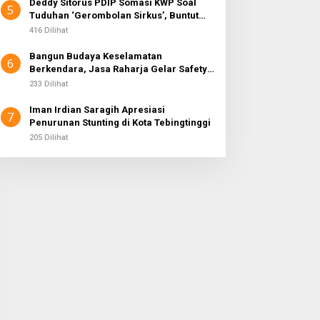
Deddy Sitorus PDIP Somasi KWP Soal
5
Tuduhan ‘Gerombolan Sirkus’, Buntut
Rapat Komisi II Dipimpin Sufmi Dasco
416 Dilihat
Ahmad
Bangun Budaya Keselamatan
6
Berkendara, Jasa Raharja Gelar Safety
Campaign di PT Pasifik Medan Industri
233 Dilihat
Iman Irdian Saragih Apresiasi
7
Penurunan Stunting di Kota Tebingtinggi
205 Dilihat