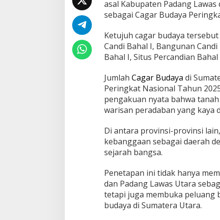
asal Kabupaten Padang Lawas d
j
a
sebagai Cagar Budaya Peringka
d
i
Ketujuh cagar budaya tersebu
P
Candi Bahal I, Bangunan Candi B
e
Bahal I, Situs Percandian Bahal 
r
i
n
Jumlah
Cagar Budaya
di Sumate
g
Peringkat Nasional Tahun 2025.
k
pengakuan nyata bahwa tanah
a
warisan peradaban yang kaya d
t
N
a
Di antara provinsi-provinsi lai
s
kebanggaan sebagai daerah de
i
sejarah bangsa.
o
n
a
Penetapan ini tidak hanya me
l
dan Padang Lawas Utara sebaga
tetapi juga membuka peluang 
budaya di Sumatera Utara.