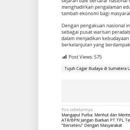
sejarah baik bertaraf nasional
menghadirkan pengalaman eduka
tambah ekonomi bagi masyaraka
Dengan pengakuan nasional in
sebagai pusat warisan perada
dalam menjadikan kebudayaan 
berkelanjutan yang berdampak 
Post Views:
575
Tujuh Cagar Budaya di Sumatera U
N
Pos sebelumnya
Mangapul Purba: Menhut dan Mente
a
ATR/BPN Jangan Biarkan PT TPL Te
“Berseteru” Dengan Masyarakat
v