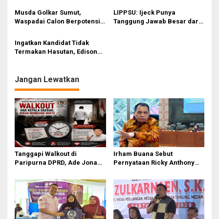
s
Partai yang Dicintai dan
dengan Pemprov
Musda Golkar Sumut,
LIPPSU: Ijeck Punya
Mencintai Rakyat
Waspadai Calon Berpotensi
Tanggung Jawab Besar dari
Tersandung Hukum
Bahlil untuk Periode Kedua
dalam Musda XI
Ingatkan Kandidat Tidak
Termakan Hasutan, Edison
Tamba: Keberhasilan Ijeck
Pimpin Golkar Sumut Tak
Terbantahkan
Jangan Lewatkan
Tanggapi Walkout di
Irham Buana Sebut
Paripurna DPRD, Ade Jona
Pernyataan Ricky Anthony
Sebut Hak Bobby Nasution
‘Mendulang Air Terpercik
Sebagai Kepala Daerah
Muka Sendiri’ soal Polemik
Paripurna DPRD Sumut