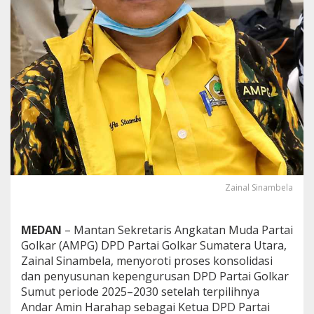
l
k
a
r
S
u
m
u
t
,
Z
a
i
n
a
Zainal Sinambela
l
:
R
MEDAN
– Mantan Sekretaris Angkatan Muda Partai
o
Golkar (AMPG) DPD Partai Golkar Sumatera Utara,
l
Zainal Sinambela, menyoroti proses konsolidasi
e
l
dan penyusunan kepengurusan DPD Partai Golkar
d
Sumut periode 2025–2030 setelah terpilihnya
a
Andar Amin Harahap sebagai Ketua DPD Partai
n