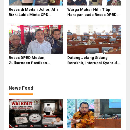
Reses di Medan Johor, Afri
Warga Mabar Hilir Titip
Rizki Lubis Minta OPD
Harapan pada Reses DPRD
Bergerak Cepat Respon
Medan, Dari Banjir yang Tak
Keluhan Warga
Kunjung Surut hingga
Layanan IKD
Reses DPRD Medan,
Datang Jelang Sidang
Zulkarnaen Pastikan
Berakhir, Interupsi Syahrul
Aspirasi Warga Soal
Soal Kuorum Paripurna
Sampah, Bansos hingga
DPRD Sumut Tuai Sorotan
Infrastruktur Dikawal
News Feed