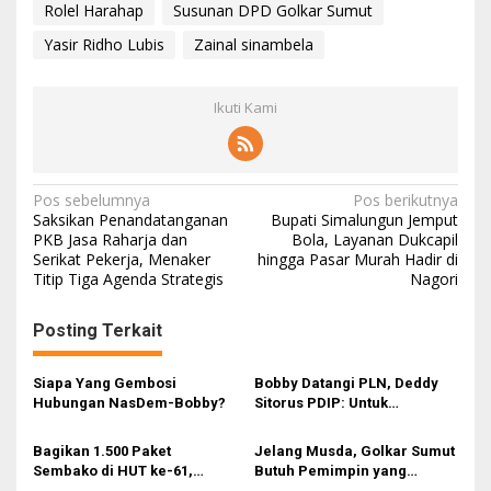
Rolel Harahap
Susunan DPD Golkar Sumut
Yasir Ridho Lubis
Zainal sinambela
Ikuti Kami
N
Pos sebelumnya
Pos berikutnya
Saksikan Penandatanganan
Bupati Simalungun Jemput
a
PKB Jasa Raharja dan
Bola, Layanan Dukcapil
Serikat Pekerja, Menaker
hingga Pasar Murah Hadir di
v
Titip Tiga Agenda Strategis
Nagori
i
g
Posting Terkait
a
s
Siapa Yang Gembosi
Bobby Datangi PLN, Deddy
Hubungan NasDem-Bobby?
Sitorus PDIP: Untuk
i
Pencitraan Atau
Gubernurnya Gak Paham?
p
Bagikan 1.500 Paket
Jelang Musda, Golkar Sumut
Sembako di HUT ke-61,
Butuh Pemimpin yang
o
Golkar Sumut Ingin Jadi
Mampu Berkolaborasi