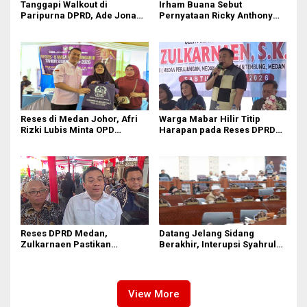
Tanggapi Walkout di
Irham Buana Sebut
Paripurna DPRD, Ade Jona
Pernyataan Ricky Anthony
Sebut Hak Bobby Nasution
‘Mendulang Air Terpercik
Sebagai Kepala Daerah
Muka Sendiri’ soal Polemik
Paripurna DPRD Sumut
Reses di Medan Johor, Afri
Warga Mabar Hilir Titip
Rizki Lubis Minta OPD
Harapan pada Reses DPRD
Bergerak Cepat Respon
Medan, Dari Banjir yang Tak
Keluhan Warga
Kunjung Surut hingga
Layanan IKD
Reses DPRD Medan,
Datang Jelang Sidang
Zulkarnaen Pastikan
Berakhir, Interupsi Syahrul
Aspirasi Warga Soal
Soal Kuorum Paripurna
Sampah, Bansos hingga
DPRD Sumut Tuai Sorotan
Infrastruktur Dikawal
View More