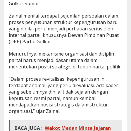
Golkar Sumut.
R
i
d
Zainal menilai terdapat sejumlah persoalan dalam
h
proses penyusunan struktur kepengurusan baru
o
yang dinilai perlu menjadi perhatian serius oleh
D
internal partai, khususnya Dewan Pimpinan Pusat
a
p
(DPP) Partai Golkar.
a
t
Menurutnya, mekanisme organisasi dan disiplin
T
partai harus menjadi dasar utama dalam
e
menentukan posisi strategis di tubuh partai politik.
m
p
a
“Dalam proses revitalisasi kepengurusan ini,
t
terdapat anomali yang perlu dievaluasi. Ada kader
P
yang sebelumnya dinilai tidak sejalan dengan
e
keputusan resmi partai, namun kembali
r
u
mendapatkan posisi strategis dalam struktur
n
organisasi,” ujar Zainal.
t
u
n
BACA JUGA :
Wakot Medan Minta Jajaran
g