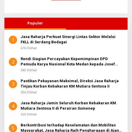
Populer
Jasa Raharja Perkuat Sinergi Lintas Sektor Melalui
1
FKLL di Serdang Bedagai
676 Dilihat
Rendi Siagian Percayakan Kepemimpinan DPD
2
Pemuda Karya Nasional Kota Medan kepada Josef
Sembiring
543 Dilihat
Pastikan Pekayanan Maksimal, Direksi Jasa Raharja
3
Tinjau Korban Kebakaran KM Mutiara Sentosa II
536 Dilihat
Jasa Raharja Jamin Seluruh Korban Kebakaran KM
4
Mutiara Sentosa II di Perairan Sumenep
523 Dilihat
Berkontribusi terhadap Keselamatan dan Mobilitas
5
Masyarakat, Jasa Raharja Raih Penghargaan di Ajang